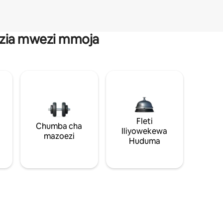
anzia mwezi mmoja
Fleti
Chumba cha
Iliyowekewa
mazoezi
Huduma