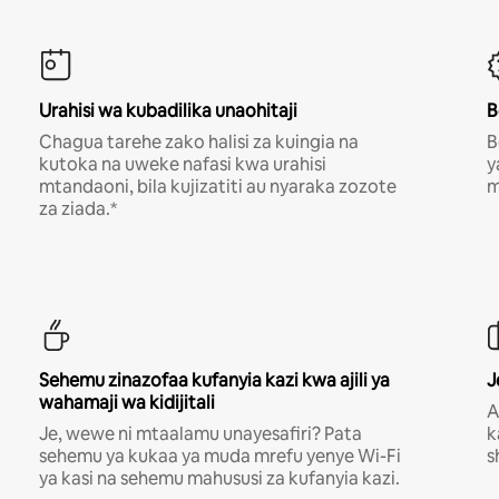
Urahisi wa kubadilika unaohitaji
B
Chagua tarehe zako halisi za kuingia na
B
kutoka na uweke nafasi kwa urahisi
y
mtandaoni, bila kujizatiti au nyaraka zozote
m
za ziada.*
Sehemu zinazofaa kufanyia kazi kwa ajili ya
J
wahamaji wa kidijitali
A
Je, wewe ni mtaalamu unayesafiri? Pata
k
sehemu ya kukaa ya muda mrefu yenye Wi-Fi
s
ya kasi na sehemu mahususi za kufanyia kazi.