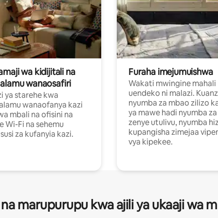
aji wa kidijitali na
Furaha imejumuishwa
alamu wanaosafiri
Wakati mwingine mahali
uendeko ni malazi. Kuanz
i ya starehe kwa
nyumba za mbao zilizo k
alamu wanaofanya kazi
ya mawe hadi nyumba za 
a mbali na ofisini na
zenye utulivu, nyumba hiz
e Wi-Fi na sehemu
kupangisha zimejaa vipe
usi za kufanyia kazi.
vya kipekee.
 na marupurupu kwa ajili ya ukaaji wa