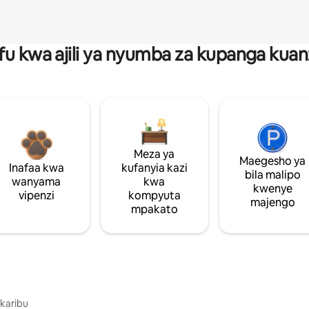
fu kwa ajili ya nyumba za kupanga ku
Meza ya
Maegesho ya
Inafaa kwa
kufanyia kazi
bila malipo
wanyama
kwa
kwenye
vipenzi
kompyuta
majengo
mpakato
 karibu