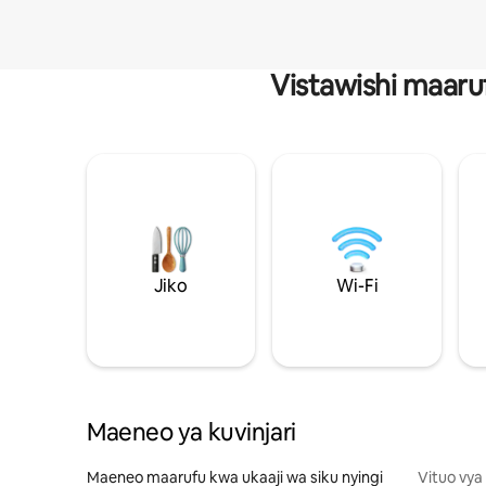
Vistawishi maaru
Jiko
Wi-Fi
Maeneo ya kuvinjari
Maeneo maarufu kwa ukaaji wa siku nyingi
Vituo vya