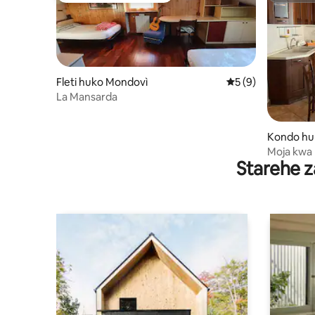
Fleti huko Mondovì
Ukadiriaji wa wasta
5 (9)
La Mansarda
Kondo hu
Moja kwa
Starehe z
cha kihis