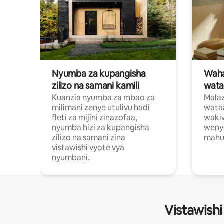
Nyumba za kupangisha
Waham
zilizo na samani kamili
wata
Kuanzia nyumba za mbao za
Malaz
milimani zenye utulivu hadi
wata
fleti za mijini zinazofaa,
wakiw
nyumba hizi za kupangisha
weny
zilizo na samani zina
mahus
vistawishi vyote vya
nyumbani.
Vistawishi