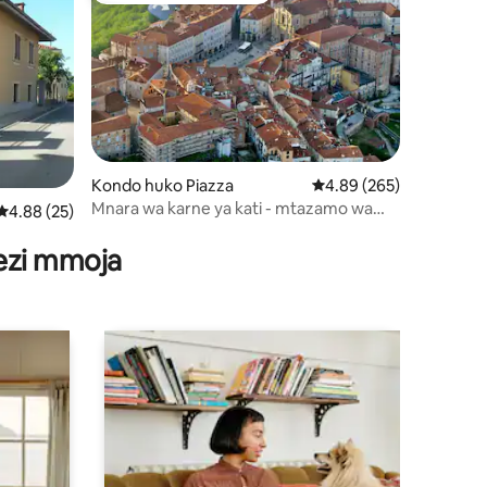
Kondo huko Piazza
Ukadiriaji wa wastani wa
4.89 (265)
Mnara wa karne ya kati - mtazamo wa
ini 12
Ukadiriaji wa wastani wa 4.88 kati ya 5, tathmini 25
4.88 (25)
langhe Mondovi Piazza
wezi mmoja