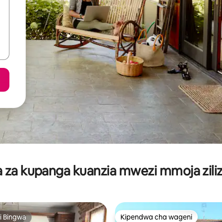
za kupanga kuanzia mwezi mmoja ziliz
i Bingwa
Kipendwa cha wageni
i Bingwa
Kipendwa cha wageni