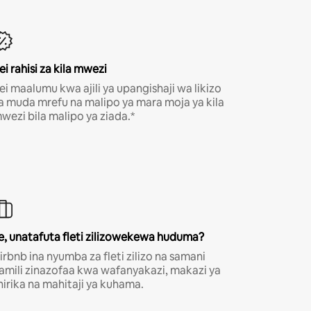
ei rahisi za kila mwezi
ei maalumu kwa ajili ya upangishaji wa likizo
a muda mrefu na malipo ya mara moja ya kila
wezi bila malipo ya ziada.*
e, unatafuta fleti zilizowekewa huduma?
irbnb ina nyumba za fleti zilizo na samani
amili zinazofaa kwa wafanyakazi, makazi ya
hirika na mahitaji ya kuhama.