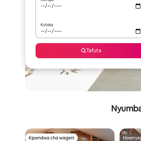
Kutoka
Tafuta
Nyumba 
Kipendwa cha wageni
Mwenyej
Kipendwa cha wageni
Mwenyej