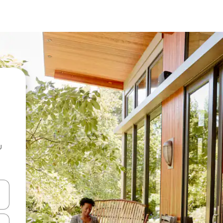
u
 vitufe vya vishale vya juu na chini au uchunguze kwa kugusa au kute