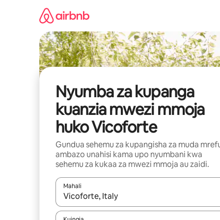
Ruka
kwenda
kwenye
maudhui
Nyumba za kupanga
kuanzia mwezi mmoja
huko Vicoforte
Gundua sehemu za kupangisha za muda mref
ambazo unahisi kama upo nyumbani kwa
sehemu za kukaa za mwezi mmoja au zaidi.
Mahali
Wakati matokeo yanapatikana, vinjari kwa kutumia
Kuingia