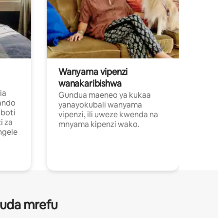
Wanyama vipenzi
wanakaribishwa
ia
Gundua maeneo ya kukaa
ando
yanayokubali wanyama
boti
vipenzi, ili uweze kwenda na
i za
mnyama kipenzi wako.
ngele
 muda mrefu