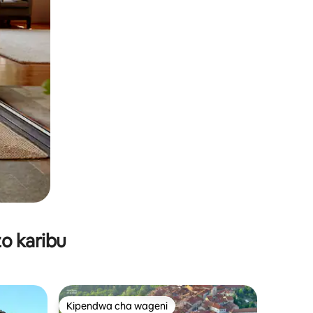
o karibu
Kipendwa cha wageni
Kipendwa cha wageni