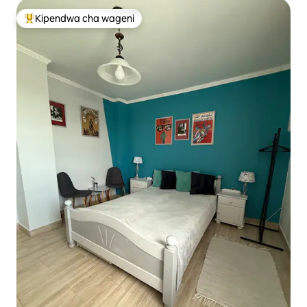
Kipendwa cha wageni
Kipendwa maarufu cha wageni