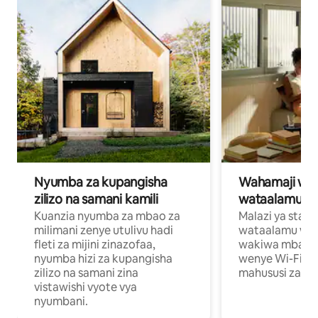
Nyumba za kupangisha
Wahamaji wa ki
zilizo na samani kamili
wataalamu wa
Kuanzia nyumba za mbao za
Malazi ya star
milimani zenye utulivu hadi
wataalamu wan
fleti za mijini zinazofaa,
wakiwa mbali na
nyumba hizi za kupangisha
wenye Wi-Fi n
zilizo na samani zina
mahususi za kuf
vistawishi vyote vya
nyumbani.