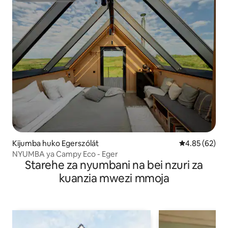
Kijumba huko Egerszólát
Ukadiriaji wa 
4.85 (62)
NYUMBA ya Campy Eco - Eger
Starehe za nyumbani na bei nzuri za
kuanzia mwezi mmoja