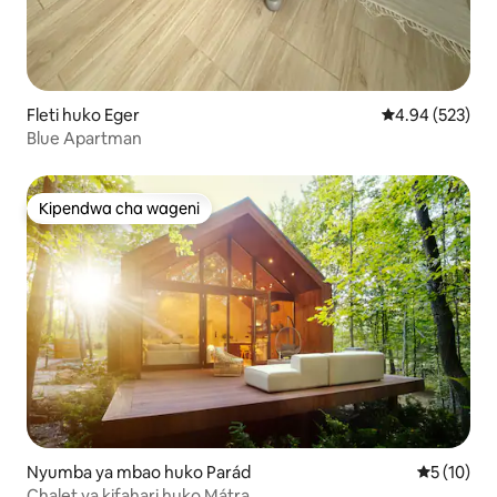
Fleti huko Eger
Ukadiriaji wa w
4.94 (523)
Blue Apartman
Kipendwa cha wageni
Kipendwa cha wageni
Nyumba ya mbao huko Parád
Ukadiriaji 
5 (10)
Chalet ya kifahari huko Mátra