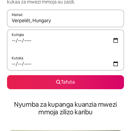
kukaa za mwezi mmoja au zaidi.
Mahali
Wakati matokeo yanapatikana, vinjari kwa kutumia vitufe vya v
Kuingia
Kutoka
Tafuta
Nyumba za kupanga kuanzia mwezi
mmoja zilizo karibu