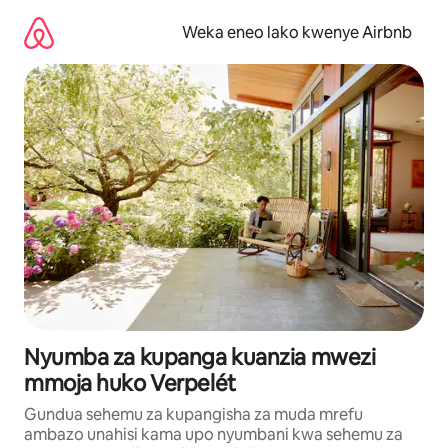
Ruka
kwenda
Weka eneo lako kwenye Airbnb
kwenye
maudhui
Nyumba za kupanga kuanzia mwezi
mmoja huko Verpelét
Gundua sehemu za kupangisha za muda mrefu
ambazo unahisi kama upo nyumbani kwa sehemu za