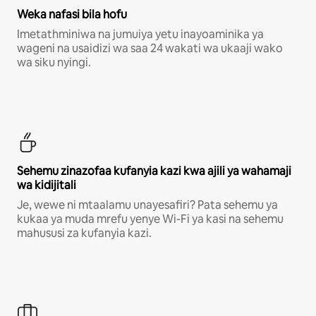
Weka nafasi bila hofu
Imetathminiwa na jumuiya yetu inayoaminika ya
wageni na usaidizi wa saa 24 wakati wa ukaaji wako
wa siku nyingi.
Sehemu zinazofaa kufanyia kazi kwa ajili ya wahamaji
wa kidijitali
Je, wewe ni mtaalamu unayesafiri? Pata sehemu ya
kukaa ya muda mrefu yenye Wi-Fi ya kasi na sehemu
mahususi za kufanyia kazi.