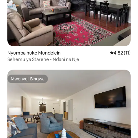
Nyumba huko Mundelein
Ukadiriaji wa 
4.82 (11)
Sehemu ya Starehe - Ndani na Nje
Mwenyeji Bingwa
Mwenyeji Bingwa