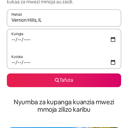
kukaa za mwezi mmoja au zaidi.
Mahali
Wakati matokeo yanapatikana, vinjari kwa kutumia vitufe vya v
Kuingia
Kutoka
Tafuta
Nyumba za kupanga kuanzia mwezi
mmoja zilizo karibu