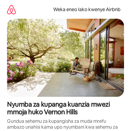
Ruka
kwenda
Weka eneo lako kwenye Airbnb
kwenye
maudhui
Nyumba za kupanga kuanzia mwezi
mmoja huko Vernon Hills
Gundua sehemu za kupangisha za muda mrefu
ambazo unahisi kama upo nyumbani kwa sehemu za