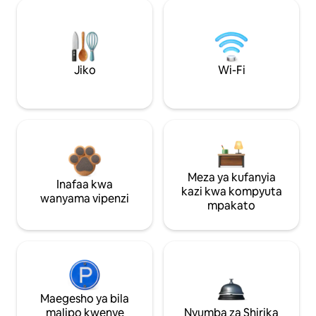
Jiko
Wi-Fi
Meza ya kufanyia
Inafaa kwa
kazi kwa kompyuta
wanyama vipenzi
mpakato
Maegesho ya bila
malipo kwenye
Nyumba za Shirika