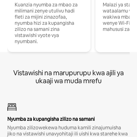
Kuanzia nyumba za mbao za
Malazi ya star
milimani zenye utulivu hadi
wataalamu wan
fleti za mijini zinazofaa,
wakiwa mbali na
nyumba hizi za kupangisha
wenye Wi-Fi n
zilizo na samani zina
mahususi za kuf
vistawishi vyote vya
nyumbani.
Vistawishi na marupurupu kwa ajili ya
ukaaji wa muda mrefu
Nyumba za kupangisha zilizo na samani
Nyumba zilizowekewa huduma kamili zinajumuisha
jiko na vistawishi unavyohitaji ili uishi kwa starehe kwa