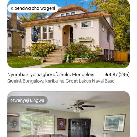
Kipendwa cha wageni
Kipendwa cha wageni
Nyumba isiyo na ghorofa huko Mundelein
Ukadiriaji wa w
4.87 (246)
Quaint Bungalow, karibu na Great Lakes Naval Base
Mwenyeji Bingwa
Mwenyeji Bingwa