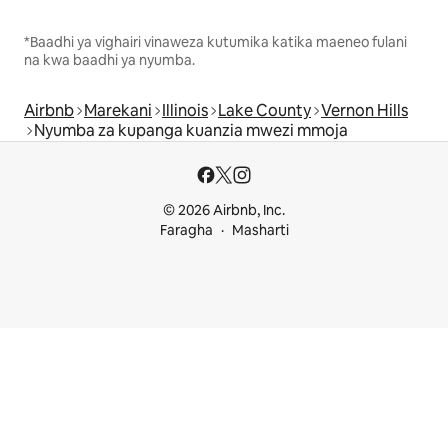
*Baadhi ya vighairi vinaweza kutumika katika maeneo fulani
na kwa baadhi ya nyumba.
Airbnb
Marekani
Illinois
Lake County
Vernon Hills
Nyumba za kupanga kuanzia mwezi mmoja
© 2026 Airbnb, Inc.
Faragha
Masharti