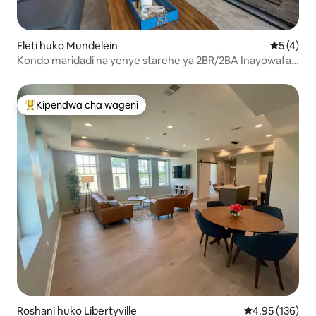
Fleti huko Mundelein
Ukadiriaji
5 (4)
Kondo maridadi na yenye starehe ya 2BR/2BA Inayowafaa
Wanyama Vipenzi
Kipendwa cha wageni
Kipendwa maarufu cha wageni
Roshani huko Libertyville
Ukadiriaji wa w
4.95 (136)