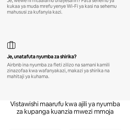
Je, wewe ni mtaalamu unayesafiri? Pata sehemu ya
kukaa ya muda mrefu yenye Wi-Fi ya kasi na sehemu
mahususi za kufanyia kazi.
Je, unatafuta nyumba za shirika?
Airbnb ina nyumba za fleti zilizo na samani kamili
zinazofaa kwa wafanyakazi, makazi ya shirika na
mahitaji ya kuhama.
Vistawishi maarufu kwa ajili ya nyumba
za kupanga kuanzia mwezi mmoja