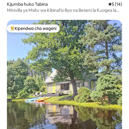
Kijumba huko Tabina
Ukadiriaji 
5 (14)
Minivilla ya Msitu wa Kibinafsi iliyo na Beseni la Kuogea la
Maji Moto
Kipendwa cha wageni
Kipendwa maarufu cha wageni