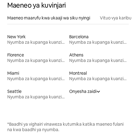
Maeneo ya kuvinjari
Maeneo maarufu kwa ukaaji wa siku nyingi
Vituo vya karibu
New York
Barcelona
Nyumba za kupanga kuanzia mwezi mmoja
Nyumba za kupanga kuanzia mwezi mmoja
Florence
Athens
Nyumba za kupanga kuanzia mwezi mmoja
Nyumba za kupanga kuanzia mwezi mmoja
Miami
Montreal
Nyumba za kupanga kuanzia mwezi mmoja
Nyumba za kupanga kuanzia mwezi mmoja
Seattle
Onyesha zaidi
Nyumba za kupanga kuanzia mwezi mmoja
*Baadhi ya vighairi vinaweza kutumika katika maeneo fulani
na kwa baadhi ya nyumba.