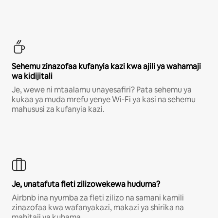
Sehemu zinazofaa kufanyia kazi kwa ajili ya wahamaji
wa kidijitali
Je, wewe ni mtaalamu unayesafiri? Pata sehemu ya
kukaa ya muda mrefu yenye Wi-Fi ya kasi na sehemu
mahususi za kufanyia kazi.
Je, unatafuta fleti zilizowekewa huduma?
Airbnb ina nyumba za fleti zilizo na samani kamili
zinazofaa kwa wafanyakazi, makazi ya shirika na
mahitaji ya kuhama.