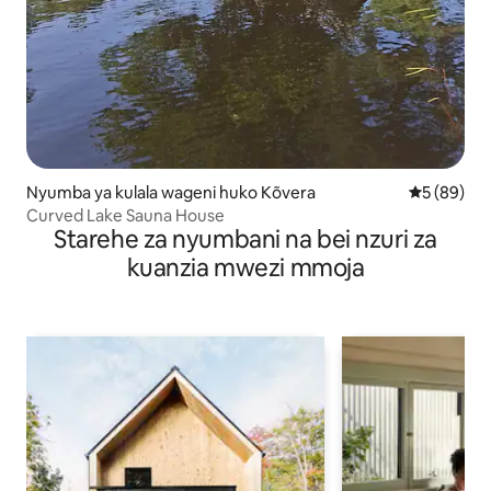
Nyumba ya kulala wageni huko Kõvera
Ukadiriaji 
5 (89)
Curved Lake Sauna House
Starehe za nyumbani na bei nzuri za
kuanzia mwezi mmoja