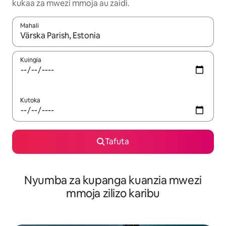
kukaa za mwezi mmoja au zaidi.
Mahali
Wakati matokeo yanapatikana, vinjari kwa kutumia vitufe vya v
Kuingia
Kutoka
Tafuta
Nyumba za kupanga kuanzia mwezi
mmoja zilizo karibu