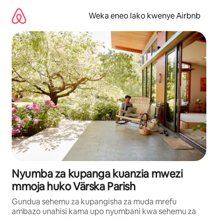
Ruka
kwenda
Weka eneo lako kwenye Airbnb
kwenye
maudhui
Nyumba za kupanga kuanzia mwezi
mmoja huko Värska Parish
Gundua sehemu za kupangisha za muda mrefu
ambazo unahisi kama upo nyumbani kwa sehemu za