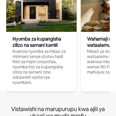
Nyumba za kupangisha
Wahamaji wa ki
zilizo na samani kamili
wataalamu wa
Kuanzia nyumba za mbao za
Malazi ya star
milimani zenye utulivu hadi
wataalamu wan
fleti za mijini zinazofaa,
wakiwa mbali na
nyumba hizi za kupangisha
wenye Wi-Fi n
zilizo na samani zina
mahususi za kuf
vistawishi vyote vya
nyumbani.
Vistawishi na marupurupu kwa ajili ya
ukaaji wa muda mrefu