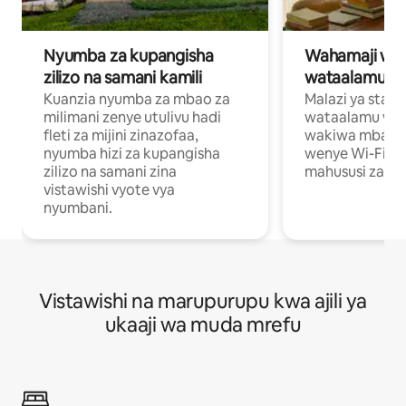
Nyumba za kupangisha
Wahamaji wa ki
zilizo na samani kamili
wataalamu wa
Kuanzia nyumba za mbao za
Malazi ya star
milimani zenye utulivu hadi
wataalamu wan
fleti za mijini zinazofaa,
wakiwa mbali na
nyumba hizi za kupangisha
wenye Wi-Fi n
zilizo na samani zina
mahususi za kuf
vistawishi vyote vya
nyumbani.
Vistawishi na marupurupu kwa ajili ya
ukaaji wa muda mrefu