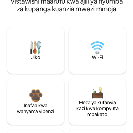
Vistawishi maarufu kwa ajili ya nyumba
za kupanga kuanzia mwezi mmoja
Jiko
Wi-Fi
Meza ya kufanyia
Inafaa kwa
kazi kwa kompyuta
wanyama vipenzi
mpakato