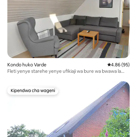
Kondo huko Varde
Ukadiriaji wa 
4.86 (95)
Fleti yenye starehe yenye ufikiaji wa bure wa bwawa la
kuogelea
Kipendwa cha wageni
Kipendwa cha wageni