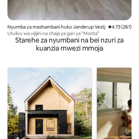
Nyumba za mashambani huko Janderup Vestj
Ukadiriaji wa w
4.73 (261)
Utulivu wa vijijini na chaja ya gari ya "Monta"
Starehe za nyumbani na bei nzuri za
kuanzia mwezi mmoja