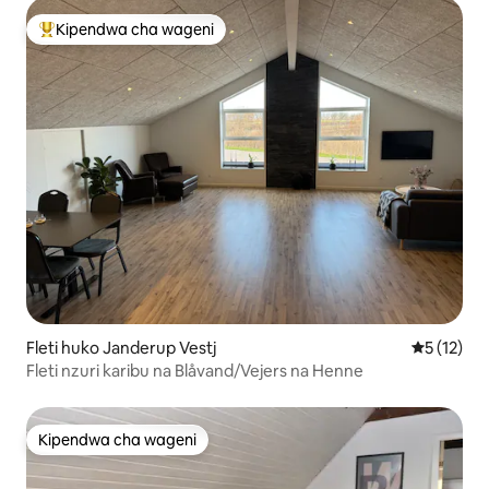
Kipendwa cha wageni
Kipendwa maarufu cha wageni
Fleti huko Janderup Vestj
Ukadiriaji 
5 (12)
Fleti nzuri karibu na Blåvand/Vejers na Henne
Kipendwa cha wageni
Kipendwa cha wageni