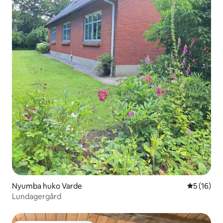
Nyumba huko Varde
Ukadiriaji 
5 (16)
Lundagergård