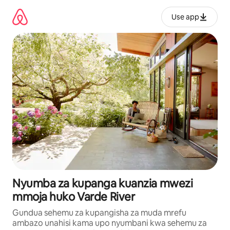
Ruka
kwenda
Use app
kwenye
maudhui
Nyumba za kupanga kuanzia mwezi
mmoja huko Varde River
Gundua sehemu za kupangisha za muda mrefu
ambazo unahisi kama upo nyumbani kwa sehemu za