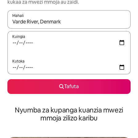
kukaa za mwezi mmoja au zaidi.
Mahali
Wakati matokeo yanapatikana, vinjari kwa kutumia vitufe vya v
Kuingia
Kutoka
Tafuta
Nyumba za kupanga kuanzia mwezi
mmoja zilizo karibu