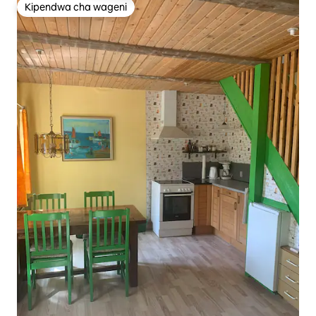
Kipendwa cha wageni
Kipendwa cha wageni