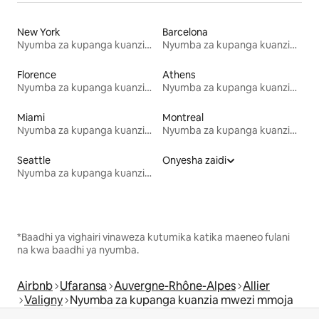
New York
Barcelona
Nyumba za kupanga kuanzia mwezi mmoja
Nyumba za kupanga kuanzia mwezi mmoja
Florence
Athens
Nyumba za kupanga kuanzia mwezi mmoja
Nyumba za kupanga kuanzia mwezi mmoja
Miami
Montreal
Nyumba za kupanga kuanzia mwezi mmoja
Nyumba za kupanga kuanzia mwezi mmoja
Seattle
Onyesha zaidi
Nyumba za kupanga kuanzia mwezi mmoja
*Baadhi ya vighairi vinaweza kutumika katika maeneo fulani
na kwa baadhi ya nyumba.
Airbnb
Ufaransa
Auvergne-Rhône-Alpes
Allier
Valigny
Nyumba za kupanga kuanzia mwezi mmoja