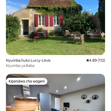
Nyumba huko Lurcy-Lévis
Ukadiriaji wa w
4.89 (112)
Nyumba ya Baba
Kipendwa cha wageni
Kipendwa cha wageni