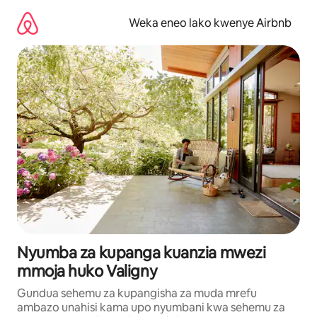
Ruka
kwenda
Weka eneo lako kwenye Airbnb
kwenye
maudhui
Nyumba za kupanga kuanzia mwezi
mmoja huko Valigny
Gundua sehemu za kupangisha za muda mrefu
ambazo unahisi kama upo nyumbani kwa sehemu za