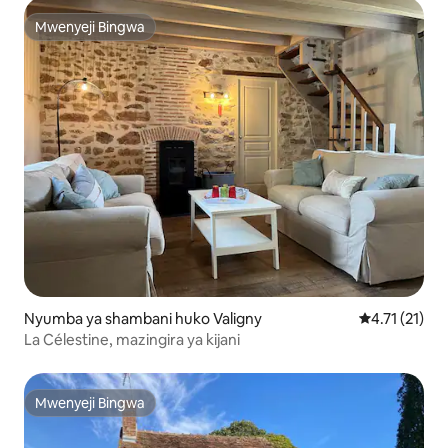
Mwenyeji Bingwa
Mwenyeji Bingwa
Nyumba ya shambani huko Valigny
Ukadiriaji wa
4.71 (21)
La Célestine, mazingira ya kijani
Mwenyeji Bingwa
Mwenyeji Bingwa