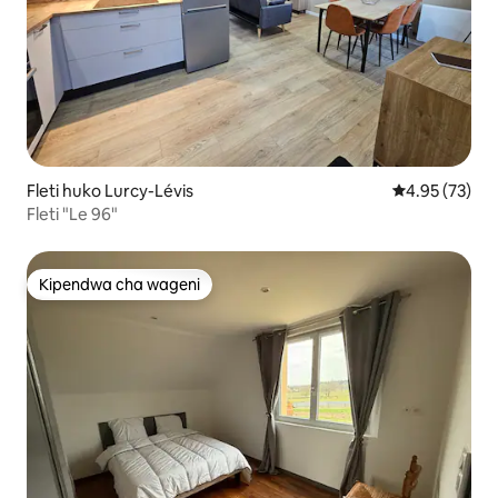
Fleti huko Lurcy-Lévis
Ukadiriaji wa 
4.95 (73)
Fleti "Le 96"
Kipendwa cha wageni
Kipendwa cha wageni