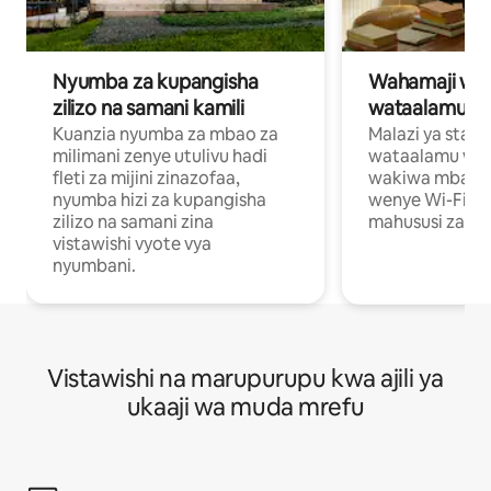
Nyumba za kupangisha
Wahamaji wa ki
zilizo na samani kamili
wataalamu wa
Kuanzia nyumba za mbao za
Malazi ya star
milimani zenye utulivu hadi
wataalamu wan
fleti za mijini zinazofaa,
wakiwa mbali na
nyumba hizi za kupangisha
wenye Wi-Fi n
zilizo na samani zina
mahususi za kuf
vistawishi vyote vya
nyumbani.
Vistawishi na marupurupu kwa ajili ya
ukaaji wa muda mrefu