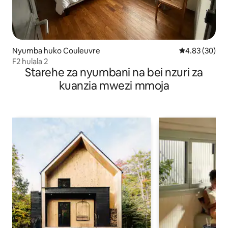
Nyumba huko Couleuvre
Ukadiriaji wa 
4.83 (30)
F2 hulala 2
Starehe za nyumbani na bei nzuri za
kuanzia mwezi mmoja