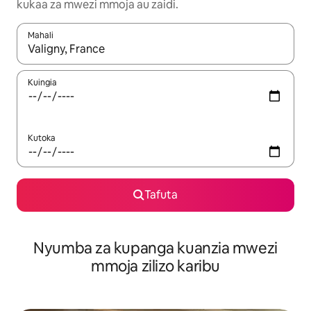
kukaa za mwezi mmoja au zaidi.
Mahali
Wakati matokeo yanapatikana, vinjari kwa kutumia vitufe vya v
Kuingia
Kutoka
Tafuta
Nyumba za kupanga kuanzia mwezi
mmoja zilizo karibu