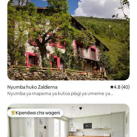
Nyumba huko Zaldierna
Ukadiriaji wa
4.8 (40)
Nyumba ya mapema ya kutoa plagi ya umeme ya
"ImperAZALDIERNA"
Kipendwa cha wageni
Kipendwa maarufu cha wageni