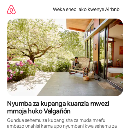
Ruka
kwenda
Weka eneo lako kwenye Airbnb
kwenye
maudhui
Nyumba za kupanga kuanzia mwezi
mmoja huko Valgañón
Gundua sehemu za kupangisha za muda mrefu
ambazo unahisi kama upo nyumbani kwa sehemu za