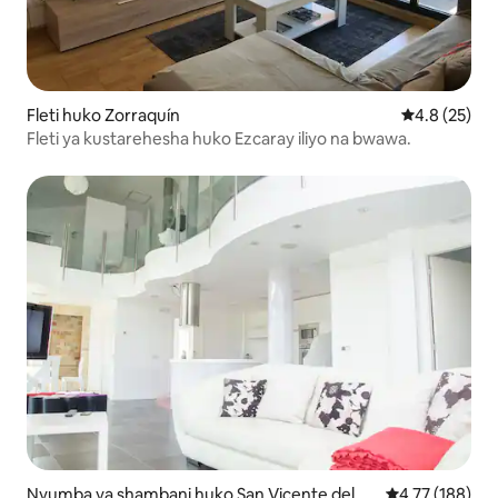
Fleti huko Zorraquín
Ukadiriaji wa
4.8 (25)
Fleti ya kustarehesha huko Ezcaray iliyo na bwawa.
Nyumba ya shambani huko San Vicente del Va
Ukadiriaji wa w
4.77 (188)