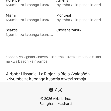
Florence
Athens
Nyumba za kupanga kuanzia mwezi mmoja
Nyumba za kupanga kuanzia mwezi mmoja
Miami
Montreal
Nyumba za kupanga kuanzia mwezi mmoja
Nyumba za kupanga kuanzia mwezi mmoja
Seattle
Onyesha zaidi
Nyumba za kupanga kuanzia mwezi mmoja
*Baadhi ya vighairi vinaweza kutumika katika maeneo fulani
na kwa baadhi ya nyumba.
Airbnb
Hispania
La Rioja
La Rioja
Valgañón
Nyumba za kupanga kuanzia mwezi mmoja
© 2026 Airbnb, Inc.
Faragha
Masharti