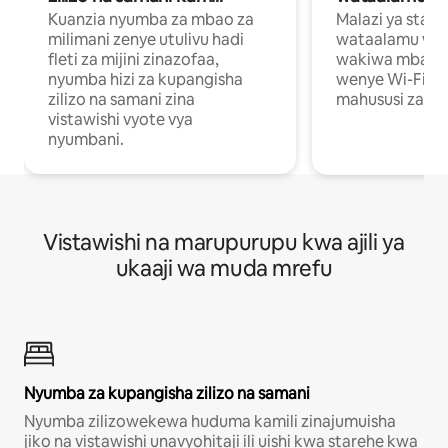
Kuanzia nyumba za mbao za
Malazi ya star
milimani zenye utulivu hadi
wataalamu wan
fleti za mijini zinazofaa,
wakiwa mbali na
nyumba hizi za kupangisha
wenye Wi-Fi n
zilizo na samani zina
mahususi za kuf
vistawishi vyote vya
nyumbani.
Vistawishi na marupurupu kwa ajili ya
ukaaji wa muda mrefu
Nyumba za kupangisha zilizo na samani
Nyumba zilizowekewa huduma kamili zinajumuisha
jiko na vistawishi unavyohitaji ili uishi kwa starehe kwa