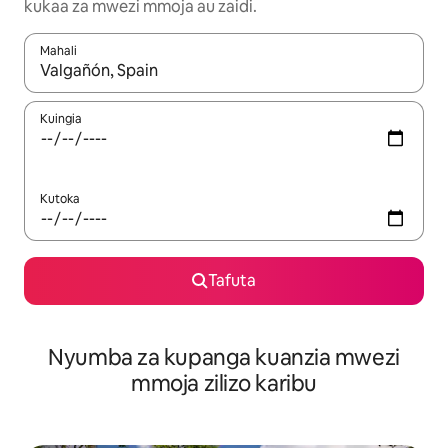
kukaa za mwezi mmoja au zaidi.
Mahali
Wakati matokeo yanapatikana, vinjari kwa kutumia vitufe vya v
Kuingia
Kutoka
Tafuta
Nyumba za kupanga kuanzia mwezi
mmoja zilizo karibu