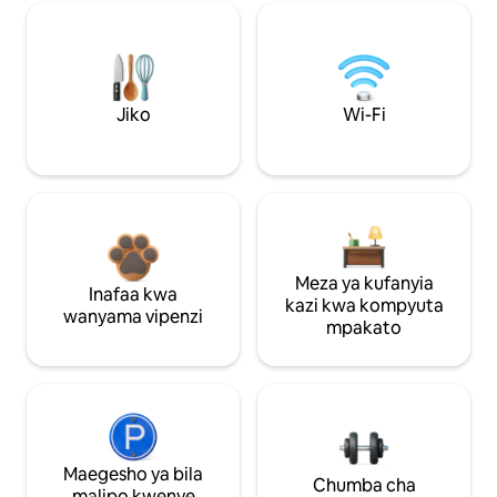
Jiko
Wi-Fi
Meza ya kufanyia
Inafaa kwa
kazi kwa kompyuta
wanyama vipenzi
mpakato
Maegesho ya bila
Chumba cha
malipo kwenye