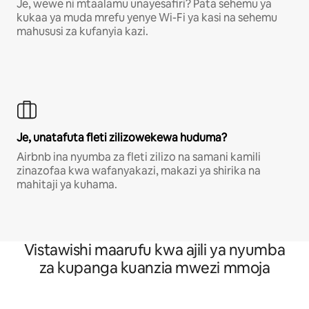
Je, wewe ni mtaalamu unayesafiri? Pata sehemu ya
kukaa ya muda mrefu yenye Wi-Fi ya kasi na sehemu
mahususi za kufanyia kazi.
Je, unatafuta fleti zilizowekewa huduma?
Airbnb ina nyumba za fleti zilizo na samani kamili
zinazofaa kwa wafanyakazi, makazi ya shirika na
mahitaji ya kuhama.
Vistawishi maarufu kwa ajili ya nyumba
za kupanga kuanzia mwezi mmoja