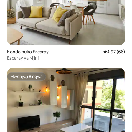
Kondo huko Ezcaray
Ukadiriaji wa 
4.97 (66)
Ezcaray ya Mjini
Mwenyeji Bingwa
Mwenyeji Bingwa