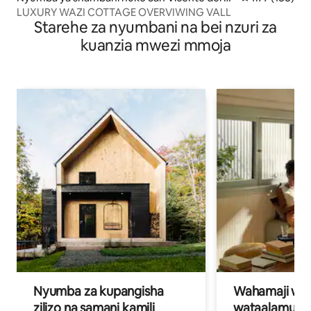
lle
LUXURY WAZI COTTAGE OVERVIWING VALL
Starehe za nyumbani na bei nzuri za
kuanzia mwezi mmoja
Nyumba za kupangisha
Wahamaji wa ki
zilizo na samani kamili
wataalamu wa