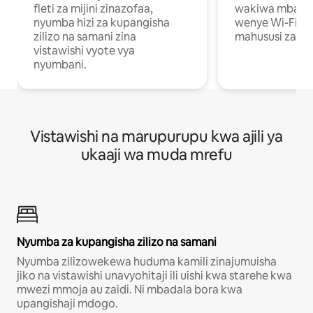
fleti za mijini zinazofaa,
wakiwa mbali na
nyumba hizi za kupangisha
wenye Wi-Fi n
zilizo na samani zina
mahususi za kuf
vistawishi vyote vya
nyumbani.
Vistawishi na marupurupu kwa ajili ya
ukaaji wa muda mrefu
Nyumba za kupangisha zilizo na samani
Nyumba zilizowekewa huduma kamili zinajumuisha
jiko na vistawishi unavyohitaji ili uishi kwa starehe kwa
mwezi mmoja au zaidi. Ni mbadala bora kwa
upangishaji mdogo.