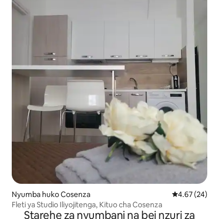
Nyumba huko Cosenza
Ukadiriaji wa 
4.67 (24)
Fleti ya Studio Iliyojitenga, Kituo cha Cosenza
Starehe za nyumbani na bei nzuri za