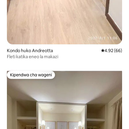
Kondo huko Andreotta
Ukadiriaji wa 
4.92 (66)
Fleti katika eneo la makazi
Kipendwa cha wageni
Kipendwa cha wageni