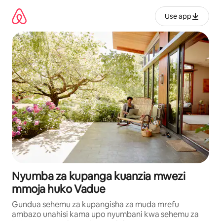
Ruka
kwenda
Use app
kwenye
maudhui
Nyumba za kupanga kuanzia mwezi
mmoja huko Vadue
Gundua sehemu za kupangisha za muda mrefu
ambazo unahisi kama upo nyumbani kwa sehemu za