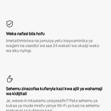
Weka nafasi bila hofu
Imetathminiwa na jumuiya yetu inayoaminika ya
wageni na usaidizi wa saa 24 wakati wa ukaaji wako
wa siku nyingi.
Sehemu zinazofaa kufanyia kazi kwa ajili ya wahamaji
wa kidijitali
Je, wewe ni mtaalamu unayesafiri? Pata sehemu ya
kukaa ya muda mrefu yenye Wi-Fi ya kasi na sehemu
mahususi za kufanyia kazi.