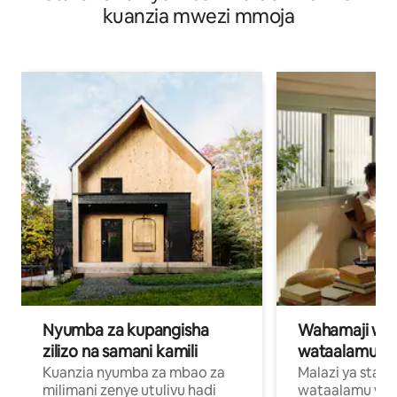
kuanzia mwezi mmoja
Nyumba za kupangisha
Wahamaji wa ki
zilizo na samani kamili
wataalamu wa
Kuanzia nyumba za mbao za
Malazi ya star
milimani zenye utulivu hadi
wataalamu wan