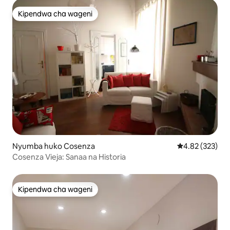
Kipendwa cha wageni
Kipendwa cha wageni
Nyumba huko Cosenza
Ukadiriaji wa w
4.82 (323)
Cosenza Vieja: Sanaa na Historia
Kipendwa cha wageni
Kipendwa cha wageni