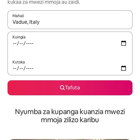
kukaa za mwezi mmoja au zaidi.
Mahali
Wakati matokeo yanapatikana, vinjari kwa kutumia vitufe vya v
Kuingia
Kutoka
Tafuta
Nyumba za kupanga kuanzia mwezi
mmoja zilizo karibu