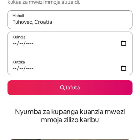
kukaa za mwezi mmoja au zaidi.
Mahali
Wakati matokeo yanapatikana, vinjari kwa kutumia vitufe vya v
Kuingia
Kutoka
Tafuta
Nyumba za kupanga kuanzia mwezi
mmoja zilizo karibu