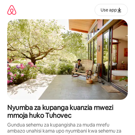
Ruka
kwenda
Use app
kwenye
maudhui
Nyumba za kupanga kuanzia mwezi
mmoja huko Tuhovec
Gundua sehemu za kupangisha za muda mrefu
ambazo unahisi kama upo nyumbani kwa sehemu za