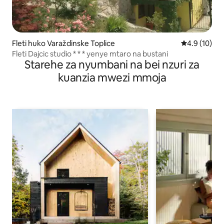
Fleti huko Varaždinske Toplice
Ukadiriaji wa
4.9 (10)
Fleti Dajcic studio * * * yenye mtaro na bustani
Starehe za nyumbani na bei nzuri za
kuanzia mwezi mmoja