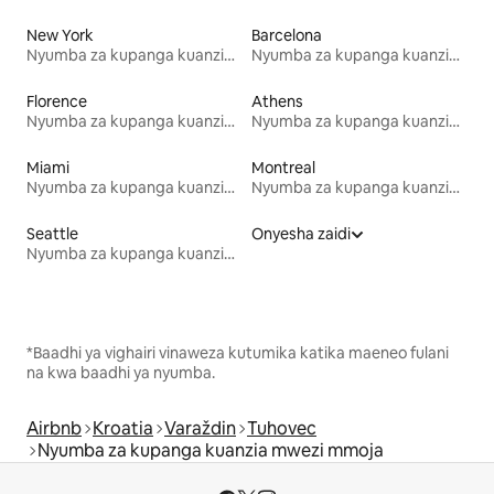
New York
Barcelona
Nyumba za kupanga kuanzia mwezi mmoja
Nyumba za kupanga kuanzia mwezi mmoja
Florence
Athens
Nyumba za kupanga kuanzia mwezi mmoja
Nyumba za kupanga kuanzia mwezi mmoja
Miami
Montreal
Nyumba za kupanga kuanzia mwezi mmoja
Nyumba za kupanga kuanzia mwezi mmoja
Seattle
Onyesha zaidi
Nyumba za kupanga kuanzia mwezi mmoja
*Baadhi ya vighairi vinaweza kutumika katika maeneo fulani
na kwa baadhi ya nyumba.
Airbnb
Kroatia
Varaždin
Tuhovec
Nyumba za kupanga kuanzia mwezi mmoja