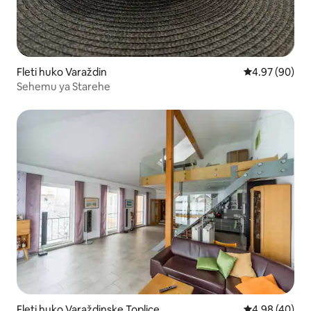
Fleti huko Varaždin
Ukadiriaji wa 
4.97 (90)
Sehemu ya Starehe
Fleti huko Varaždinske Toplice
Ukadiriaji wa 
4.98 (40)