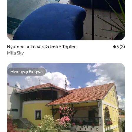
Nyumba huko Varaždinske Toplice
Ukadiriaji
5 (3)
Milla Sky
Mwenyeji Bingwa
Mwenyeji Bingwa