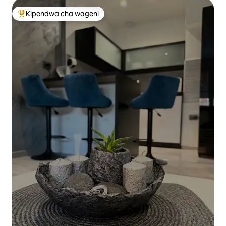
Kipendwa cha wageni
Kipendwa maarufu cha wageni