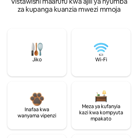
Vistawishi maarufu kwa ajili ya nyumba
za kupanga kuanzia mwezi mmoja
Jiko
Wi-Fi
Meza ya kufanyia
Inafaa kwa
kazi kwa kompyuta
wanyama vipenzi
mpakato