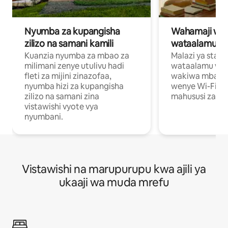
Nyumba za kupangisha
Wahamaji wa ki
zilizo na samani kamili
wataalamu wa
Kuanzia nyumba za mbao za
Malazi ya star
milimani zenye utulivu hadi
wataalamu wan
fleti za mijini zinazofaa,
wakiwa mbali na
nyumba hizi za kupangisha
wenye Wi-Fi n
zilizo na samani zina
mahususi za kuf
vistawishi vyote vya
nyumbani.
Vistawishi na marupurupu kwa ajili ya
ukaaji wa muda mrefu