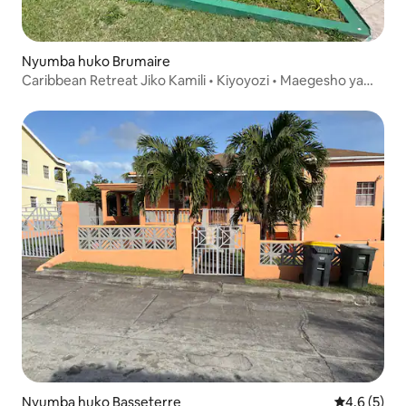
Nyumba huko Brumaire
Caribbean Retreat Jiko Kamili • Kiyoyozi • Maegesho ya
Bila Malipo
Nyumba huko Basseterre
Ukadiriaji w
4.6 (5)