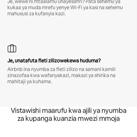
Je, wewe ni mtaalamu unayesafiri? Pata sehemu ya
kukaa ya muda mrefu yenye Wi-Fi ya kasi na sehemu
mahususi za kufanyia kazi.
Je, unatafuta fleti zilizowekewa huduma?
Airbnb ina nyumba za fleti zilizo na samani kamili
zinazofaa kwa wafanyakazi, makazi ya shirika na
mahitaji ya kuhama.
Vistawishi maarufu kwa ajili ya nyumba
za kupanga kuanzia mwezi mmoja