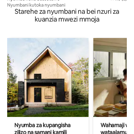
Nyumbani kutoka nyumbani
Starehe za nyumbani na bei nzuri za
kuanzia mwezi mmoja
Nyumba za kupangisha
Wahamaji wa ki
zilizo na samani kamili
wataalamu wa