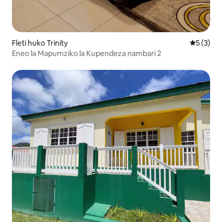
Fleti huko Trinity
Ukadiriaji
5 (3)
Eneo la Mapumziko la Kupendeza nambari 2