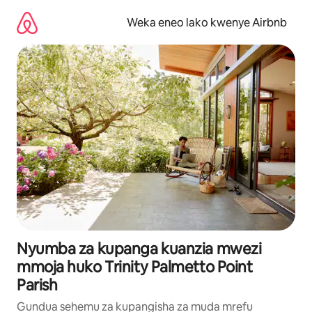
Ruka
kwenda
Weka eneo lako kwenye Airbnb
kwenye
maudhui
Nyumba za kupanga kuanzia mwezi
mmoja huko Trinity Palmetto Point
Parish
Gundua sehemu za kupangisha za muda mrefu