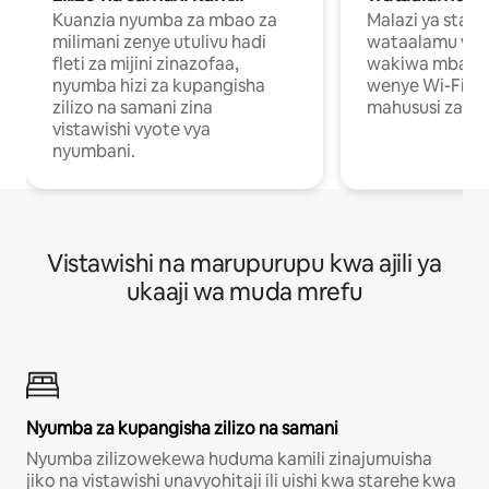
Kuanzia nyumba za mbao za
Malazi ya star
milimani zenye utulivu hadi
wataalamu wan
fleti za mijini zinazofaa,
wakiwa mbali na
nyumba hizi za kupangisha
wenye Wi-Fi n
zilizo na samani zina
mahususi za kuf
vistawishi vyote vya
nyumbani.
Vistawishi na marupurupu kwa ajili ya
ukaaji wa muda mrefu
Nyumba za kupangisha zilizo na samani
Nyumba zilizowekewa huduma kamili zinajumuisha
jiko na vistawishi unavyohitaji ili uishi kwa starehe kwa