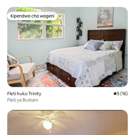
Kipendwa cha wageni
Kipendwa cha wageni
Fleti huko Trinity
Ukadiriaji 
5 (16)
Fleti ya Bustani