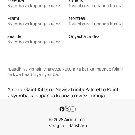
Florence
Athens
Nyumba za kupanga kuanzia mwezi mmoja
Nyumba za kupanga kuanzia mwezi mmoja
Miami
Montreal
Nyumba za kupanga kuanzia mwezi mmoja
Nyumba za kupanga kuanzia mwezi mmoja
Seattle
Onyesha zaidi
Nyumba za kupanga kuanzia mwezi mmoja
*Baadhi ya vighairi vinaweza kutumika katika maeneo fulani
na kwa baadhi ya nyumba.
Airbnb
Saint Kitts na Nevis
Trinity Palmetto Point
Nyumba za kupanga kuanzia mwezi mmoja
© 2026 Airbnb, Inc.
Faragha
Masharti