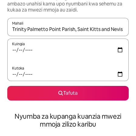
ambazo unahisi kama upo nyumbani kwa sehemu za
kukaa za mwezi mmoja au zaidi.
Mahali
Wakati matokeo yanapatikana, vinjari kwa kutumia vitufe vya v
Kuingia
Kutoka
Tafuta
Nyumba za kupanga kuanzia mwezi
mmoja zilizo karibu