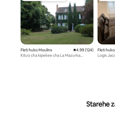
Fleti huko Moulins
Ukadiriaji wa wastani wa
4.99 (124)
Fleti huk
Kituo cha kipekee cha La Mazurka
Logis Jac
katikati ya Moulins
maegesho,
Starehe z