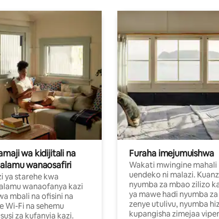
aji wa kidijitali na
Furaha imejumuishwa
alamu wanaosafiri
Wakati mwingine mahali
uendeko ni malazi. Kuanz
i ya starehe kwa
nyumba za mbao zilizo k
alamu wanaofanya kazi
ya mawe hadi nyumba za 
a mbali na ofisini na
zenye utulivu, nyumba hiz
e Wi-Fi na sehemu
kupangisha zimejaa vipe
usi za kufanyia kazi.