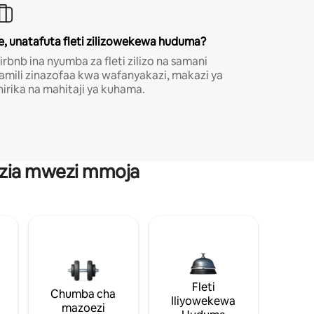
e, unatafuta fleti zilizowekewa huduma?
irbnb ina nyumba za fleti zilizo na samani
amili zinazofaa kwa wafanyakazi, makazi ya
hirika na mahitaji ya kuhama.
anzia mwezi mmoja
Fleti
Chumba cha
Iliyowekewa
mazoezi