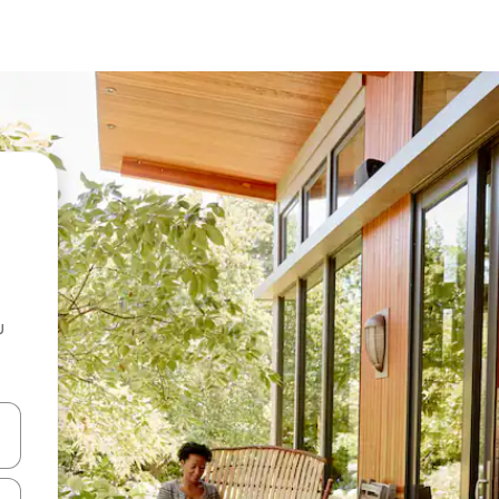
u
 vitufe vya vishale vya juu na chini au uchunguze kwa kugusa au kute