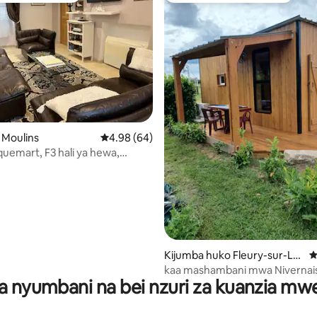
 4.99 kati ya 5, tathmini 124
o Moulins
Ukadiriaji wa wastani wa 4.98 kati ya 5, tathm
4.98 (64)
quemart, F3 hali ya hewa,
 kituo cha hyper
Kijumba huko Fleury-sur-Loi
U
re
kaa mashambani mwa Nivernai
a nyumbani na bei nzuri za kuanzia m