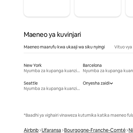
Maeneo ya kuvinjari
Maeneo maarufu kwa ukaaji wa siku nyingi
Vituo vya
New York
Barcelona
Nyumba za kupanga kuanzia mwezi mmoja
Seattle
Onyesha zaidi
Nyumba za kupanga kuanzia mwezi mmoja
*Baadhi ya vighairi vinaweza kutumika katika maeneo fu
Airbnb
Ufaransa
Bourgogne-Franche-Comté
N