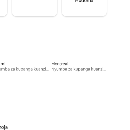
Huduma
ami
Montreal
Nyumba za kupanga kuanzia mwezi mmoja
Nyumba za kupanga kuanzia mwezi mmoja
moja