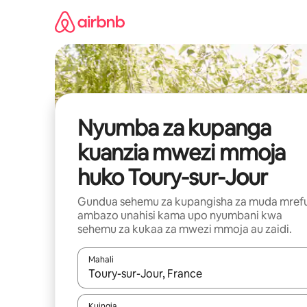
Ruka
kwenda
kwenye
maudhui
Nyumba za kupanga
kuanzia mwezi mmoja
huko Toury-sur-Jour
Gundua sehemu za kupangisha za muda mref
ambazo unahisi kama upo nyumbani kwa
sehemu za kukaa za mwezi mmoja au zaidi.
Mahali
Wakati matokeo yanapatikana, vinjari kwa kutumia
Kuingia