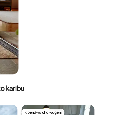
o karibu
Kipendwa cha wageni
Kipendwa cha wageni