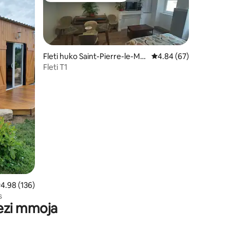
Fleti huko Saint-Pierre-le-Mo
Ukadiriaji wa wastani w
4.84 (67)
ûtier
Fleti T1
ini 64
kadiriaji wa wastani wa 4.98 kati ya 5, tathmini 136
4.98 (136)
s
wezi mmoja