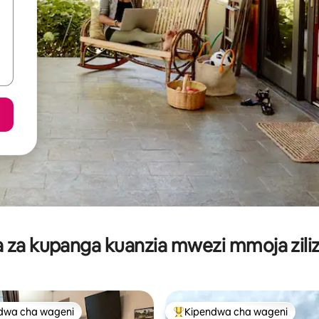
za kupanga kuanzia mwezi mmoja ziliz
dwa cha wageni
Kipendwa cha wageni
a maarufu cha wageni
Kipendwa maarufu cha wageni