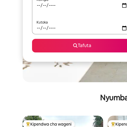
Kutoka
Tafuta
Nyumba 
Kipendwa cha wageni
Kipen
Kipendwa maarufu cha wageni
Kipendw