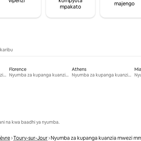
vipenzi
kompyuta
majengo
mpakato
 karibu
Florence
Athens
Mi
Nyumba za kupanga kuanzia mwezi mmoja
Nyumba za kupanga kuanzia mwezi mmoja
Nyumba za kupanga kuanzia mwezi mmoja
lani na kwa baadhi ya nyumba.
ièvre
Toury-sur-Jour
Nyumba za kupanga kuanzia mwezi m