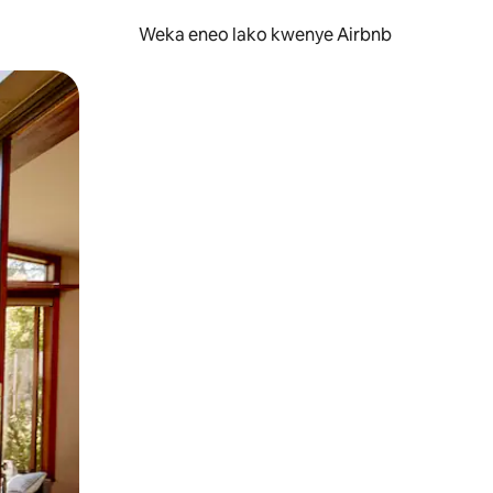
Weka eneo lako kwenye Airbnb
lezesha kidole kwenye ishara.