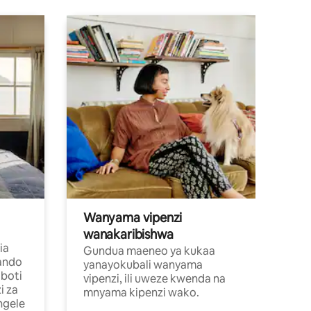
Wanyama vipenzi
wanakaribishwa
ia
Gundua maeneo ya kukaa
ando
yanayokubali wanyama
boti
vipenzi, ili uweze kwenda na
i za
mnyama kipenzi wako.
ngele