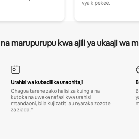
vya kipekee.
 na marupurupu kwa ajili ya ukaaji wa
Urahisi wa kubadilika unaohitaji
B
Chagua tarehe zako halisi za kuingia na
B
kutoka na uweke nafasi kwa urahisi
y
mtandaoni, bila kujizatiti au nyaraka zozote
m
za ziada.*