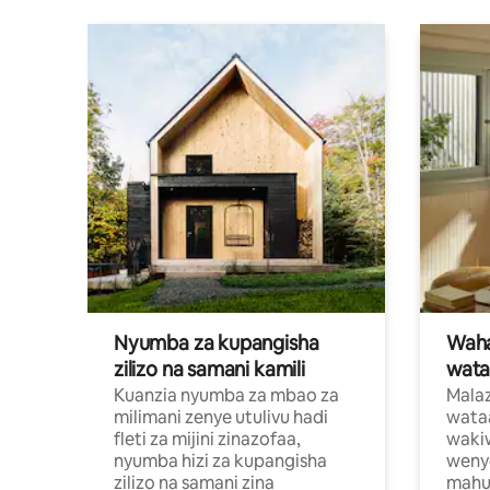
Nyumba za kupangisha
Waham
zilizo na samani kamili
wata
Kuanzia nyumba za mbao za
Malaz
milimani zenye utulivu hadi
wata
fleti za mijini zinazofaa,
wakiw
nyumba hizi za kupangisha
weny
zilizo na samani zina
mahus