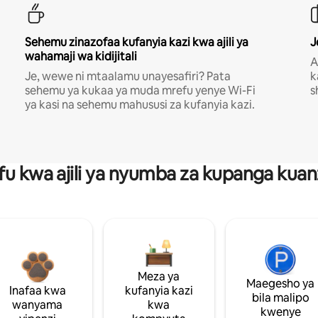
Sehemu zinazofaa kufanyia kazi kwa ajili ya
J
wahamaji wa kidijitali
A
Je, wewe ni mtaalamu unayesafiri? Pata
k
sehemu ya kukaa ya muda mrefu yenye Wi-Fi
s
ya kasi na sehemu mahususi za kufanyia kazi.
fu kwa ajili ya nyumba za kupanga ku
Meza ya
Maegesho ya
Inafaa kwa
kufanyia kazi
bila malipo
wanyama
kwa
kwenye