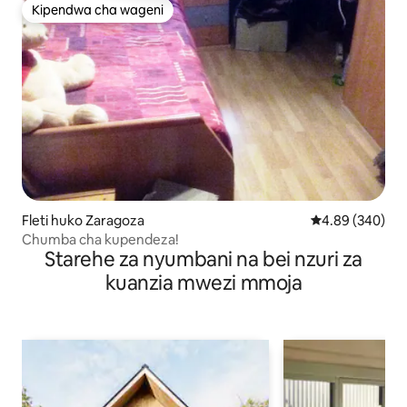
Kipendwa cha wageni
Kipendwa cha wageni
Fleti huko Zaragoza
Ukadiriaji wa wa
4.89 (340)
Chumba cha kupendeza!
Starehe za nyumbani na bei nzuri za
kuanzia mwezi mmoja