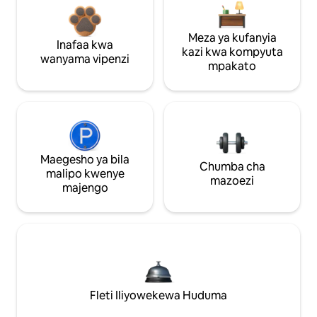
Meza ya kufanyia
Inafaa kwa
kazi kwa kompyuta
wanyama vipenzi
mpakato
Maegesho ya bila
Chumba cha
malipo kwenye
mazoezi
majengo
Fleti Iliyowekewa Huduma