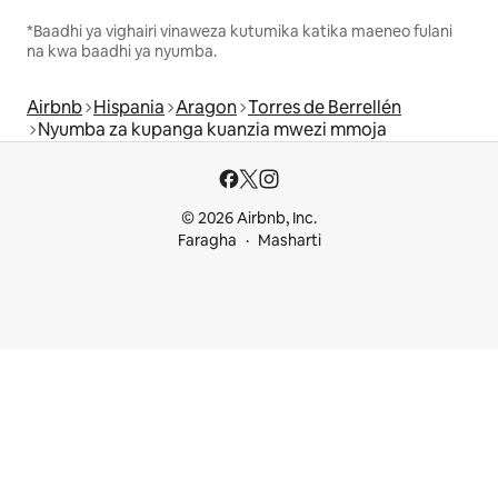
*Baadhi ya vighairi vinaweza kutumika katika maeneo fulani
na kwa baadhi ya nyumba.
Airbnb
Hispania
Aragon
Torres de Berrellén
Nyumba za kupanga kuanzia mwezi mmoja
© 2026 Airbnb, Inc.
Faragha
Masharti