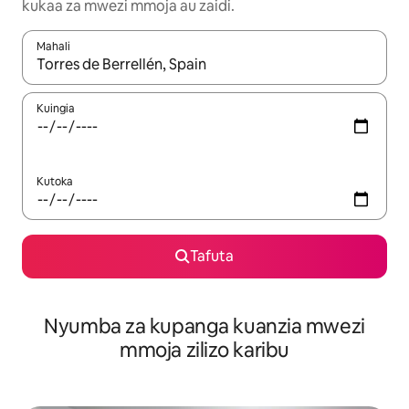
kukaa za mwezi mmoja au zaidi.
Mahali
Wakati matokeo yanapatikana, vinjari kwa kutumia vitufe vya v
Kuingia
Kutoka
Tafuta
Nyumba za kupanga kuanzia mwezi
mmoja zilizo karibu