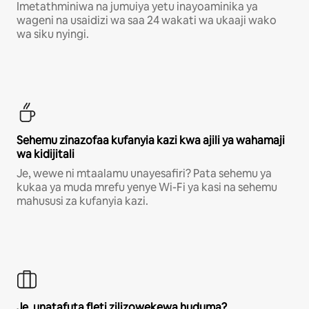
Imetathminiwa na jumuiya yetu inayoaminika ya
wageni na usaidizi wa saa 24 wakati wa ukaaji wako
wa siku nyingi.
Sehemu zinazofaa kufanyia kazi kwa ajili ya wahamaji
wa kidijitali
Je, wewe ni mtaalamu unayesafiri? Pata sehemu ya
kukaa ya muda mrefu yenye Wi-Fi ya kasi na sehemu
mahususi za kufanyia kazi.
Je, unatafuta fleti zilizowekewa huduma?