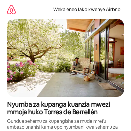
Ruka
kwenda
Weka eneo lako kwenye Airbnb
kwenye
maudhui
Nyumba za kupanga kuanzia mwezi
mmoja huko Torres de Berrellén
Gundua sehemu za kupangisha za muda mrefu
ambazo unahisi kama upo nyumbani kwa sehemu za