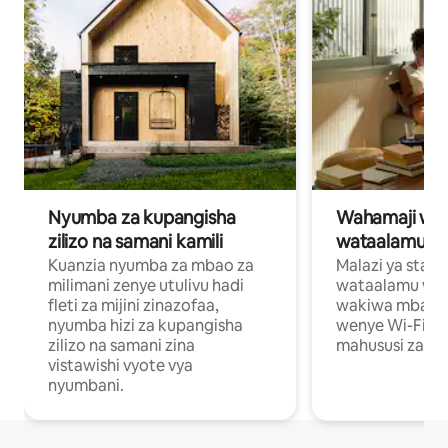
Nyumba za kupangisha
Wahamaji wa ki
zilizo na samani kamili
wataalamu wa
Kuanzia nyumba za mbao za
Malazi ya star
milimani zenye utulivu hadi
wataalamu wan
fleti za mijini zinazofaa,
wakiwa mbali na
nyumba hizi za kupangisha
wenye Wi-Fi n
zilizo na samani zina
mahususi za kuf
vistawishi vyote vya
nyumbani.