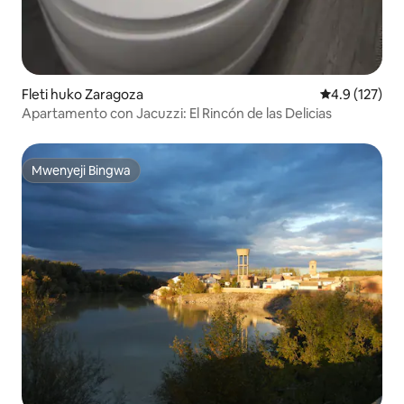
Fleti huko Zaragoza
Ukadiriaji wa 
4.9 (127)
Apartamento con Jacuzzi: El Rincón de las Delicias
Mwenyeji Bingwa
Mwenyeji Bingwa