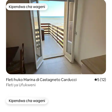
Kipendwa cha wageni
Kipendwa cha wageni
Fleti huko Marina di Castagneto Carducci
Ukadiriaji 
5 (12)
Fleti ya Ufukweni
Kipendwa cha wageni
Kipendwa cha wageni