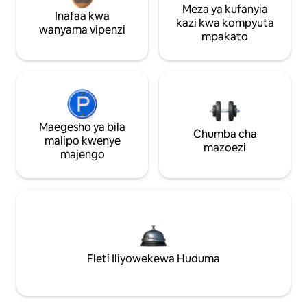
Meza ya kufanyia
Inafaa kwa
kazi kwa kompyuta
wanyama vipenzi
mpakato
Maegesho ya bila
Chumba cha
malipo kwenye
mazoezi
majengo
Fleti Iliyowekewa Huduma