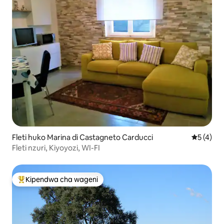
Fleti huko Marina di Castagneto Carducci
Ukadiriaji
5 (4)
Fleti nzuri, Kiyoyozi, WI-FI
Kipendwa cha wageni
Kipendwa maarufu cha wageni