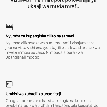
Vistawishi na marupurupu kwa ajili ya
ukaaji wa muda mrefu
Nyumba za kupangisha zilizo na samani
Nyumba zilizowekewa huduma kamili zinajumuisha
jiko na vistawishi unavyohitaji ili uishi kwa starehe kwa
mwezi mmoja au zaidi. Ni mbadala bora kwa
upangishaji mdogo.
Urahisi wa kubadilika unaohitaji
Chagua tarehe zako halisi za kuingia na kutoka na
uweke nafasi kwa urahisi mtandaoni, bila kujizatiti au