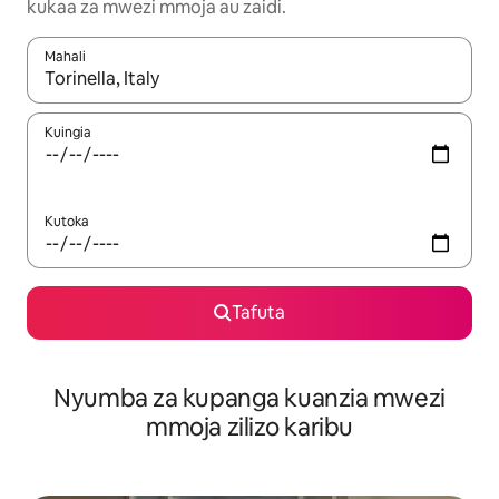
kukaa za mwezi mmoja au zaidi.
Mahali
Wakati matokeo yanapatikana, vinjari kwa kutumia vitufe vya v
Kuingia
Kutoka
Tafuta
Nyumba za kupanga kuanzia mwezi
mmoja zilizo karibu