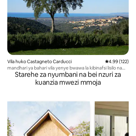
Vila huko Castagneto Carducci
Ukadiriaji wa w
4.99 (122)
mandhari ya bahari vila yenye bwawa la kibinafsi lisilo na
Starehe za nyumbani na bei nzuri za
kikomo
kuanzia mwezi mmoja