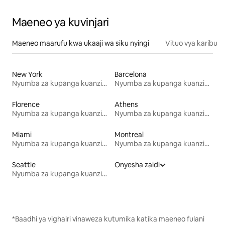
Maeneo ya kuvinjari
Maeneo maarufu kwa ukaaji wa siku nyingi
Vituo vya karibu
New York
Barcelona
Nyumba za kupanga kuanzia mwezi mmoja
Nyumba za kupanga kuanzia mwezi mmoja
Florence
Athens
Nyumba za kupanga kuanzia mwezi mmoja
Nyumba za kupanga kuanzia mwezi mmoja
Miami
Montreal
Nyumba za kupanga kuanzia mwezi mmoja
Nyumba za kupanga kuanzia mwezi mmoja
Seattle
Onyesha zaidi
Nyumba za kupanga kuanzia mwezi mmoja
*Baadhi ya vighairi vinaweza kutumika katika maeneo fulani