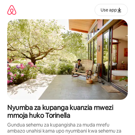
Ruka
kwenda
Use app
kwenye
maudhui
Nyumba za kupanga kuanzia mwezi
mmoja huko Torinella
Gundua sehemu za kupangisha za muda mrefu
ambazo unahisi kama upo nyumbani kwa sehemu za