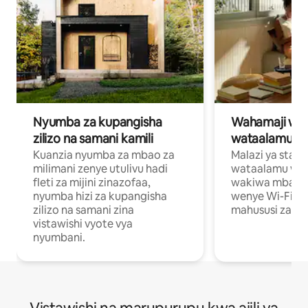
Nyumba za kupangisha
Wahamaji wa ki
zilizo na samani kamili
wataalamu wa
Kuanzia nyumba za mbao za
Malazi ya star
milimani zenye utulivu hadi
wataalamu wan
fleti za mijini zinazofaa,
wakiwa mbali na
nyumba hizi za kupangisha
wenye Wi-Fi n
zilizo na samani zina
mahususi za kuf
vistawishi vyote vya
nyumbani.