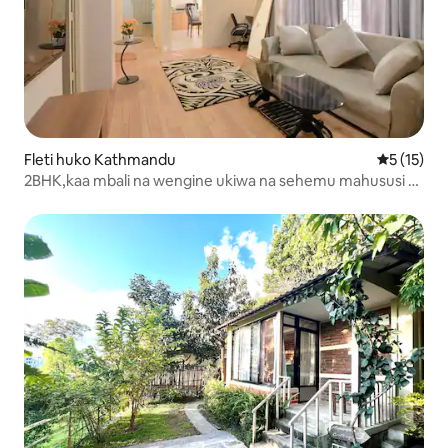
Fleti huko Kathmandu
Ukadiriaji 
5 (15)
2BHK,kaa mbali na wengine ukiwa na sehemu mahususi ya
kufanyia kazi, Kathmandu