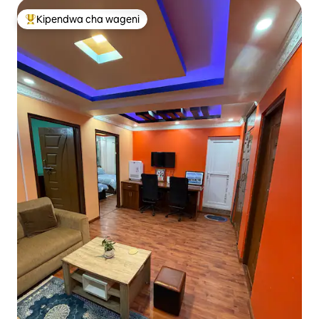
Kipendwa cha wageni
Kipendwa maarufu cha wageni