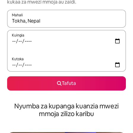
kukaa za mwezi mmoja au zaidi.
Mahali
Wakati matokeo yanapatikana, vinjari kwa kutumia vitufe vya v
Kuingia
Kutoka
Tafuta
Nyumba za kupanga kuanzia mwezi
mmoja zilizo karibu