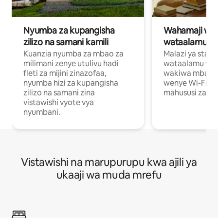
Nyumba za kupangisha
Wahamaji wa ki
zilizo na samani kamili
wataalamu wa
Kuanzia nyumba za mbao za
Malazi ya star
milimani zenye utulivu hadi
wataalamu wan
fleti za mijini zinazofaa,
wakiwa mbali na
nyumba hizi za kupangisha
wenye Wi-Fi n
zilizo na samani zina
mahususi za kuf
vistawishi vyote vya
nyumbani.
Vistawishi na marupurupu kwa ajili ya
ukaaji wa muda mrefu