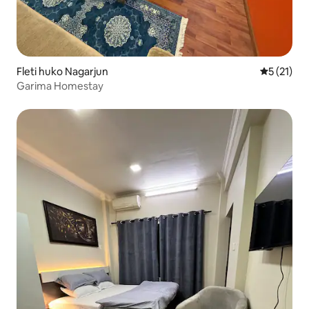
Fleti huko Nagarjun
Ukadiriaji 
5 (21)
Garima Homestay