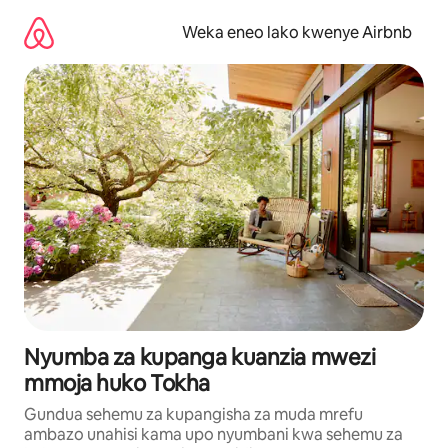
Ruka
kwenda
Weka eneo lako kwenye Airbnb
kwenye
maudhui
Nyumba za kupanga kuanzia mwezi
mmoja huko Tokha
Gundua sehemu za kupangisha za muda mrefu
ambazo unahisi kama upo nyumbani kwa sehemu za