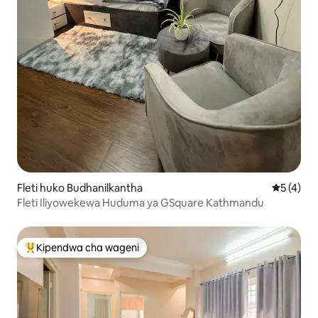
Fleti huko Budhanilkantha
Ukadiriaji
5 (4)
Fleti Iliyowekewa Huduma ya GSquare Kathmandu
Kipendwa cha wageni
Kipendwa maarufu cha wageni