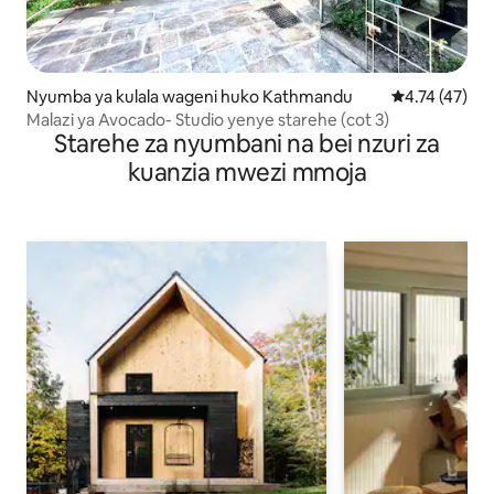
Nyumba ya kulala wageni huko Kathmandu
Ukadiriaji wa 
4.74 (47)
Malazi ya Avocado- Studio yenye starehe (cot 3)
Starehe za nyumbani na bei nzuri za
kuanzia mwezi mmoja