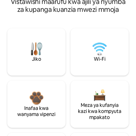
Vistawishi maarufu kwa ajili ya nyumba
za kupanga kuanzia mwezi mmoja
Jiko
Wi-Fi
Meza ya kufanyia
Inafaa kwa
kazi kwa kompyuta
wanyama vipenzi
mpakato