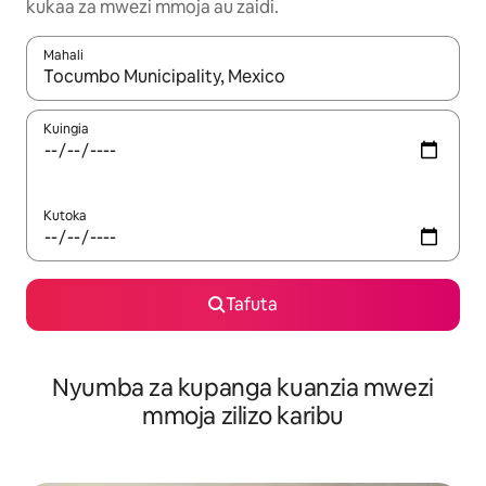
kukaa za mwezi mmoja au zaidi.
Mahali
Wakati matokeo yanapatikana, vinjari kwa kutumia vitufe vya v
Kuingia
Kutoka
Tafuta
Nyumba za kupanga kuanzia mwezi
mmoja zilizo karibu