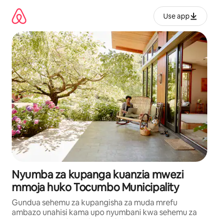
Ruka
kwenda
Use app
kwenye
maudhui
Nyumba za kupanga kuanzia mwezi
mmoja huko Tocumbo Municipality
Gundua sehemu za kupangisha za muda mrefu
ambazo unahisi kama upo nyumbani kwa sehemu za