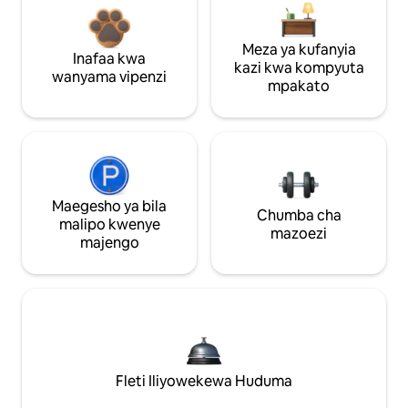
Meza ya kufanyia
Inafaa kwa
kazi kwa kompyuta
wanyama vipenzi
mpakato
Maegesho ya bila
Chumba cha
malipo kwenye
mazoezi
majengo
Fleti Iliyowekewa Huduma