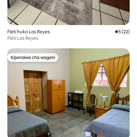
Fleti huko Los Reyes
Ukadiriaji 
5 (22)
Fleti Los Reyes
Kipendwa cha wageni
Kipendwa cha wageni