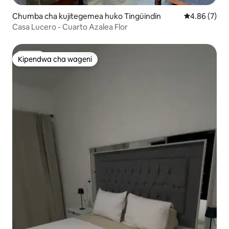
Chumba cha kujitegemea huko Tingüindín
Ukadiriaji wa
4.86 (7)
Casa Lucero - Cuarto Azalea Flor
Kipendwa cha wageni
Kipendwa cha wageni