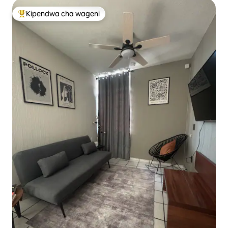
Kipendwa cha wageni
Kipendwa maarufu cha wageni