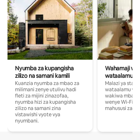
Nyumba za kupangisha
Wahamaji wa ki
zilizo na samani kamili
wataalamu wa
Kuanzia nyumba za mbao za
Malazi ya star
milimani zenye utulivu hadi
wataalamu wan
fleti za mijini zinazofaa,
wakiwa mbali na
nyumba hizi za kupangisha
wenye Wi-Fi n
zilizo na samani zina
mahususi za kuf
vistawishi vyote vya
nyumbani.