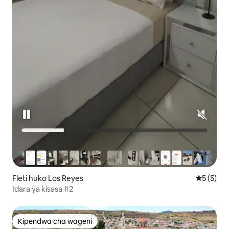
Fleti huko Los Reyes
Ukadiriaji
5 (5)
Idara ya kisasa #2
Kipendwa cha wageni
Kipendwa cha wageni