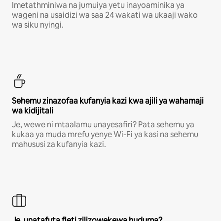
Imetathminiwa na jumuiya yetu inayoaminika ya
wageni na usaidizi wa saa 24 wakati wa ukaaji wako
wa siku nyingi.
Sehemu zinazofaa kufanyia kazi kwa ajili ya wahamaji
wa kidijitali
Je, wewe ni mtaalamu unayesafiri? Pata sehemu ya
kukaa ya muda mrefu yenye Wi-Fi ya kasi na sehemu
mahususi za kufanyia kazi.
Je, unatafuta fleti zilizowekewa huduma?