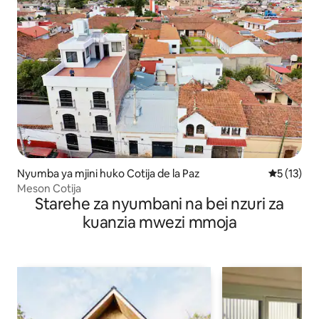
Nyumba ya mjini huko Cotija de la Paz
Ukadiriaji 
5 (13)
Meson Cotija
Starehe za nyumbani na bei nzuri za
kuanzia mwezi mmoja