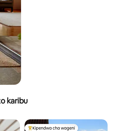
o karibu
Kipendwa cha wageni
Kipendwa maarufu cha wageni