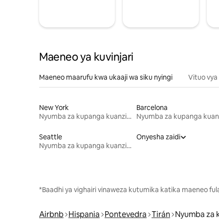
Maeneo ya kuvinjari
Maeneo maarufu kwa ukaaji wa siku nyingi
Vituo vya
New York
Barcelona
Nyumba za kupanga kuanzia mwezi mmoja
Seattle
Onyesha zaidi
Nyumba za kupanga kuanzia mwezi mmoja
*Baadhi ya vighairi vinaweza kutumika katika maeneo fu
Airbnb
Hispania
Pontevedra
Tirán
Nyumba za 