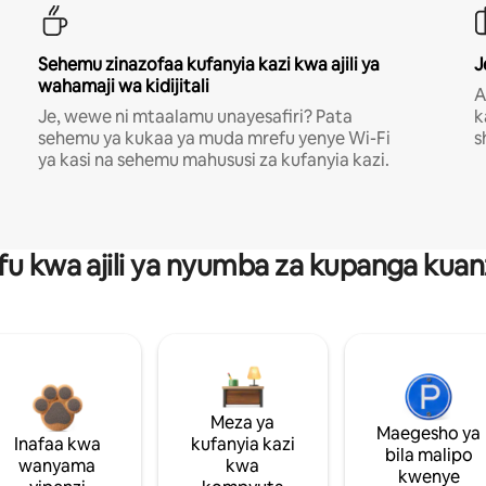
Sehemu zinazofaa kufanyia kazi kwa ajili ya
J
wahamaji wa kidijitali
A
Je, wewe ni mtaalamu unayesafiri? Pata
k
sehemu ya kukaa ya muda mrefu yenye Wi-Fi
s
ya kasi na sehemu mahususi za kufanyia kazi.
fu kwa ajili ya nyumba za kupanga ku
Meza ya
Maegesho ya
Inafaa kwa
kufanyia kazi
bila malipo
wanyama
kwa
kwenye