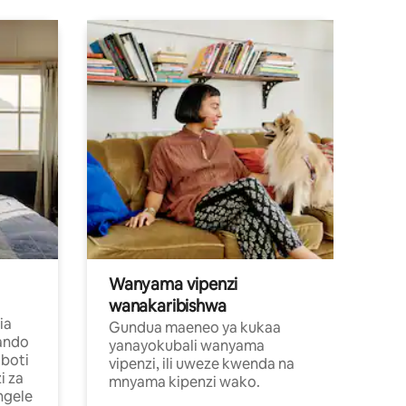
Wanyama vipenzi
wanakaribishwa
ia
Gundua maeneo ya kukaa
ando
yanayokubali wanyama
boti
vipenzi, ili uweze kwenda na
i za
mnyama kipenzi wako.
ngele