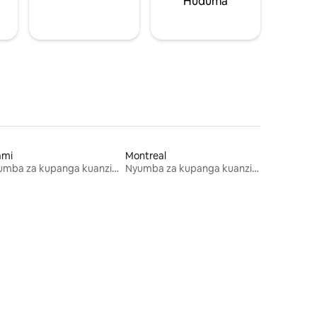
Huduma
ami
Montreal
Nyumba za kupanga kuanzia mwezi mmoja
Nyumba za kupanga kuanzia mwezi mmoja