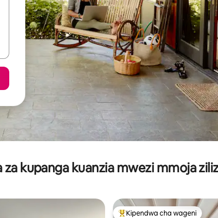
za kupanga kuanzia mwezi mmoja ziliz
Kipendwa cha wageni
Kipendwa maarufu cha wageni