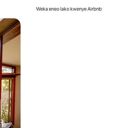
Weka eneo lako kwenye Airbnb
lezesha kidole kwenye ishara.