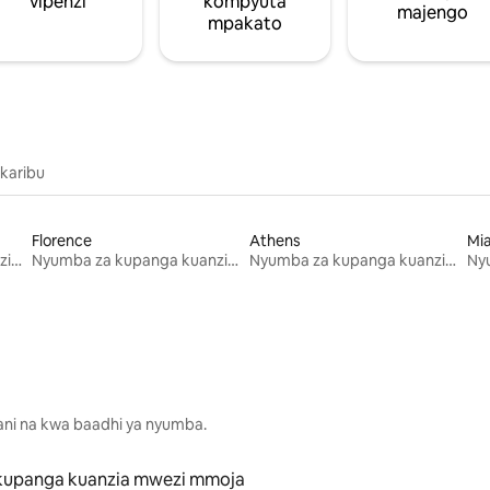
vipenzi
kompyuta
majengo
mpakato
 karibu
Florence
Athens
Mi
Nyumba za kupanga kuanzia mwezi mmoja
Nyumba za kupanga kuanzia mwezi mmoja
Nyumba za kupanga kuanzia mwezi mmoja
lani na kwa baadhi ya nyumba.
kupanga kuanzia mwezi mmoja