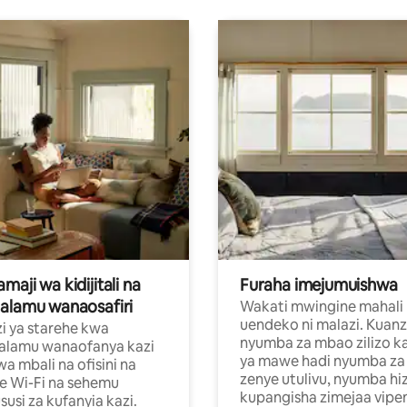
aji wa kidijitali na
Furaha imejumuishwa
alamu wanaosafiri
Wakati mwingine mahali
uendeko ni malazi. Kuanz
i ya starehe kwa
nyumba za mbao zilizo k
alamu wanaofanya kazi
ya mawe hadi nyumba za 
a mbali na ofisini na
zenye utulivu, nyumba hiz
e Wi-Fi na sehemu
kupangisha zimejaa vipe
usi za kufanyia kazi.