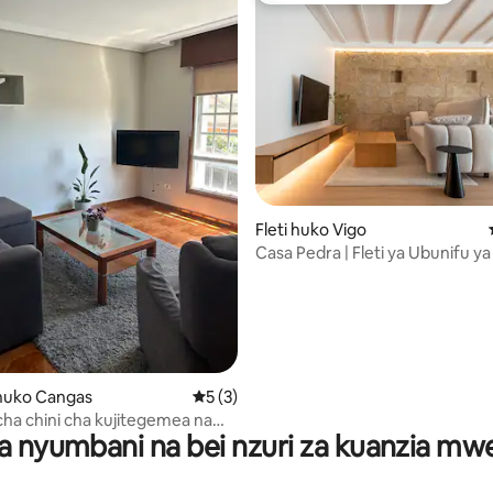
Fleti huko Vigo
Casa Pedra | Fleti ya Ubunifu ya
ni wa 5 kati ya 5, tathmini 6
uko Cangas
Ukadiriaji wa wastani wa 5 kati ya 5, tath
5 (3)
a chini cha kujitegemea na
a nyumbani na bei nzuri za kuanzia m
ia/ Inafaa kwa wanyama vipenzi
o