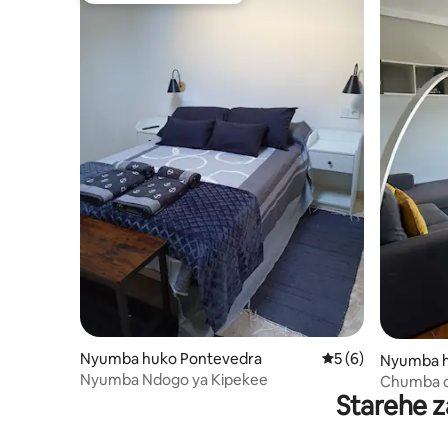
Nyumba huko Pontevedra
Ukadiriaji wa wasta
5 (6)
Nyumba h
Nyumba Ndogo ya Kipekee
Chumba ch
Starehe z
cha famil
na watot