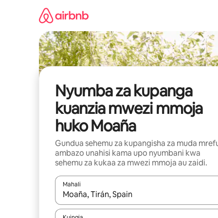
Ruka
kwenda
kwenye
maudhui
Nyumba za kupanga
kuanzia mwezi mmoja
huko Moaña
Gundua sehemu za kupangisha za muda mref
ambazo unahisi kama upo nyumbani kwa
sehemu za kukaa za mwezi mmoja au zaidi.
Mahali
Wakati matokeo yanapatikana, vinjari kwa kutumia
Kuingia