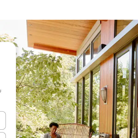
u
 vitufe vya vishale vya juu na chini au uchunguze kwa kugusa au kute