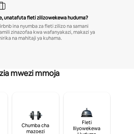
e, unatafuta fleti zilizowekewa huduma?
irbnb ina nyumba za fleti zilizo na samani
amili zinazofaa kwa wafanyakazi, makazi ya
hirika na mahitaji ya kuhama.
anzia mwezi mmoja
Fleti
Chumba cha
Iliyowekewa
mazoezi