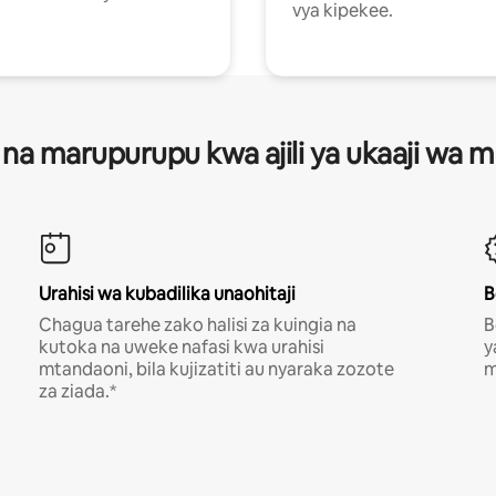
vya kipekee.
 na marupurupu kwa ajili ya ukaaji wa
Urahisi wa kubadilika unaohitaji
B
Chagua tarehe zako halisi za kuingia na
B
kutoka na uweke nafasi kwa urahisi
y
mtandaoni, bila kujizatiti au nyaraka zozote
m
za ziada.*