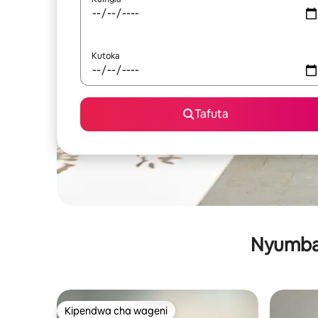
Kutoka
Tafuta
Nyumba 
Kipendwa cha wageni
Kipendwa cha wageni