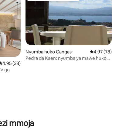
Nyumba huko Cangas
Ukadiriaji wa wastani w
4.97 (78)
Pedra da Kaen: nyumba ya mawe huko
Ukadiriaji wa wastani wa 4.95 kati ya 5, tathmini 38
4.95 (38)
Cangas-Vigo
 Vigo
mini 3
wezi mmoja