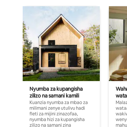
Nyumba za kupangisha
Waham
zilizo na samani kamili
wata
Kuanzia nyumba za mbao za
Malaz
milimani zenye utulivu hadi
wata
fleti za mijini zinazofaa,
wakiw
nyumba hizi za kupangisha
weny
zilizo na samani zina
mahus