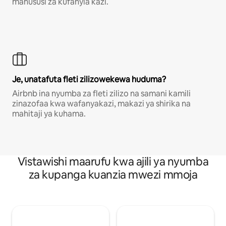
mahususi za kufanyia kazi.
Je, unatafuta fleti zilizowekewa huduma?
Airbnb ina nyumba za fleti zilizo na samani kamili
zinazofaa kwa wafanyakazi, makazi ya shirika na
mahitaji ya kuhama.
Vistawishi maarufu kwa ajili ya nyumba
za kupanga kuanzia mwezi mmoja