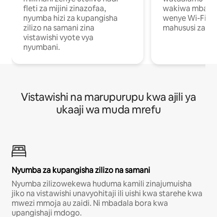
fleti za mijini zinazofaa,
wakiwa mbali na
nyumba hizi za kupangisha
wenye Wi-Fi n
zilizo na samani zina
mahususi za kuf
vistawishi vyote vya
nyumbani.
Vistawishi na marupurupu kwa ajili ya
ukaaji wa muda mrefu
Nyumba za kupangisha zilizo na samani
Nyumba zilizowekewa huduma kamili zinajumuisha
jiko na vistawishi unavyohitaji ili uishi kwa starehe kwa
mwezi mmoja au zaidi. Ni mbadala bora kwa
upangishaji mdogo.