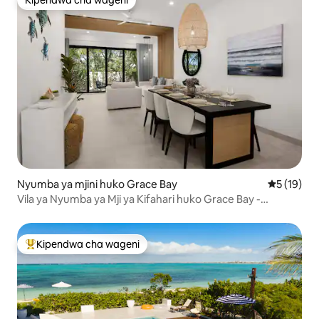
Kipendwa cha wageni
Kipendwa cha wageni
Nyumba ya mjini huko Grace Bay
Ukadiriaji 
5 (19)
Vila ya Nyumba ya Mji ya Kifahari huko Grace Bay -
Seascape #16
Kipendwa cha wageni
Kipendwa maarufu cha wageni