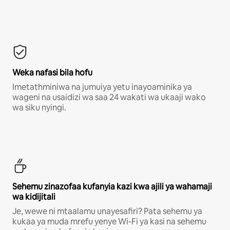
Weka nafasi bila hofu
Imetathminiwa na jumuiya yetu inayoaminika ya
wageni na usaidizi wa saa 24 wakati wa ukaaji wako
wa siku nyingi.
Sehemu zinazofaa kufanyia kazi kwa ajili ya wahamaji
wa kidijitali
Je, wewe ni mtaalamu unayesafiri? Pata sehemu ya
kukaa ya muda mrefu yenye Wi-Fi ya kasi na sehemu