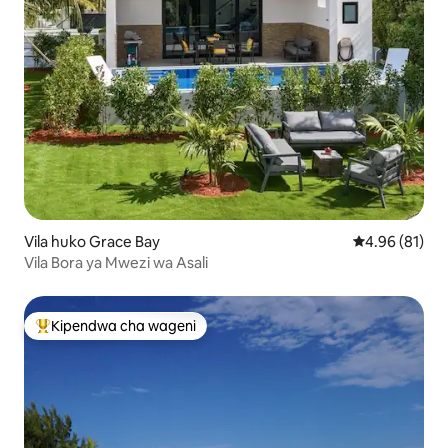
Vila huko Grace Bay
Ukadiriaji wa 
4.96 (81)
Vila Bora ya Mwezi wa Asali
Kipendwa cha wageni
Kipendwa maarufu cha wageni