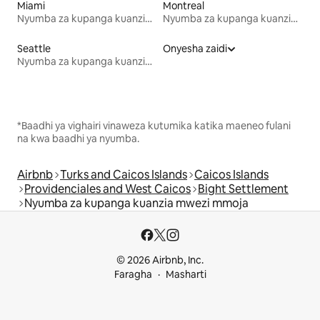
Miami
Montreal
Nyumba za kupanga kuanzia mwezi mmoja
Nyumba za kupanga kuanzia mwezi mmoja
Seattle
Onyesha zaidi
Nyumba za kupanga kuanzia mwezi mmoja
*Baadhi ya vighairi vinaweza kutumika katika maeneo fulani
na kwa baadhi ya nyumba.
Airbnb
Turks and Caicos Islands
Caicos Islands
Providenciales and West Caicos
Bight Settlement
Nyumba za kupanga kuanzia mwezi mmoja
© 2026 Airbnb, Inc.
Faragha
Masharti