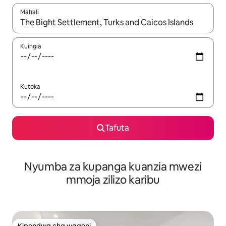
Mahali
Wakati matokeo yanapatikana, vinjari kwa kutumia vitufe vya v
Kuingia
Kutoka
Tafuta
Nyumba za kupanga kuanzia mwezi
mmoja zilizo karibu