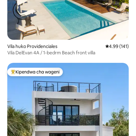
Vila huko Providenciales
Ukadiriaji wa w
4.99 (141)
Vila DelEvan 4A / 1-bedrm Beach front villa
Kipendwa cha wageni
Kipendwa maarufu cha wageni