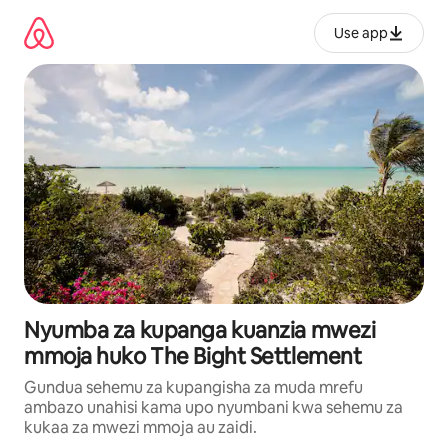
Ruka
kwenda
Use app
kwenye
maudhui
Nyumba za kupanga kuanzia mwezi
mmoja huko The Bight Settlement
Gundua sehemu za kupangisha za muda mrefu
ambazo unahisi kama upo nyumbani kwa sehemu za
kukaa za mwezi mmoja au zaidi.