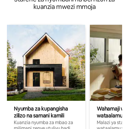
kuanzia mwezi mmoja
Nyumba za kupangisha
Wahamaji wa ki
zilizo na samani kamili
wataalamu wa
Kuanzia nyumba za mbao za
Malazi ya star
milimani zenye utulivu hadi
wataalamu wan