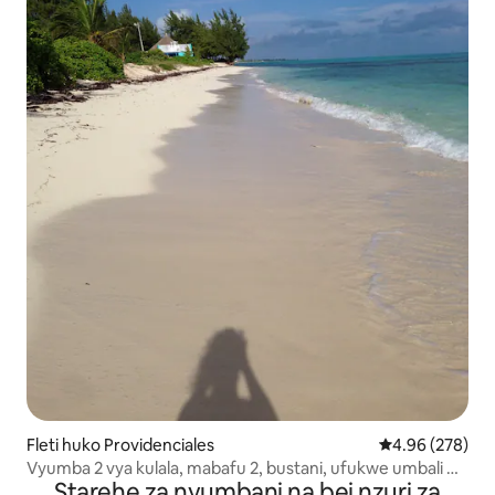
Fleti huko Providenciales
Ukadiriaji wa w
4.96 (278)
Vyumba 2 vya kulala, mabafu 2, bustani, ufukwe umbali wa
Starehe za nyumbani na bei nzuri za
dakika 2 kwa miguu