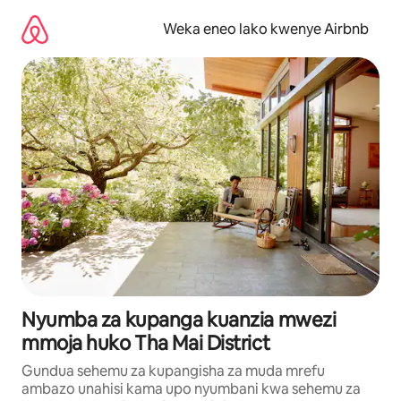
Ruka
kwenda
Weka eneo lako kwenye Airbnb
kwenye
maudhui
Nyumba za kupanga kuanzia mwezi
mmoja huko Tha Mai District
Gundua sehemu za kupangisha za muda mrefu
ambazo unahisi kama upo nyumbani kwa sehemu za