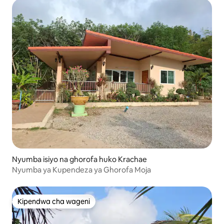
Nyumba isiyo na ghorofa huko Krachae
Nyumba ya Kupendeza ya Ghorofa Moja
Kipendwa cha wageni
Kipendwa cha wageni