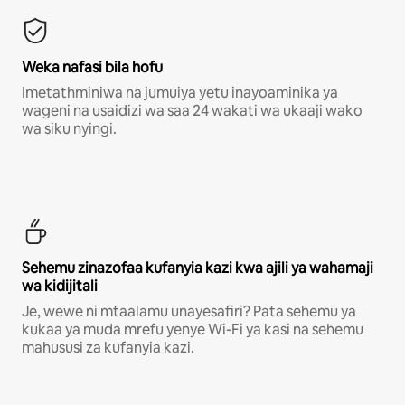
Weka nafasi bila hofu
Imetathminiwa na jumuiya yetu inayoaminika ya
wageni na usaidizi wa saa 24 wakati wa ukaaji wako
wa siku nyingi.
Sehemu zinazofaa kufanyia kazi kwa ajili ya wahamaji
wa kidijitali
Je, wewe ni mtaalamu unayesafiri? Pata sehemu ya
kukaa ya muda mrefu yenye Wi-Fi ya kasi na sehemu
mahususi za kufanyia kazi.