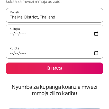
kukaa za mwezi mmoja au zaidi.
Mahali
Wakati matokeo yanapatikana, vinjari kwa kutumia vitufe vya v
Kuingia
Kutoka
Tafuta
Nyumba za kupanga kuanzia mwezi
mmoja zilizo karibu