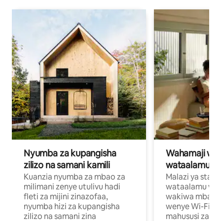
Nyumba za kupangisha
Wahamaji wa ki
zilizo na samani kamili
wataalamu wa
Kuanzia nyumba za mbao za
Malazi ya star
milimani zenye utulivu hadi
wataalamu wan
fleti za mijini zinazofaa,
wakiwa mbali na
nyumba hizi za kupangisha
wenye Wi-Fi n
zilizo na samani zina
mahususi za kuf