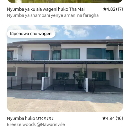
Nyumba ya kulala wageni huko Tha Mai
Ukadiriaji wa 
4.82 (17)
Nyumba ya shambani yenye amani na faragha
Kipendwa cha wageni
Kipendwa cha wageni
Nyumba huko บางกะจะ
Ukadiriaji wa 
4.94 (16)
Breeze woods @Nawarinville