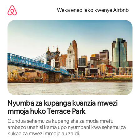
Ruka
kwenda
Weka eneo lako kwenye Airbnb
kwenye
maudhui
Nyumba za kupanga kuanzia mwezi
mmoja huko Terrace Park
Gundua sehemu za kupangisha za muda mrefu
ambazo unahisi kama upo nyumbani kwa sehemu za
kukaa za mwezi mmoja au zaidi.