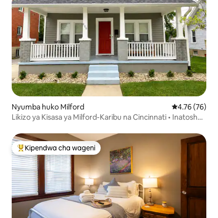
Nyumba huko Milford
Ukadiriaji wa 
4.76 (76)
Likizo ya Kisasa ya Milford-Karibu na Cincinnati • Inatosha
watu 6
Kipendwa cha wageni
Kipendwa maarufu cha wageni