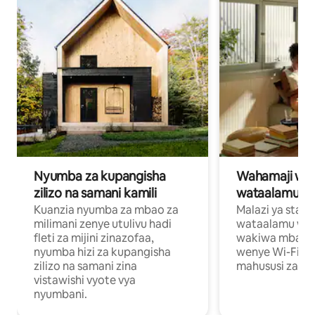
Nyumba za kupangisha
Wahamaji wa ki
zilizo na samani kamili
wataalamu wa
Kuanzia nyumba za mbao za
Malazi ya star
milimani zenye utulivu hadi
wataalamu wan
fleti za mijini zinazofaa,
wakiwa mbali na
nyumba hizi za kupangisha
wenye Wi-Fi n
zilizo na samani zina
mahususi za kuf
vistawishi vyote vya
nyumbani.