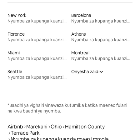
New York
Barcelona
Nyumba za kupanga kuanzia mwezi mmoja
Nyumba za kupanga kuanzia mwezi mmoja
Florence
Athens
Nyumba za kupanga kuanzia mwezi mmoja
Nyumba za kupanga kuanzia mwezi mmoja
Miami
Montreal
Nyumba za kupanga kuanzia mwezi mmoja
Nyumba za kupanga kuanzia mwezi mmoja
Seattle
Onyesha zaidi
Nyumba za kupanga kuanzia mwezi mmoja
*Baadhi ya vighairi vinaweza kutumika katika maeneo fulani
na kwa baadhi ya nyumba.
Airbnb
Marekani
Ohio
Hamilton County
Terrace Park
Nyumba za kupanga kuanzia mwezi mmoja