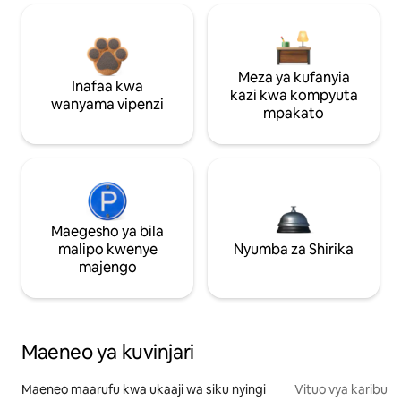
Meza ya kufanyia
Inafaa kwa
kazi kwa kompyuta
wanyama vipenzi
mpakato
Maegesho ya bila
malipo kwenye
Nyumba za Shirika
majengo
Maeneo ya kuvinjari
Maeneo maarufu kwa ukaaji wa siku nyingi
Vituo vya karibu