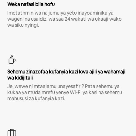
Weka nafasi bila hofu
Imetathminiwa na jumuiya yetu inayoaminika ya
wageni na usaidizi wa saa 24 wakati wa ukaaji wako
wa siku nyingi.
Sehemu zinazofaa kufanyia kazi kwa ajili ya wahamaji
wa kidijitali
Je, wewe ni mtaalamu unayesafiri? Pata sehemu ya
kukaa ya muda mrefu yenye Wi-Fi ya kasi na sehemu
mahususi za kufanyia kazi.