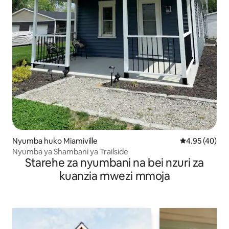
Nyumba huko Miamiville
Ukadiriaji wa 
4.95 (40)
Nyumba ya Shambani ya Trailside
Starehe za nyumbani na bei nzuri za
kuanzia mwezi mmoja