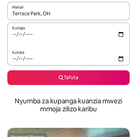
Mahali
Wakati matokeo yanapatikana, vinjari kwa kutumia vitufe vya v
Kuingia
Kutoka
Tafuta
Nyumba za kupanga kuanzia mwezi
mmoja zilizo karibu