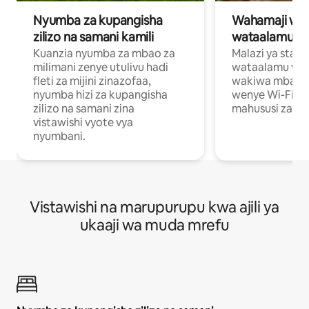
Nyumba za kupangisha
Wahamaji wa ki
zilizo na samani kamili
wataalamu wa
Kuanzia nyumba za mbao za
Malazi ya star
milimani zenye utulivu hadi
wataalamu wan
fleti za mijini zinazofaa,
wakiwa mbali na
nyumba hizi za kupangisha
wenye Wi-Fi n
zilizo na samani zina
mahususi za kuf
vistawishi vyote vya
nyumbani.
Vistawishi na marupurupu kwa ajili ya
ukaaji wa muda mrefu