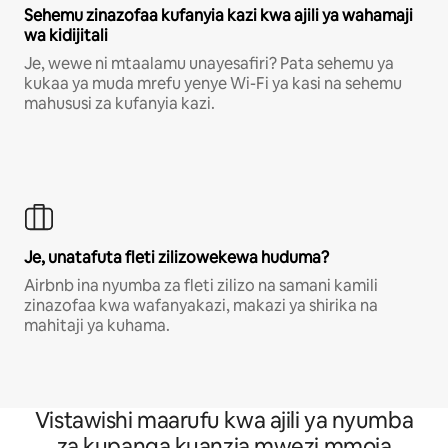
Sehemu zinazofaa kufanyia kazi kwa ajili ya wahamaji
wa kidijitali
Je, wewe ni mtaalamu unayesafiri? Pata sehemu ya
kukaa ya muda mrefu yenye Wi-Fi ya kasi na sehemu
mahususi za kufanyia kazi.
Je, unatafuta fleti zilizowekewa huduma?
Airbnb ina nyumba za fleti zilizo na samani kamili
zinazofaa kwa wafanyakazi, makazi ya shirika na
mahitaji ya kuhama.
Vistawishi maarufu kwa ajili ya nyumba
za kupanga kuanzia mwezi mmoja