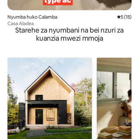
Nyumba huko Calamba
Ukadiriaji 
5 (15)
Casa Aladea
Starehe za nyumbani na bei nzuri za
kuanzia mwezi mmoja