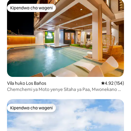
Kipendwa cha wageni
Kipendwa cha wageni
Vila huko Los Baños
Ukadiriaji wa w
4.92 (154)
Chemchemi ya Moto yenye Sitaha ya Paa, Mwonekano wa
Mlima (watu 30)
Kipendwa cha wageni
Kipendwa cha wageni