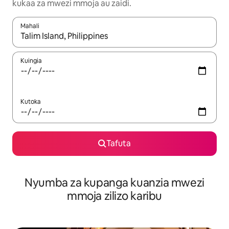
kukaa za mwezi mmoja au zaidi.
Mahali
Wakati matokeo yanapatikana, vinjari kwa kutumia vitufe vya v
Kuingia
Kutoka
Tafuta
Nyumba za kupanga kuanzia mwezi
mmoja zilizo karibu