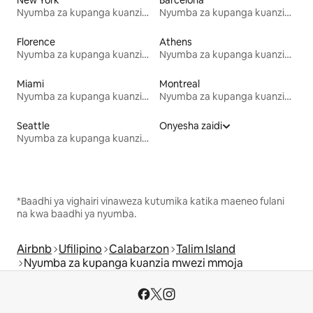
Nyumba za kupanga kuanzia mwezi mmoja
Nyumba za kupanga kuanzia mwezi mmoja
Florence
Athens
Nyumba za kupanga kuanzia mwezi mmoja
Nyumba za kupanga kuanzia mwezi mmoja
Miami
Montreal
Nyumba za kupanga kuanzia mwezi mmoja
Nyumba za kupanga kuanzia mwezi mmoja
Seattle
Onyesha zaidi
Nyumba za kupanga kuanzia mwezi mmoja
*Baadhi ya vighairi vinaweza kutumika katika maeneo fulani
na kwa baadhi ya nyumba.
Airbnb
Ufilipino
Calabarzon
Talim Island
Nyumba za kupanga kuanzia mwezi mmoja