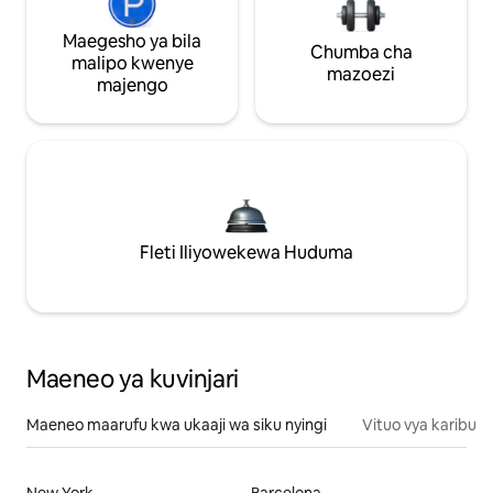
Maegesho ya bila
Chumba cha
malipo kwenye
mazoezi
majengo
Fleti Iliyowekewa Huduma
Maeneo ya kuvinjari
Maeneo maarufu kwa ukaaji wa siku nyingi
Vituo vya karibu
New York
Barcelona