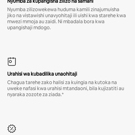
Nyumba za kupangisha zilizo na samani
Nyumba zilizowekewa huduma kamili zinajumuisha
jiko na vistawishi unavyohitaji ili uishi kwa starehe kwa
mwezi mmoja au zaidi. Ni mbadala bora kwa
upangishaji mdogo.
Urahisi wa kubadilika unaohitaji
Chagua tarehe zako halisi za kuingia na kutoka na
uweke nafasi kwa urahisi mtandaoni, bila kujizatiti au
nyaraka zozote za ziada.*