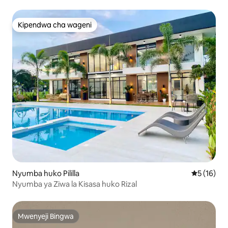
ya kiberiti
Kipendwa cha wageni
Kipendwa cha wageni
Nyumba huko Pililla
Ukadiriaji 
5 (16)
Nyumba ya Ziwa la Kisasa huko Rizal
Mwenyeji Bingwa
Mwenyeji Bingwa