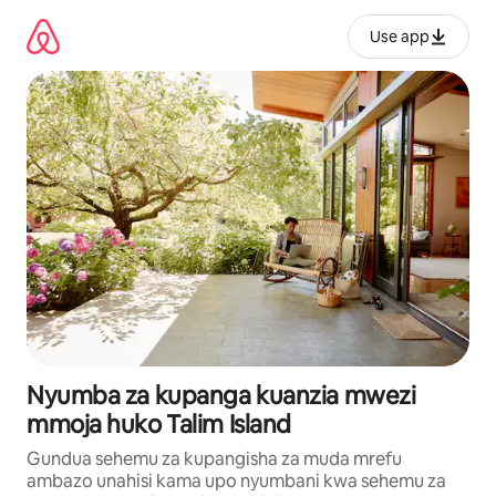
Ruka
kwenda
Use app
kwenye
maudhui
Nyumba za kupanga kuanzia mwezi
mmoja huko Talim Island
Gundua sehemu za kupangisha za muda mrefu
ambazo unahisi kama upo nyumbani kwa sehemu za