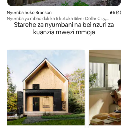
Nyumba huko Branson
Ukadiriaji
5 (4)
Nyumba ya mbao dakika 6 kutoka Silver Dollar City,
Starehe za nyumbani na bei nzuri za
inatosha watu 6
kuanzia mwezi mmoja