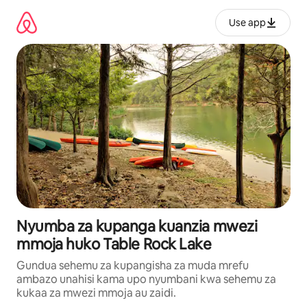
Ruka
kwenda
Use app
kwenye
maudhui
Nyumba za kupanga kuanzia mwezi
mmoja huko Table Rock Lake
Gundua sehemu za kupangisha za muda mrefu
ambazo unahisi kama upo nyumbani kwa sehemu za
kukaa za mwezi mmoja au zaidi.