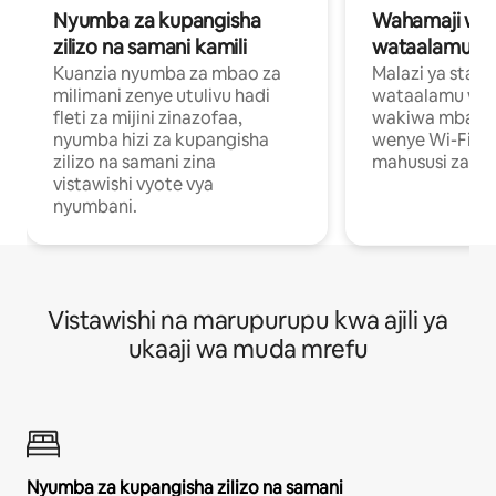
Nyumba za kupangisha
Wahamaji wa ki
zilizo na samani kamili
wataalamu wa
Kuanzia nyumba za mbao za
Malazi ya star
milimani zenye utulivu hadi
wataalamu wan
fleti za mijini zinazofaa,
wakiwa mbali na
nyumba hizi za kupangisha
wenye Wi-Fi n
zilizo na samani zina
mahususi za kuf
vistawishi vyote vya
nyumbani.
Vistawishi na marupurupu kwa ajili ya
ukaaji wa muda mrefu
Nyumba za kupangisha zilizo na samani