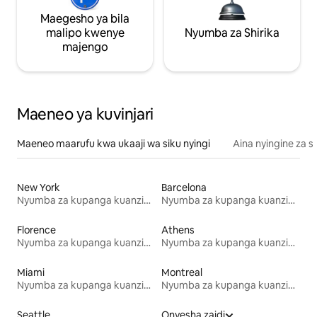
Maegesho ya bila
malipo kwenye
Nyumba za Shirika
majengo
Maeneo ya kuvinjari
Maeneo maarufu kwa ukaaji wa siku nyingi
Aina nyingine za 
New York
Barcelona
Nyumba za kupanga kuanzia mwezi mmoja
Nyumba za kupanga kuanzia mwezi mmoja
Florence
Athens
Nyumba za kupanga kuanzia mwezi mmoja
Nyumba za kupanga kuanzia mwezi mmoja
Miami
Montreal
Nyumba za kupanga kuanzia mwezi mmoja
Nyumba za kupanga kuanzia mwezi mmoja
Seattle
Onyesha zaidi