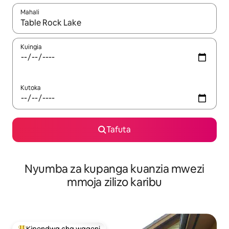
Mahali
Wakati matokeo yanapatikana, vinjari kwa kutumia vitufe vya v
Kuingia
Kutoka
Tafuta
Nyumba za kupanga kuanzia mwezi
mmoja zilizo karibu