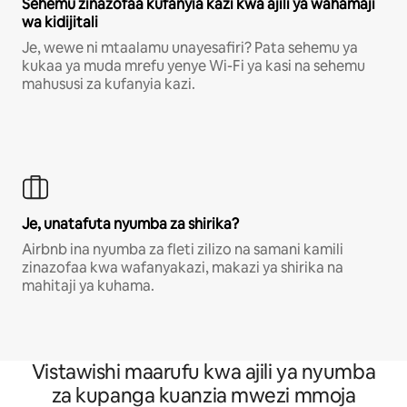
Sehemu zinazofaa kufanyia kazi kwa ajili ya wahamaji
wa kidijitali
Je, wewe ni mtaalamu unayesafiri? Pata sehemu ya
kukaa ya muda mrefu yenye Wi-Fi ya kasi na sehemu
mahususi za kufanyia kazi.
Je, unatafuta nyumba za shirika?
Airbnb ina nyumba za fleti zilizo na samani kamili
zinazofaa kwa wafanyakazi, makazi ya shirika na
mahitaji ya kuhama.
Vistawishi maarufu kwa ajili ya nyumba
za kupanga kuanzia mwezi mmoja