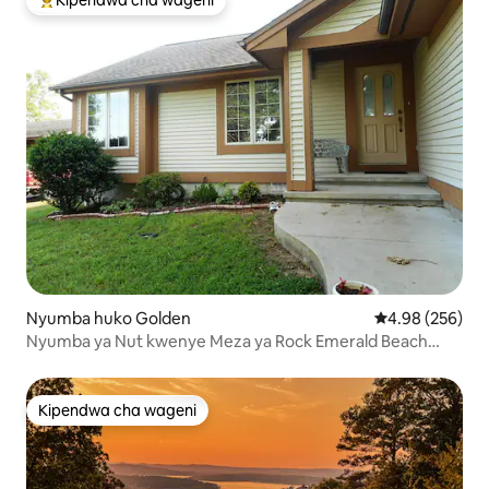
Kipendwa cha wageni
Kipendwa maarufu cha wageni
Nyumba huko Golden
Ukadiriaji wa w
4.98 (256)
Nyumba ya Nut kwenye Meza ya Rock Emerald Beach
Lakeview
Kipendwa cha wageni
Kipendwa cha wageni