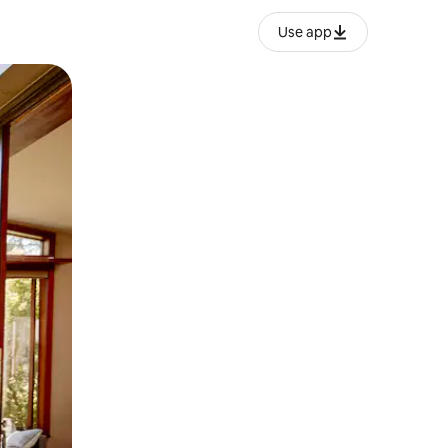
Use app
lezesha kidole kwenye ishara.