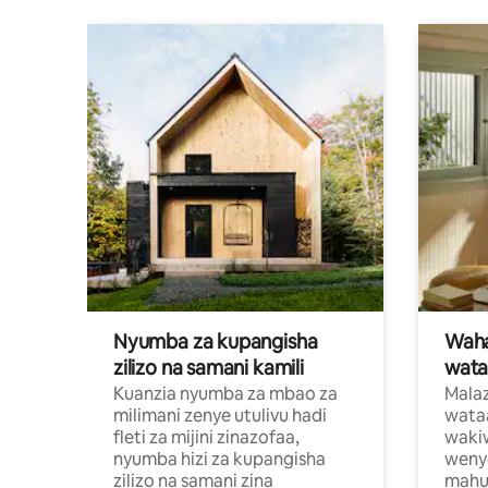
Nyumba za kupangisha
Waham
zilizo na samani kamili
wata
Kuanzia nyumba za mbao za
Malaz
milimani zenye utulivu hadi
wata
fleti za mijini zinazofaa,
wakiw
nyumba hizi za kupangisha
weny
zilizo na samani zina
mahus