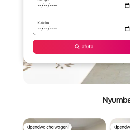
Kutoka
Tafuta
Nyumba 
Kipendwa cha wageni
Kipendw
Kipendwa cha wageni
Kipendw