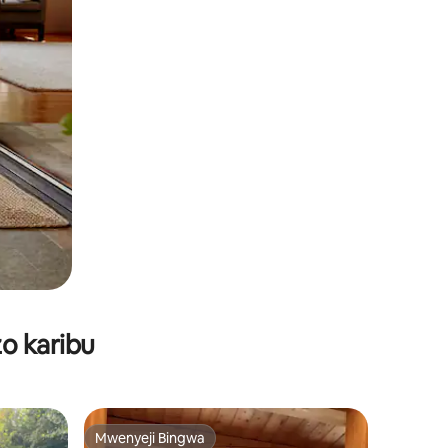
o karibu
Mwenyeji Bingwa
Mwenyeji Bingwa