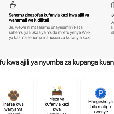
Sehemu zinazofaa kufanyia kazi kwa ajili ya
J
wahamaji wa kidijitali
A
Je, wewe ni mtaalamu unayesafiri? Pata
k
sehemu ya kukaa ya muda mrefu yenye Wi-Fi
s
ya kasi na sehemu mahususi za kufanyia kazi.
fu kwa ajili ya nyumba za kupanga ku
Meza ya
Maegesho ya
Inafaa kwa
kufanyia kazi
bila malipo
wanyama
kwa
kwenye