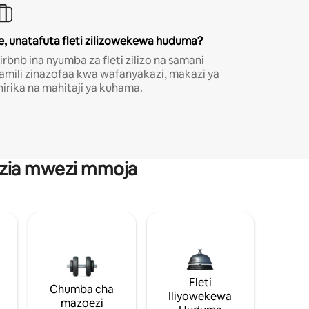
e, unatafuta fleti zilizowekewa huduma?
irbnb ina nyumba za fleti zilizo na samani
amili zinazofaa kwa wafanyakazi, makazi ya
hirika na mahitaji ya kuhama.
anzia mwezi mmoja
Fleti
Chumba cha
Iliyowekewa
mazoezi