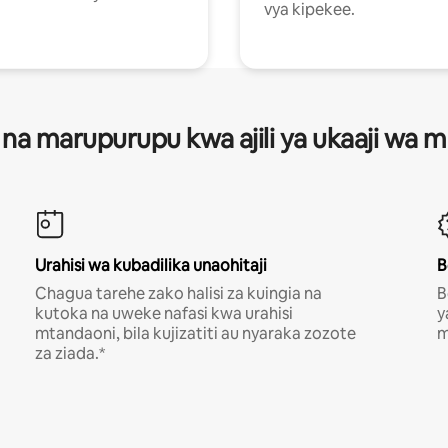
vya kipekee.
 na marupurupu kwa ajili ya ukaaji wa
Urahisi wa kubadilika unaohitaji
B
Chagua tarehe zako halisi za kuingia na
B
kutoka na uweke nafasi kwa urahisi
y
mtandaoni, bila kujizatiti au nyaraka zozote
m
za ziada.*