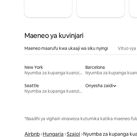
Maeneo ya kuvinjari
Maeneo maarufu kwa ukaaji wa siku nyingi
Vituo vya
New York
Barcelona
Nyumba za kupanga kuanzia mwezi mmoja
Seattle
Onyesha zaidi
Nyumba za kupanga kuanzia mwezi mmoja
*Baadhi ya vighairi vinaweza kutumika katika maeneo fu
Airbnb
Hungaria
Szajol
Nyumba za kupanga ku