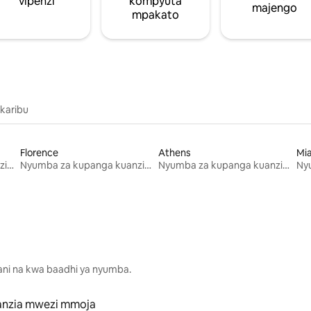
vipenzi
kompyuta
majengo
mpakato
 karibu
Florence
Athens
Mi
Nyumba za kupanga kuanzia mwezi mmoja
Nyumba za kupanga kuanzia mwezi mmoja
Nyumba za kupanga kuanzia mwezi mmoja
lani na kwa baadhi ya nyumba.
anzia mwezi mmoja