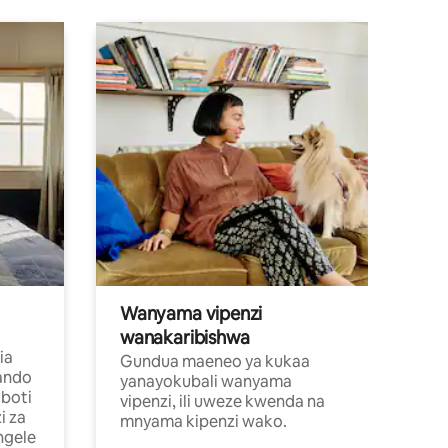
Wanyama vipenzi
wanakaribishwa
ia
Gundua maeneo ya kukaa
ando
yanayokubali wanyama
boti
vipenzi, ili uweze kwenda na
i za
mnyama kipenzi wako.
ngele