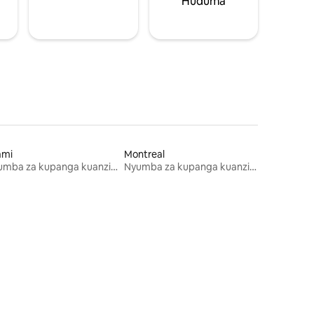
Huduma
ami
Montreal
Nyumba za kupanga kuanzia mwezi mmoja
Nyumba za kupanga kuanzia mwezi mmoja