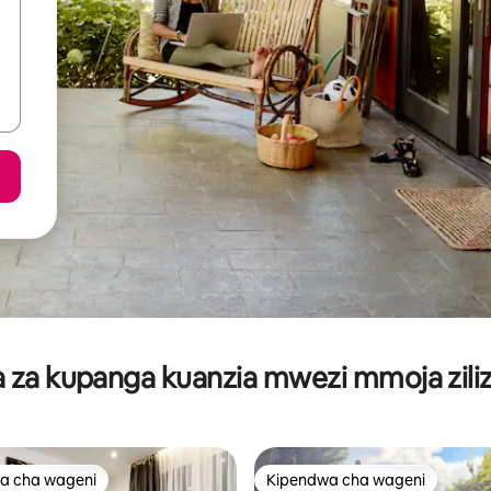
za kupanga kuanzia mwezi mmoja ziliz
a cha wageni
Kipendwa cha wageni
a cha wageni
Kipendwa cha wageni