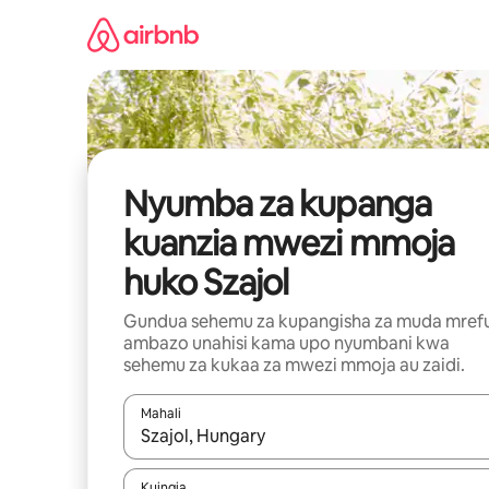
Ruka
kwenda
kwenye
maudhui
Nyumba za kupanga
kuanzia mwezi mmoja
huko Szajol
Gundua sehemu za kupangisha za muda mref
ambazo unahisi kama upo nyumbani kwa
sehemu za kukaa za mwezi mmoja au zaidi.
Mahali
Wakati matokeo yanapatikana, vinjari kwa kutumia
Kuingia