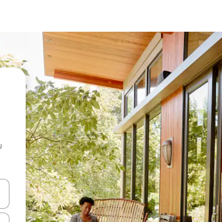
u
 vitufe vya vishale vya juu na chini au uchunguze kwa kugusa au kute