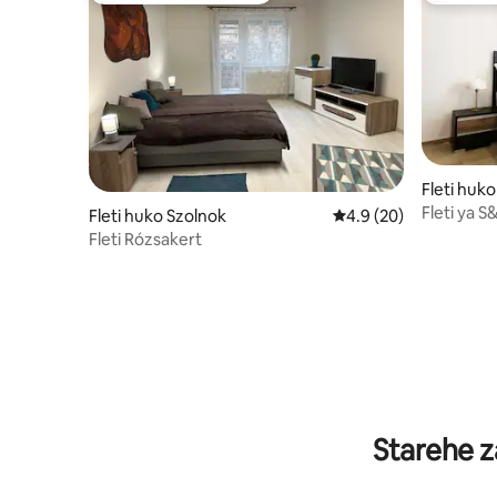
Fleti huk
Fleti ya 
Fleti huko Szolnok
Ukadiriaji wa wastani 
4.9 (20)
Fleti Rózsakert
Starehe z