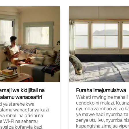
aji wa kidijitali na
Furaha imejumuishwa
alamu wanaosafiri
Wakati mwingine mahali
uendeko ni malazi. Kuanz
i ya starehe kwa
nyumba za mbao zilizo k
alamu wanaofanya kazi
ya mawe hadi nyumba za 
a mbali na ofisini na
zenye utulivu, nyumba hiz
e Wi-Fi na sehemu
kupangisha zimejaa vipe
usi za kufanyia kazi.