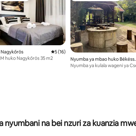
o Nagykőrös
Ukadiriaji wa wastani wa 5 kati ya 5, tathm
5 (16)
S&M huko Nagykőrös 35 m2
wa 4.9 kati ya 5, tathmini 20
Nyumba ya mbao huko Békéss
ntandrás
Nyumba ya kulala wageni ya C
a nyumbani na bei nzuri za kuanzia m