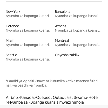
New York
Barcelona
Nyumba za kupanga kuanzia mwezi mmoja
Nyumba za kupanga kuanzia mwezi mmoja
Florence
Athens
Nyumba za kupanga kuanzia mwezi mmoja
Nyumba za kupanga kuanzia mwezi mmoja
Miami
Montreal
Nyumba za kupanga kuanzia mwezi mmoja
Nyumba za kupanga kuanzia mwezi mmoja
Seattle
Onyesha zaidi
Nyumba za kupanga kuanzia mwezi mmoja
*Baadhi ya vighairi vinaweza kutumika katika maeneo fulani
na kwa baadhi ya nyumba.
Airbnb
Kanada
Quebec
Outaouais
Swamp-Hôtel
Nyumba za kupanga kuanzia mwezi mmoja