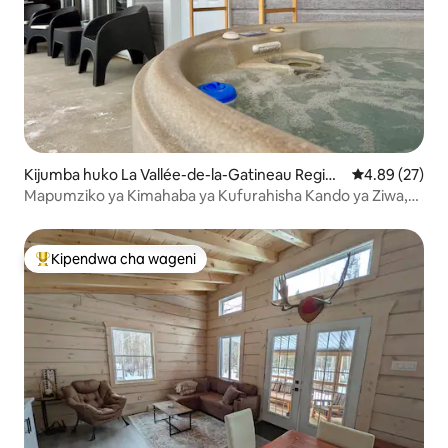
Kijumba huko La Vallée-de-la-Gatineau Region
Ukadiriaji wa 
4.89 (27)
al County Municipality
Mapumziko ya Kimahaba ya Kufurahisha Kando ya Ziwa,
Beseni la Maji Moto na Sauna
Kipendwa cha wageni
Kipendwa maarufu cha wageni