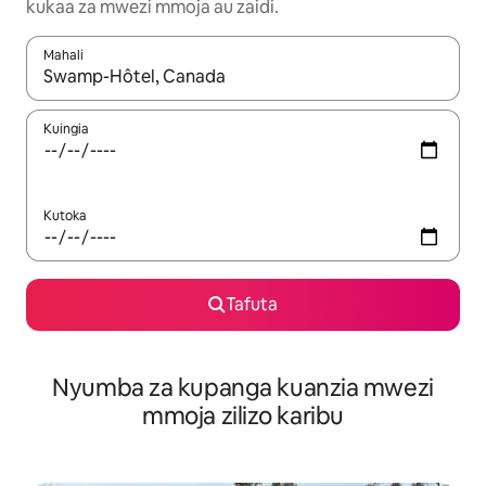
kukaa za mwezi mmoja au zaidi.
Mahali
Wakati matokeo yanapatikana, vinjari kwa kutumia vitufe vya v
Kuingia
Kutoka
Tafuta
Nyumba za kupanga kuanzia mwezi
mmoja zilizo karibu