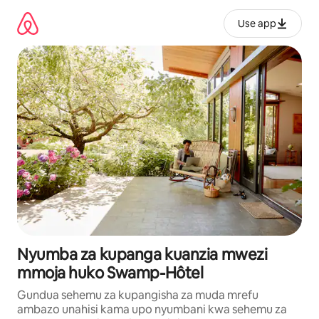
Ruka
kwenda
Use app
kwenye
maudhui
Nyumba za kupanga kuanzia mwezi
mmoja huko Swamp-Hôtel
Gundua sehemu za kupangisha za muda mrefu
ambazo unahisi kama upo nyumbani kwa sehemu za