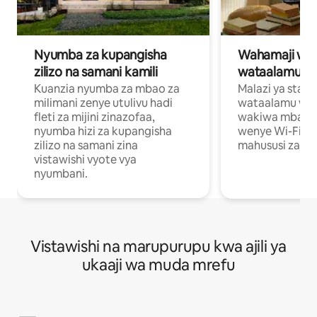
Nyumba za kupangisha
Wahamaji wa ki
zilizo na samani kamili
wataalamu wa
Kuanzia nyumba za mbao za
Malazi ya star
milimani zenye utulivu hadi
wataalamu wan
fleti za mijini zinazofaa,
wakiwa mbali na
nyumba hizi za kupangisha
wenye Wi-Fi n
zilizo na samani zina
mahususi za kuf
vistawishi vyote vya
nyumbani.
Vistawishi na marupurupu kwa ajili ya
ukaaji wa muda mrefu