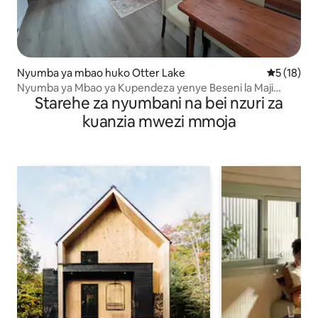
Nyumba ya mbao huko Otter Lake
Ukadiriaji 
5 (18)
Nyumba ya Mbao ya Kupendeza yenye Beseni la Maji
Starehe za nyumbani na bei nzuri za
Moto na kayaki | Karibu na Ottawa
kuanzia mwezi mmoja