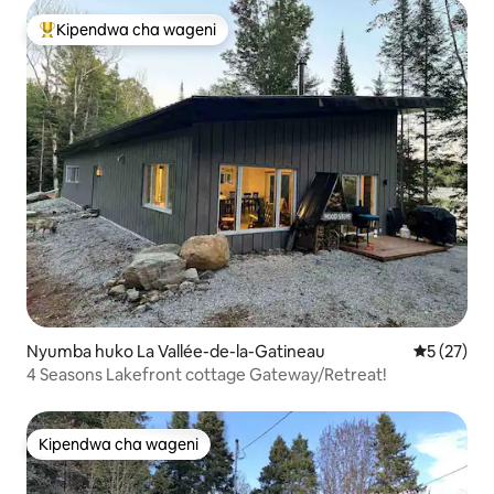
Kipendwa cha wageni
Kipendwa maarufu cha wageni
Nyumba huko La Vallée-de-la-Gatineau
Ukadiriaji 
5 (27)
4 Seasons Lakefront cottage Gateway/Retreat!
Kipendwa cha wageni
Kipendwa cha wageni