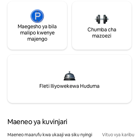
Maegesho ya bila
Chumba cha
malipo kwenye
mazoezi
majengo
Fleti Iliyowekewa Huduma
Maeneo ya kuvinjari
Maeneo maarufu kwa ukaaji wa siku nyingi
Vituo vya karibu