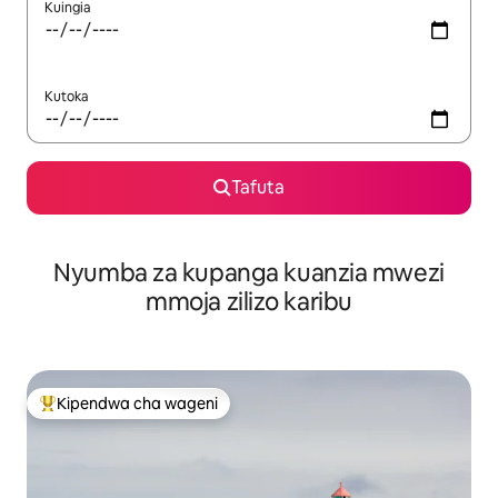
Kuingia
Kutoka
Tafuta
Nyumba za kupanga kuanzia mwezi
mmoja zilizo karibu
Kipendwa cha wageni
Kipendwa maarufu cha wageni