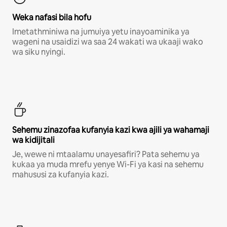
Weka nafasi bila hofu
Imetathminiwa na jumuiya yetu inayoaminika ya
wageni na usaidizi wa saa 24 wakati wa ukaaji wako
wa siku nyingi.
Sehemu zinazofaa kufanyia kazi kwa ajili ya wahamaji
wa kidijitali
Je, wewe ni mtaalamu unayesafiri? Pata sehemu ya
kukaa ya muda mrefu yenye Wi-Fi ya kasi na sehemu
mahususi za kufanyia kazi.