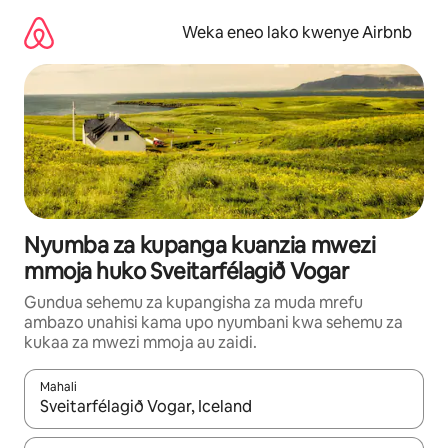
Ruka
kwenda
Weka eneo lako kwenye Airbnb
kwenye
maudhui
Nyumba za kupanga kuanzia mwezi
mmoja huko Sveitarfélagið Vogar
Gundua sehemu za kupangisha za muda mrefu
ambazo unahisi kama upo nyumbani kwa sehemu za
kukaa za mwezi mmoja au zaidi.
Mahali
Wakati matokeo yanapatikana, vinjari kwa kutumia vitufe vya v