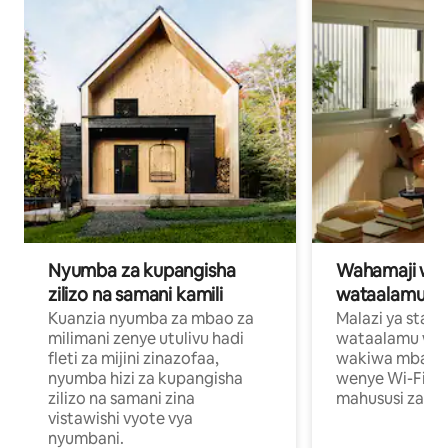
Nyumba za kupangisha
Wahamaji wa ki
zilizo na samani kamili
wataalamu wa
Kuanzia nyumba za mbao za
Malazi ya star
milimani zenye utulivu hadi
wataalamu wan
fleti za mijini zinazofaa,
wakiwa mbali na
nyumba hizi za kupangisha
wenye Wi-Fi n
zilizo na samani zina
mahususi za kuf
vistawishi vyote vya
nyumbani.