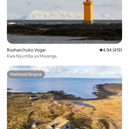
Roshani huko Vogar
Ukadiriaji wa w
4.94 (419)
Kwa Nyumba ya Mwanga.
Mwenyeji Bingwa
Mwenyeji Bingwa