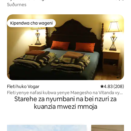
Suðurnes
Kipendwa cha wageni
Kipendwa cha wageni
Fleti huko Vogar
Ukadiriaji wa w
4.83 (208)
Fleti yenye nafasi kubwa yenye Maegesho na Vitanda vya
Starehe za nyumbani na bei nzuri za
King
kuanzia mwezi mmoja