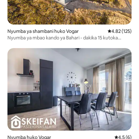
Nyumba ya shambani huko Vogar
Ukadiriaji wa w
4.82 (125)
Nyumba ya mbao kando ya Bahari - dakika 15 kutoka
Reykjavík
Nyumba huko Vogar
Ukadiriaji w
4.5 (6)