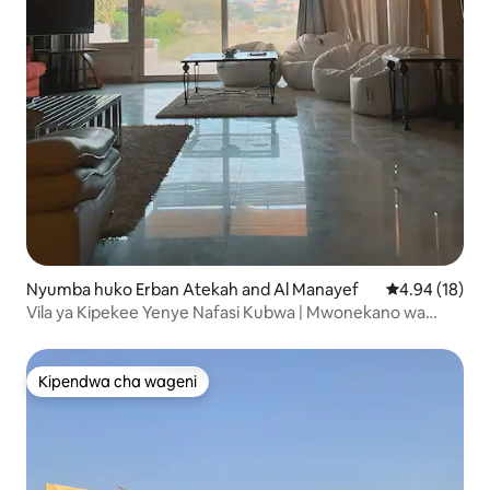
Nyumba huko Erban Atekah and Al Manayef
Ukadiriaji wa 
4.94 (18)
Vila ya Kipekee Yenye Nafasi Kubwa | Mwonekano wa
Kupendeza huko AinBay
Kipendwa cha wageni
Kipendwa cha wageni