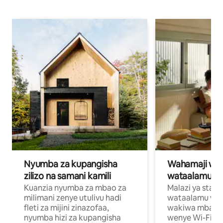
Nyumba za kupangisha
Wahamaji wa ki
zilizo na samani kamili
wataalamu wa
Kuanzia nyumba za mbao za
Malazi ya star
milimani zenye utulivu hadi
wataalamu wan
fleti za mijini zinazofaa,
wakiwa mbali na
nyumba hizi za kupangisha
wenye Wi-Fi n