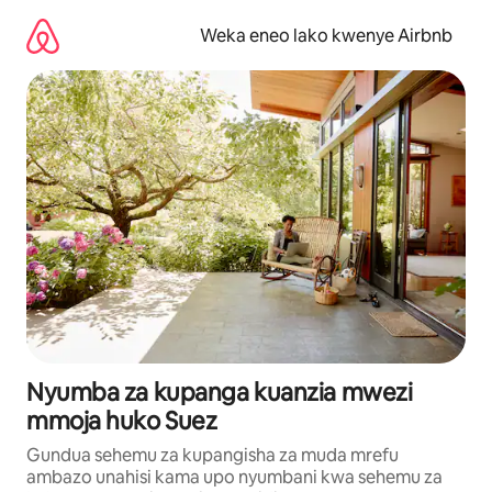
Ruka
kwenda
Weka eneo lako kwenye Airbnb
kwenye
maudhui
Nyumba za kupanga kuanzia mwezi
mmoja huko Suez
Gundua sehemu za kupangisha za muda mrefu
ambazo unahisi kama upo nyumbani kwa sehemu za