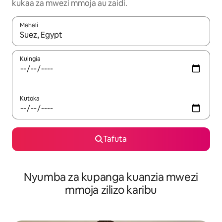
kukaa za mwezi mmoja au zaidi.
Mahali
Wakati matokeo yanapatikana, vinjari kwa kutumia vitufe vya v
Kuingia
Kutoka
Tafuta
Nyumba za kupanga kuanzia mwezi
mmoja zilizo karibu