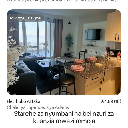
Ain Sokhna
Mwenyeji Bingwa
Mwenyeji Bingwa
Fleti huko Attaka
Ukadiriaji wa 
4.89 (18)
Chalet ya kupendeza ya Adams
Starehe za nyumbani na bei nzuri za
kuanzia mwezi mmoja