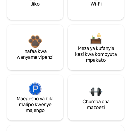
Jiko
Wi-Fi
Meza ya kufanyia
Inafaa kwa
kazi kwa kompyuta
wanyama vipenzi
mpakato
Maegesho ya bila
Chumba cha
malipo kwenye
mazoezi
majengo