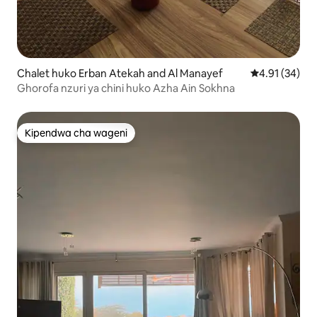
Chalet huko Erban Atekah and Al Manayef
Ukadiriaji wa 
4.91 (34)
Ghorofa nzuri ya chini huko Azha Ain Sokhna
Kipendwa cha wageni
Kipendwa cha wageni