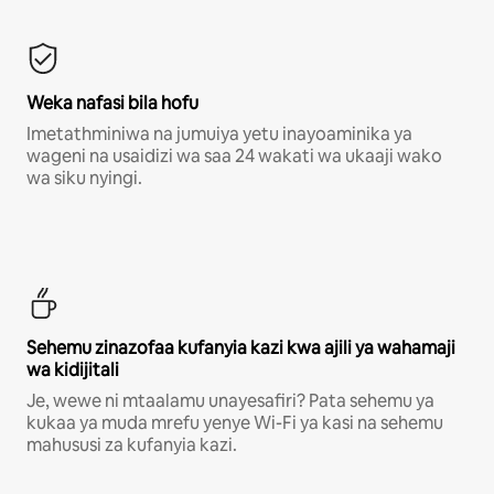
Weka nafasi bila hofu
Imetathminiwa na jumuiya yetu inayoaminika ya
wageni na usaidizi wa saa 24 wakati wa ukaaji wako
wa siku nyingi.
Sehemu zinazofaa kufanyia kazi kwa ajili ya wahamaji
wa kidijitali
Je, wewe ni mtaalamu unayesafiri? Pata sehemu ya
kukaa ya muda mrefu yenye Wi-Fi ya kasi na sehemu
mahususi za kufanyia kazi.