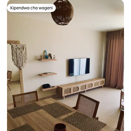
Kipendwa cha wageni
Kipendwa cha wageni