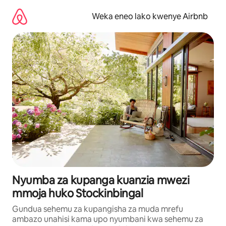
Ruka
kwenda
Weka eneo lako kwenye Airbnb
kwenye
maudhui
Nyumba za kupanga kuanzia mwezi
mmoja huko Stockinbingal
Gundua sehemu za kupangisha za muda mrefu
ambazo unahisi kama upo nyumbani kwa sehemu za