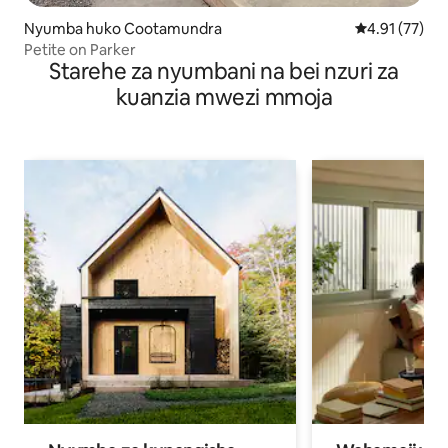
Nyumba huko Cootamundra
Ukadiriaji wa 
4.91 (77)
Petite on Parker
Starehe za nyumbani na bei nzuri za
kuanzia mwezi mmoja