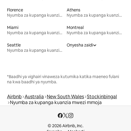
Florence
Athens
Nyumba za kupanga kuanzia mwezi mmoja
Nyumba za kupanga kuanzia mwezi mmoja
Miami
Montreal
Nyumba za kupanga kuanzia mwezi mmoja
Nyumba za kupanga kuanzia mwezi mmoja
Seattle
Onyesha zaidi
Nyumba za kupanga kuanzia mwezi mmoja
*Baadhi ya vighairi vinaweza kutumika katika maeneo fulani
na kwa baadhi ya nyumba.
Airbnb
Australia
New South Wales
Stockinbingal
Nyumba za kupanga kuanzia mwezi mmoja
© 2026 Airbnb, Inc.