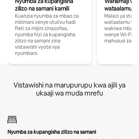
Nyumba za kupangisha
Wahamaji wa ki
zilizo na samani kamili
wataalamu wa
Kuanzia nyumba za mbao za
Malazi ya star
milimani zenye utulivu hadi
wataalamu wan
fleti za mijini zinazofaa,
wakiwa mbali na
nyumba hizi za kupangisha
wenye Wi-Fi n
zilizo na samani zina
mahususi za kuf
vistawishi vyote vya
nyumbani.
Vistawishi na marupurupu kwa ajili ya
ukaaji wa muda mrefu
Nyumba za kupangisha zilizo na samani