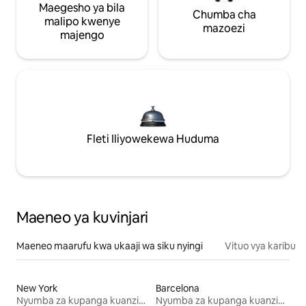
Maegesho ya bila
Chumba cha
malipo kwenye
mazoezi
majengo
Fleti Iliyowekewa Huduma
Maeneo ya kuvinjari
Maeneo maarufu kwa ukaaji wa siku nyingi
Vituo vya karibu
New York
Barcelona
Nyumba za kupanga kuanzia mwezi mmoja
Nyumba za kupanga kuanzia mwezi mmoja