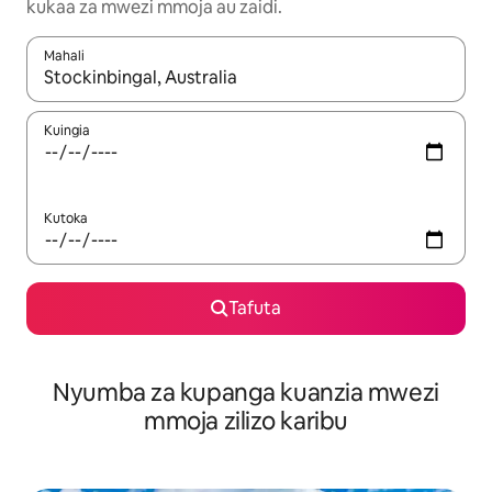
kukaa za mwezi mmoja au zaidi.
Mahali
Wakati matokeo yanapatikana, vinjari kwa kutumia vitufe vya v
Kuingia
Kutoka
Tafuta
Nyumba za kupanga kuanzia mwezi
mmoja zilizo karibu