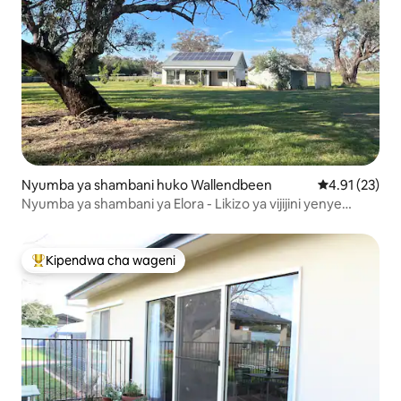
Nyumba ya shambani huko Wallendbeen
Ukadiriaji wa 
4.91 (23)
Nyumba ya shambani ya Elora - Likizo ya vijijini yenye
amani
Kipendwa cha wageni
Kipendwa maarufu cha wageni