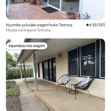
Nyumba ya kulala wageni huko Temora
Ukadiriaji wa w
4.93 (137)
Moose na Imperis Temora
Kipendwa cha wageni
Kipendwa cha wageni