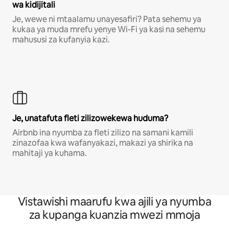
wa kidijitali
Je, wewe ni mtaalamu unayesafiri? Pata sehemu ya
kukaa ya muda mrefu yenye Wi-Fi ya kasi na sehemu
mahususi za kufanyia kazi.
Je, unatafuta fleti zilizowekewa huduma?
Airbnb ina nyumba za fleti zilizo na samani kamili
zinazofaa kwa wafanyakazi, makazi ya shirika na
mahitaji ya kuhama.
Vistawishi maarufu kwa ajili ya nyumba
za kupanga kuanzia mwezi mmoja