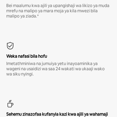
Bei maalumu kwa ajili ya upangishaji wa likizo ya muda
mrefu na malipo ya mara moja ya kila mwezi bila
malipo ya ziada.*
Weka nafasi bila hofu
Imetathminiwa na jumuiya yetu inayoaminika ya
wageni na usaidizi wa saa 24 wakati wa ukaaji wako
wa siku nyingi.
Sehemu zinazofaa kufanyia kazi kwa ajili ya wahamaji