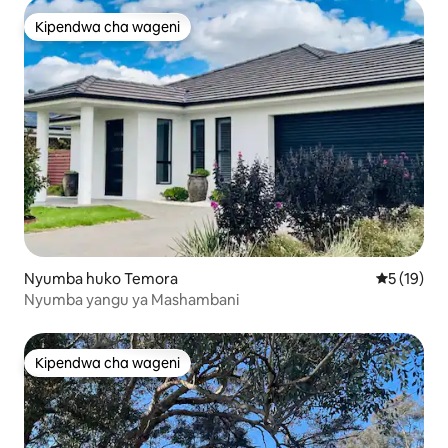
Kipendwa cha wageni
Kipendwa cha wageni
Nyumba huko Temora
Ukadiriaji 
5 (19)
Nyumba yangu ya Mashambani
Kipendwa cha wageni
Kipendwa cha wageni