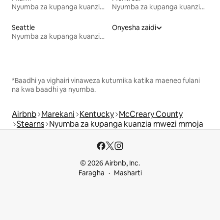
Nyumba za kupanga kuanzia mwezi mmoja
Nyumba za kupanga kuanzia mwezi mmoja
Seattle
Onyesha zaidi
Nyumba za kupanga kuanzia mwezi mmoja
*Baadhi ya vighairi vinaweza kutumika katika maeneo fulani
na kwa baadhi ya nyumba.
Airbnb
Marekani
Kentucky
McCreary County
Stearns
Nyumba za kupanga kuanzia mwezi mmoja
© 2026 Airbnb, Inc.
Faragha
Masharti