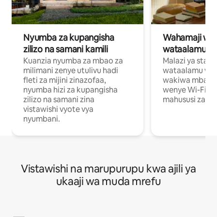
Nyumba za kupangisha
Wahamaji wa ki
zilizo na samani kamili
wataalamu wa
Kuanzia nyumba za mbao za
Malazi ya star
milimani zenye utulivu hadi
wataalamu wan
fleti za mijini zinazofaa,
wakiwa mbali na
nyumba hizi za kupangisha
wenye Wi-Fi n
zilizo na samani zina
mahususi za kuf
vistawishi vyote vya
nyumbani.
Vistawishi na marupurupu kwa ajili ya
ukaaji wa muda mrefu