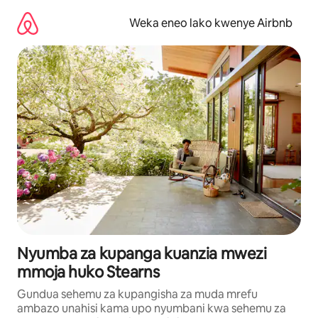
Ruka
kwenda
Weka eneo lako kwenye Airbnb
kwenye
maudhui
Nyumba za kupanga kuanzia mwezi
mmoja huko Stearns
Gundua sehemu za kupangisha za muda mrefu
ambazo unahisi kama upo nyumbani kwa sehemu za