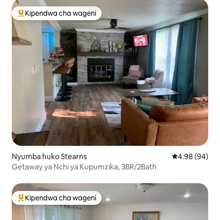
Kipendwa cha wageni
Kipendwa maarufu cha wageni
Nyumba huko Stearns
Ukadiriaji wa 
4.98 (94)
Getaway ya Nchi ya Kupumzika, 3BR/2Bath
Kipendwa cha wageni
Kipendwa maarufu cha wageni