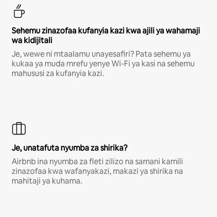
Sehemu zinazofaa kufanyia kazi kwa ajili ya wahamaji
wa kidijitali
Je, wewe ni mtaalamu unayesafiri? Pata sehemu ya
kukaa ya muda mrefu yenye Wi-Fi ya kasi na sehemu
mahususi za kufanyia kazi.
Je, unatafuta nyumba za shirika?
Airbnb ina nyumba za fleti zilizo na samani kamili
zinazofaa kwa wafanyakazi, makazi ya shirika na
mahitaji ya kuhama.