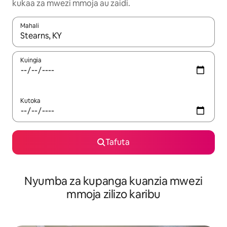
kukaa za mwezi mmoja au zaidi.
Mahali
Wakati matokeo yanapatikana, vinjari kwa kutumia vitufe vya v
Kuingia
Kutoka
Tafuta
Nyumba za kupanga kuanzia mwezi
mmoja zilizo karibu