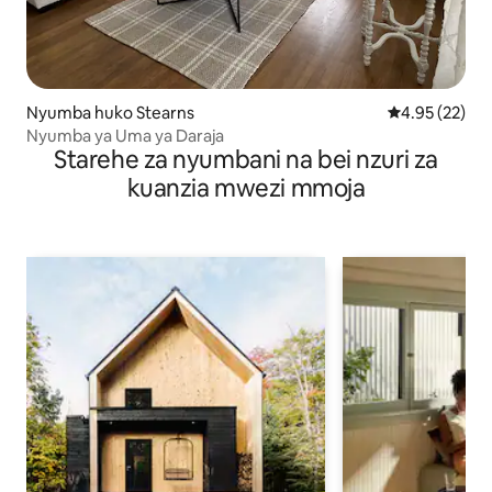
Nyumba huko Stearns
Ukadiriaji wa 
4.95 (22)
Nyumba ya Uma ya Daraja
Starehe za nyumbani na bei nzuri za
kuanzia mwezi mmoja