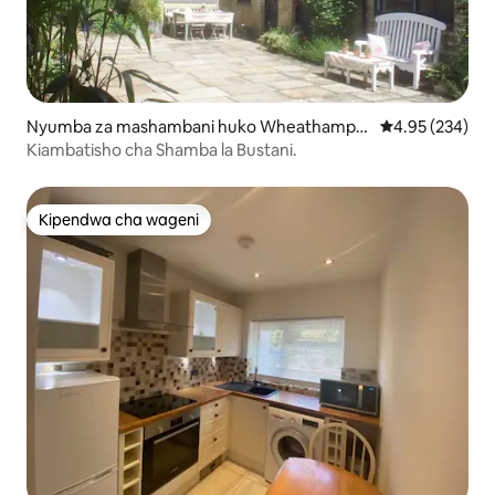
Nyumba za mashambani huko Wheathampst
Ukadiriaji wa w
4.95 (234)
ead
Kiambatisho cha Shamba la Bustani.
Kipendwa cha wageni
Kipendwa cha wageni