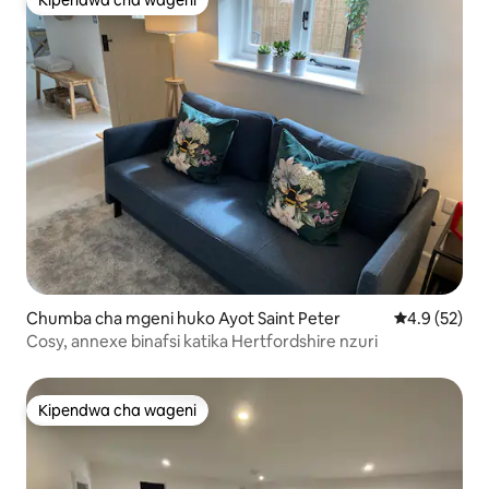
Kipendwa cha wageni
Kipendwa cha wageni
Chumba cha mgeni huko Ayot Saint Peter
Ukadiriaji wa
4.9 (52)
Cosy, annexe binafsi katika Hertfordshire nzuri
Kipendwa cha wageni
Kipendwa cha wageni