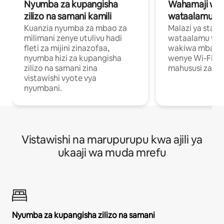
Nyumba za kupangisha
Wahamaji wa ki
zilizo na samani kamili
wataalamu wa
Kuanzia nyumba za mbao za
Malazi ya star
milimani zenye utulivu hadi
wataalamu wan
fleti za mijini zinazofaa,
wakiwa mbali na
nyumba hizi za kupangisha
wenye Wi-Fi n
zilizo na samani zina
mahususi za kuf
vistawishi vyote vya
nyumbani.
Vistawishi na marupurupu kwa ajili ya
ukaaji wa muda mrefu
Nyumba za kupangisha zilizo na samani