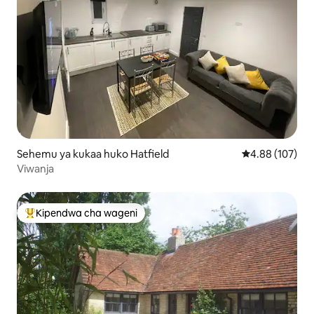
Sehemu ya kukaa huko Hatfield
Ukadiriaji wa w
4.88 (107)
Viwanja
Kipendwa cha wageni
Kipendwa maarufu cha wageni