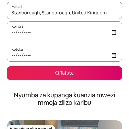
Mahali
Wakati matokeo yanapatikana, vinjari kwa kutumia vitufe vya v
Kuingia
Kutoka
Tafuta
Nyumba za kupanga kuanzia mwezi
mmoja zilizo karibu