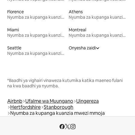
Florence
Athens
Nyumba za kupanga kuanzia mwezi mmoja
Nyumba za kupanga kuanzia mwezi mmoja
Miami
Montreal
Nyumba za kupanga kuanzia mwezi mmoja
Nyumba za kupanga kuanzia mwezi mmoja
Seattle
Onyesha zaidi
Nyumba za kupanga kuanzia mwezi mmoja
*Baadhi ya vighairi vinaweza kutumika katika maeneo fulani
na kwa baadhi ya nyumba.
Airbnb
Ufalme wa Muungano
Uingereza
Hertfordshire
Stanborough
Nyumba za kupanga kuanzia mwezi mmoja