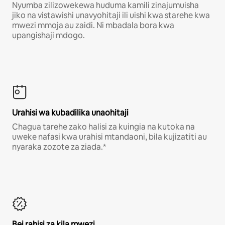
Nyumba zilizowekewa huduma kamili zinajumuisha
jiko na vistawishi unavyohitaji ili uishi kwa starehe kwa
mwezi mmoja au zaidi. Ni mbadala bora kwa
upangishaji mdogo.
Urahisi wa kubadilika unaohitaji
Chagua tarehe zako halisi za kuingia na kutoka na
uweke nafasi kwa urahisi mtandaoni, bila kujizatiti au
nyaraka zozote za ziada.*
Bei rahisi za kila mwezi