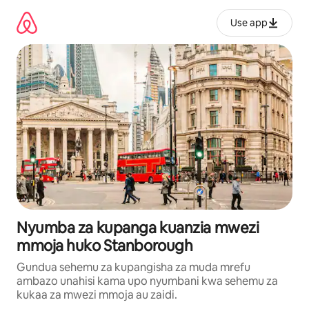
Ruka
kwenda
Use app
kwenye
maudhui
Nyumba za kupanga kuanzia mwezi
mmoja huko Stanborough
Gundua sehemu za kupangisha za muda mrefu
ambazo unahisi kama upo nyumbani kwa sehemu za
kukaa za mwezi mmoja au zaidi.