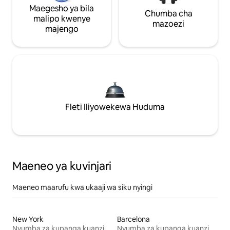
Maegesho ya bila
Chumba cha
malipo kwenye
mazoezi
majengo
Fleti Iliyowekewa Huduma
Maeneo ya kuvinjari
Maeneo maarufu kwa ukaaji wa siku nyingi
New York
Barcelona
Nyumba za kupanga kuanzia mwezi mmoja
Nyumba za kupanga kuanzia mwezi mmoja