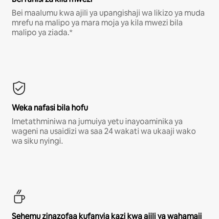
Bei maalumu kwa ajili ya upangishaji wa likizo ya muda
mrefu na malipo ya mara moja ya kila mwezi bila
malipo ya ziada.*
Weka nafasi bila hofu
Imetathminiwa na jumuiya yetu inayoaminika ya
wageni na usaidizi wa saa 24 wakati wa ukaaji wako
wa siku nyingi.
Sehemu zinazofaa kufanyia kazi kwa ajili ya wahamaji