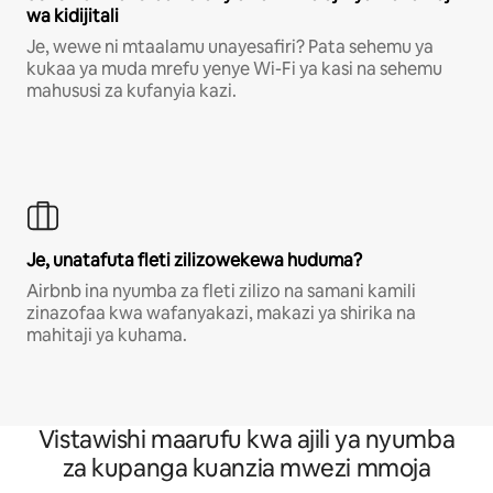
wa kidijitali
Je, wewe ni mtaalamu unayesafiri? Pata sehemu ya
kukaa ya muda mrefu yenye Wi-Fi ya kasi na sehemu
mahususi za kufanyia kazi.
Je, unatafuta fleti zilizowekewa huduma?
Airbnb ina nyumba za fleti zilizo na samani kamili
zinazofaa kwa wafanyakazi, makazi ya shirika na
mahitaji ya kuhama.
Vistawishi maarufu kwa ajili ya nyumba
za kupanga kuanzia mwezi mmoja