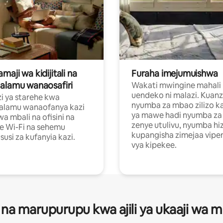
aji wa kidijitali na
Furaha imejumuishwa
alamu wanaosafiri
Wakati mwingine mahali
uendeko ni malazi. Kuanz
i ya starehe kwa
nyumba za mbao zilizo k
alamu wanaofanya kazi
ya mawe hadi nyumba za 
a mbali na ofisini na
zenye utulivu, nyumba hiz
e Wi-Fi na sehemu
kupangisha zimejaa vipe
usi za kufanyia kazi.
vya kipekee.
 na marupurupu kwa ajili ya ukaaji wa