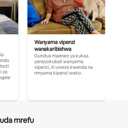
Wanyama vipenzi
wanakaribishwa
ia
Gundua maeneo ya kukaa
ando
yanayokubali wanyama
boti
vipenzi, ili uweze kwenda na
i za
mnyama kipenzi wako.
ngele
 muda mrefu