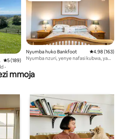
Nyumba huko Bankfoot
Ukadiriaji wa wastani wa
4.98 (163)
ni 191
Nyumba nzuri, yenye nafasi kubwa, ya
t
Ukadiriaji wa wastani wa 5 kati ya 5, tathmini 189
5 (189)
kifamilia ya Uskochi
d -
wezi mmoja