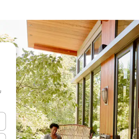
u
 vitufe vya vishale vya juu na chini au uchunguze kwa kugusa au kute