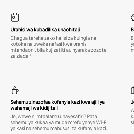
Urahisi wa kubadilika unaohitaji
B
Chagua tarehe zako halisi za kuingia na
B
kutoka na uweke nafasi kwa urahisi
y
mtandaoni, bila kujizatiti au nyaraka zozote
m
za ziada.*
Sehemu zinazofaa kufanyia kazi kwa ajili ya
J
wahamaji wa kidijitali
A
Je, wewe ni mtaalamu unayesafiri? Pata
k
sehemu ya kukaa ya muda mrefu yenye Wi-Fi
s
ya kasi na sehemu mahususi za kufanyia kazi.