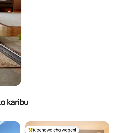
o karibu
Kipendwa cha wageni
Kipendwa maarufu cha wageni