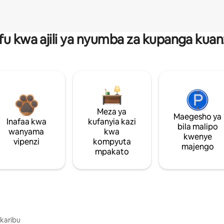
fu kwa ajili ya nyumba za kupanga ku
Meza ya
Maegesho ya
Inafaa kwa
kufanyia kazi
bila malipo
wanyama
kwa
kwenye
vipenzi
kompyuta
majengo
mpakato
 karibu