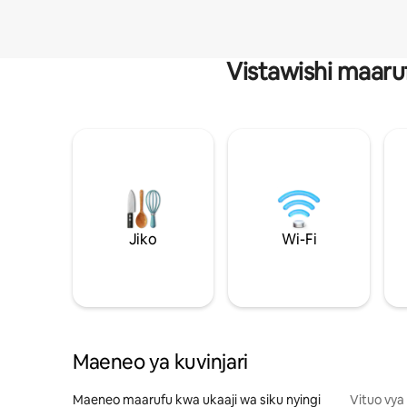
Vistawishi maaru
Jiko
Wi-Fi
Maeneo ya kuvinjari
Maeneo maarufu kwa ukaaji wa siku nyingi
Vituo vya