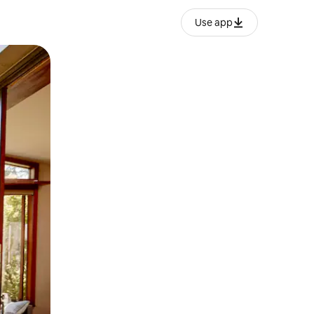
Use app
lezesha kidole kwenye ishara.