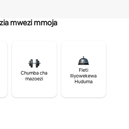
anzia mwezi mmoja
Fleti
Chumba cha
Iliyowekewa
mazoezi
Huduma