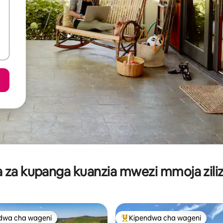
za kupanga kuanzia mwezi mmoja ziliz
dwa cha wageni
Kipendwa cha wageni
a maarufu cha wageni
Kipendwa maarufu cha wageni