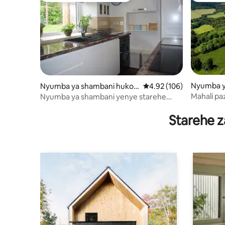
Nyumba y
Nyumba ya shambani huko
Ukadiriaji wa wastani wa
4.92 (106)
erth and 
Caputh
Mahali paz
Nyumba ya shambani yenye starehe
mandhari 
nzuri. Vitanda 2 vya kifalme
Starehe z