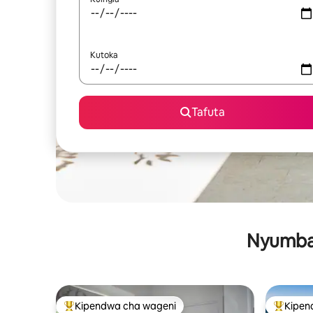
Kutoka
Tafuta
Nyumba 
Kipendwa cha wageni
Kipen
Kipendwa maarufu cha wageni
Kipendw