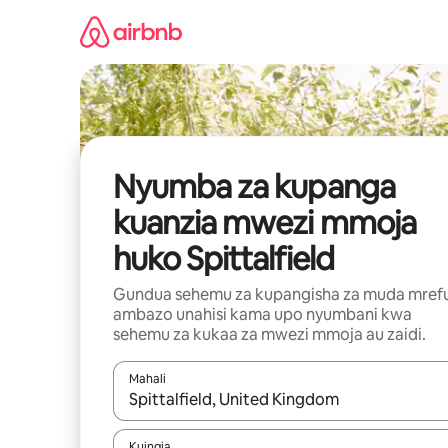
Ruka
kwenda
kwenye
maudhui
Nyumba za kupanga
kuanzia mwezi mmoja
huko Spittalfield
Gundua sehemu za kupangisha za muda mref
ambazo unahisi kama upo nyumbani kwa
sehemu za kukaa za mwezi mmoja au zaidi.
Mahali
Wakati matokeo yanapatikana, vinjari kwa kutumia
Kuingia