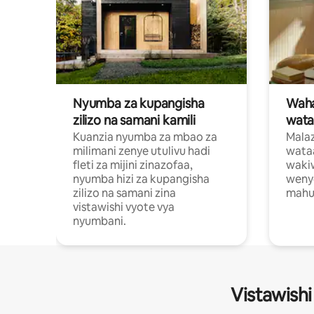
Nyumba za kupangisha
Waham
zilizo na samani kamili
wata
Kuanzia nyumba za mbao za
Malaz
milimani zenye utulivu hadi
wata
fleti za mijini zinazofaa,
wakiw
nyumba hizi za kupangisha
weny
zilizo na samani zina
mahus
vistawishi vyote vya
nyumbani.
Vistawishi