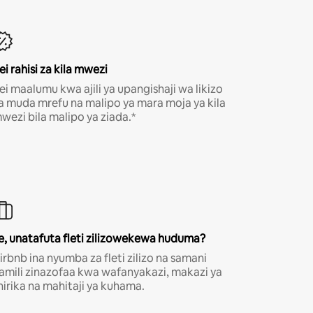
ei rahisi za kila mwezi
ei maalumu kwa ajili ya upangishaji wa likizo
a muda mrefu na malipo ya mara moja ya kila
wezi bila malipo ya ziada.*
e, unatafuta fleti zilizowekewa huduma?
irbnb ina nyumba za fleti zilizo na samani
amili zinazofaa kwa wafanyakazi, makazi ya
hirika na mahitaji ya kuhama.