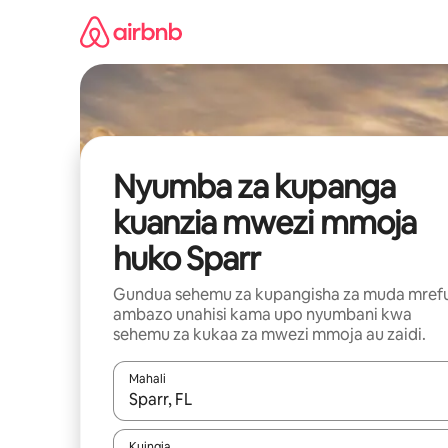
Ruka
kwenda
kwenye
maudhui
Nyumba za kupanga
kuanzia mwezi mmoja
huko Sparr
Gundua sehemu za kupangisha za muda mref
ambazo unahisi kama upo nyumbani kwa
sehemu za kukaa za mwezi mmoja au zaidi.
Mahali
Wakati matokeo yanapatikana, vinjari kwa kutumia
Kuingia