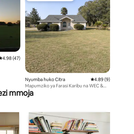
ni 360
Ukadiriaji wa wastani wa 4.98 kati ya 5, tathmini 47
4.98 (47)
Nyumba huko Citra
Ukadiriaji wa wastani 
4.89 (9)
Mapumziko ya Farasi Karibu na WEC &
wezi mmoja
HITS Ocala, UF, CHI