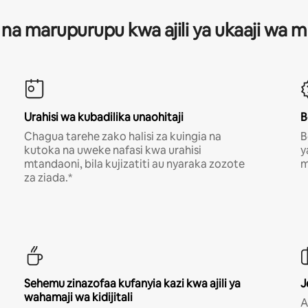
 na marupurupu kwa ajili ya ukaaji wa
Urahisi wa kubadilika unaohitaji
B
Chagua tarehe zako halisi za kuingia na
B
kutoka na uweke nafasi kwa urahisi
y
mtandaoni, bila kujizatiti au nyaraka zozote
m
za ziada.*
Sehemu zinazofaa kufanyia kazi kwa ajili ya
J
wahamaji wa kidijitali
A