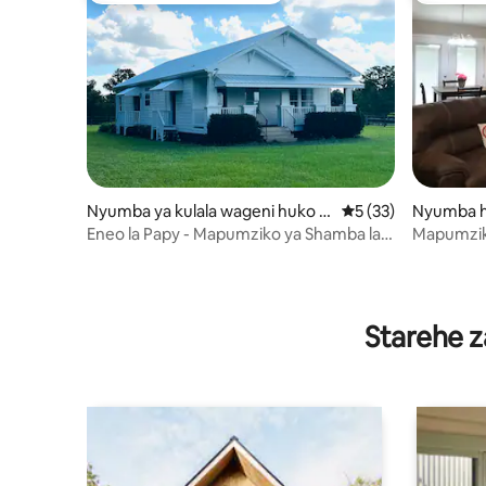
Nyumba ya kulala wageni huko R
Ukadiriaji wa wastan
5 (33)
Nyumba h
eddick
Eneo la Papy - Mapumziko ya Shamba la
Mapumzik
Farasi
Starehe z