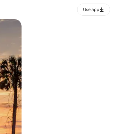
Use app
lezesha kidole kwenye ishara.