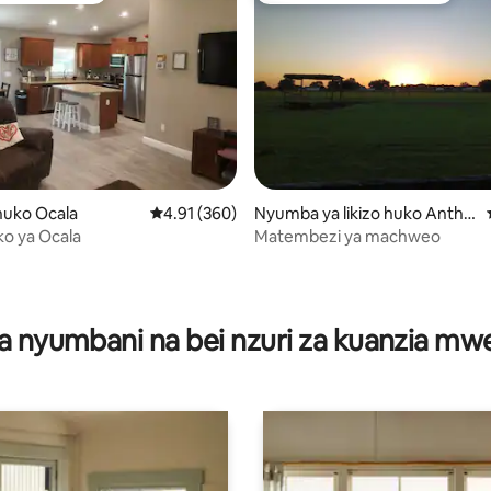
i wa 5 kati ya 5, tathmini 33
uko Ocala
Ukadiriaji wa wastani wa 4.91 kati ya 5, tathmi
4.91 (360)
Nyumba ya likizo huko Antho
ny
o ya Ocala
Matembezi ya machweo
a nyumbani na bei nzuri za kuanzia m