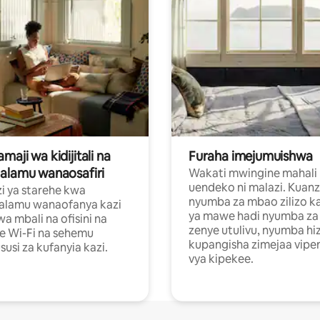
aji wa kidijitali na
Furaha imejumuishwa
alamu wanaosafiri
Wakati mwingine mahali
uendeko ni malazi. Kuanz
i ya starehe kwa
nyumba za mbao zilizo k
alamu wanaofanya kazi
ya mawe hadi nyumba za 
a mbali na ofisini na
zenye utulivu, nyumba hiz
e Wi-Fi na sehemu
kupangisha zimejaa vipe
usi za kufanyia kazi.
vya kipekee.