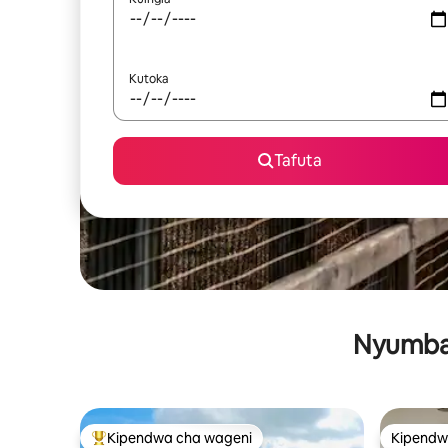
Kutoka
Tafuta
Nyumba 
Kipendwa cha wageni
Kipendw
Kipendwa maarufu cha wageni
Kipendw