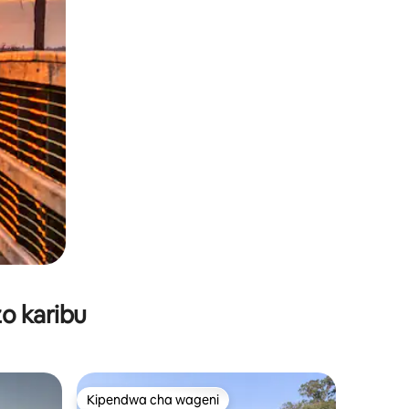
o karibu
Kipendwa cha wageni
Kipendwa cha wageni