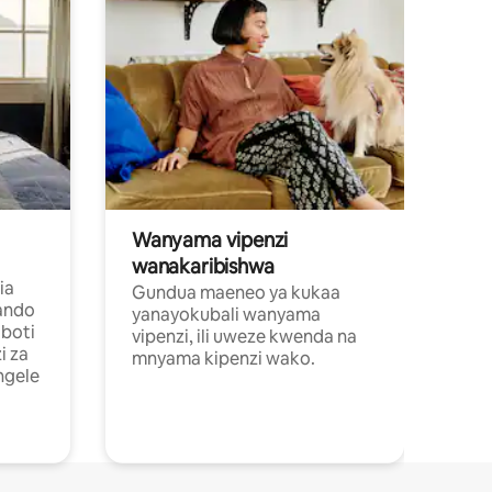
Wanyama vipenzi
wanakaribishwa
ia
Gundua maeneo ya kukaa
ando
yanayokubali wanyama
boti
vipenzi, ili uweze kwenda na
i za
mnyama kipenzi wako.
ngele