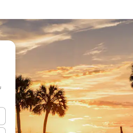
u
 vitufe vya vishale vya juu na chini au uchunguze kwa kugusa au kute