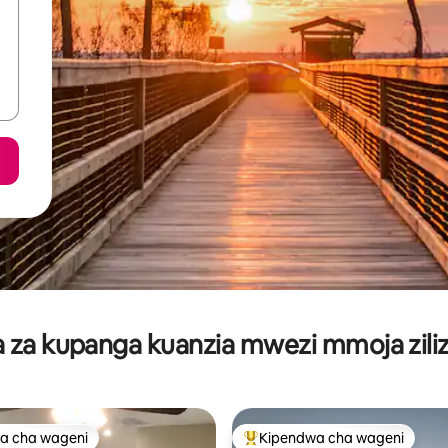
za kupanga kuanzia mwezi mmoja ziliz
a cha wageni
Kipendwa cha wageni
a cha wageni
Kipendwa maarufu cha wageni