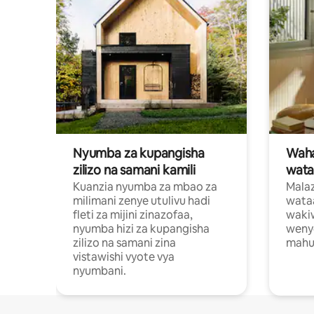
Nyumba za kupangisha
Waham
zilizo na samani kamili
wata
Kuanzia nyumba za mbao za
Malaz
milimani zenye utulivu hadi
wata
fleti za mijini zinazofaa,
wakiw
nyumba hizi za kupangisha
weny
zilizo na samani zina
mahus
vistawishi vyote vya
nyumbani.