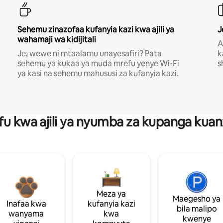
Sehemu zinazofaa kufanyia kazi kwa ajili ya
J
wahamaji wa kidijitali
A
Je, wewe ni mtaalamu unayesafiri? Pata
k
sehemu ya kukaa ya muda mrefu yenye Wi-Fi
s
ya kasi na sehemu mahususi za kufanyia kazi.
fu kwa ajili ya nyumba za kupanga ku
Meza ya
Maegesho ya
Inafaa kwa
kufanyia kazi
bila malipo
wanyama
kwa
kwenye