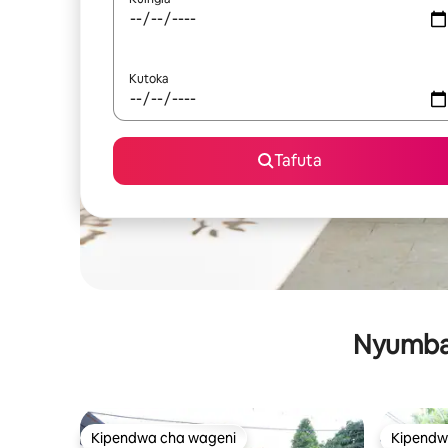
Kutoka
Tafuta
Nyumba 
Kipendwa cha wageni
Kipendw
Kipendwa cha wageni
Kipendw