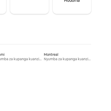
Huduma
ami
Montreal
Nyumba za kupanga kuanzia mwezi mmoja
Nyumba za kupanga kuanzia mwezi mmoja