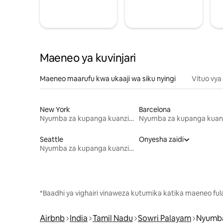
Maeneo ya kuvinjari
Maeneo maarufu kwa ukaaji wa siku nyingi
Vituo vya
New York
Barcelona
Nyumba za kupanga kuanzia mwezi mmoja
Seattle
Onyesha zaidi
Nyumba za kupanga kuanzia mwezi mmoja
*Baadhi ya vighairi vinaweza kutumika katika maeneo fu
Airbnb
India
Tamil Nadu
Sowri Palayam
Nyumba