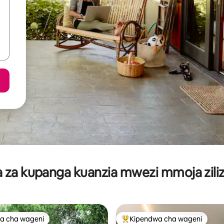
za kupanga kuanzia mwezi mmoja ziliz
a cha wageni
Kipendwa cha wageni
a cha wageni
Kipendwa maarufu cha wageni