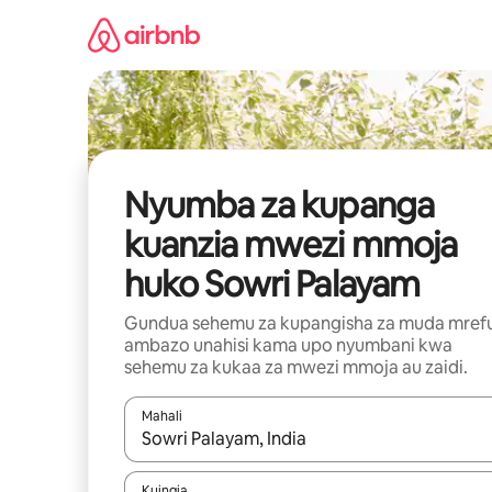
Ruka
kwenda
kwenye
maudhui
Nyumba za kupanga
kuanzia mwezi mmoja
huko Sowri Palayam
Gundua sehemu za kupangisha za muda mref
ambazo unahisi kama upo nyumbani kwa
sehemu za kukaa za mwezi mmoja au zaidi.
Mahali
Wakati matokeo yanapatikana, vinjari kwa kutumia
Kuingia