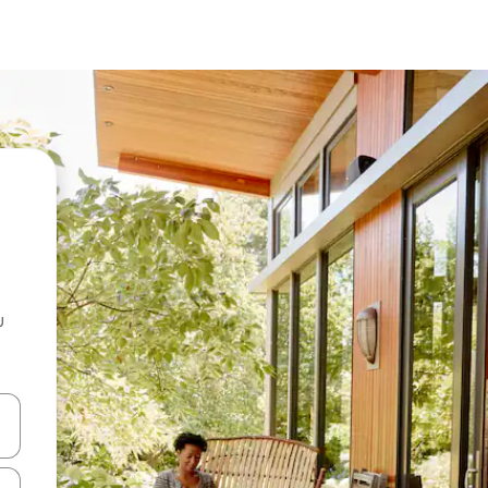
u
 vitufe vya vishale vya juu na chini au uchunguze kwa kugusa au kute