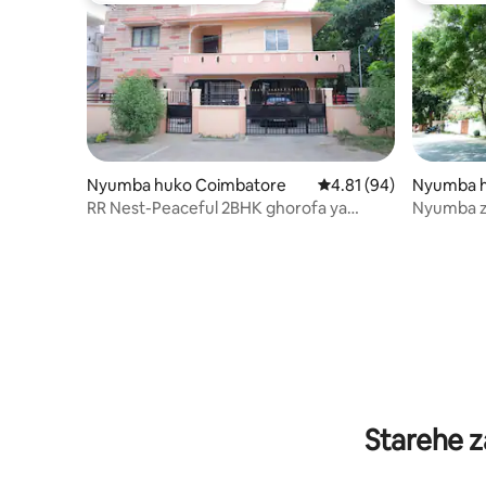
Nyumba huko Coimbatore
Ukadiriaji wa wastani w
4.81 (94)
Nyumba h
RR Nest-Peaceful 2BHK ghorofa ya
Nyumba za
kwanza-Karibu na Uwanja wa Ndege
Nyumba 
Starehe z