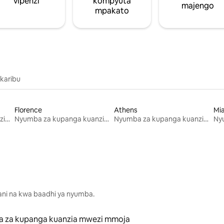
vipenzi
kompyuta
majengo
mpakato
 karibu
Florence
Athens
Mi
Nyumba za kupanga kuanzia mwezi mmoja
Nyumba za kupanga kuanzia mwezi mmoja
Nyumba za kupanga kuanzia mwezi mmoja
lani na kwa baadhi ya nyumba.
 za kupanga kuanzia mwezi mmoja