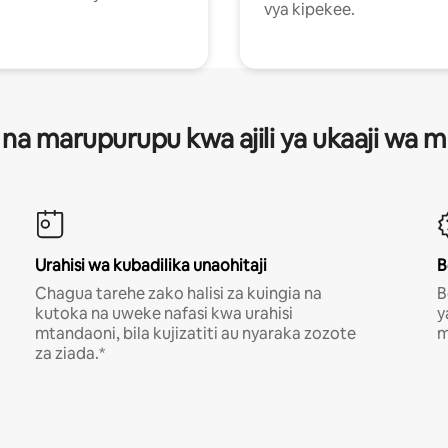
vya kipekee.
 na marupurupu kwa ajili ya ukaaji wa
Urahisi wa kubadilika unaohitaji
B
Chagua tarehe zako halisi za kuingia na
B
kutoka na uweke nafasi kwa urahisi
y
mtandaoni, bila kujizatiti au nyaraka zozote
m
za ziada.*