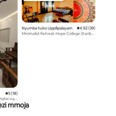
Nyumba huko Uppilipalayam
Ukadiriaji wa wastani w
4.92 (39)
Minimalist Retreat-Hope College (Karibu
na Uwanja wa Ndege wa CJB)
ni 309
Ukadiriaji wa wastani wa 5 kati ya 5, tathmini 18
5 (18)
ahiri na
wezi mmoja