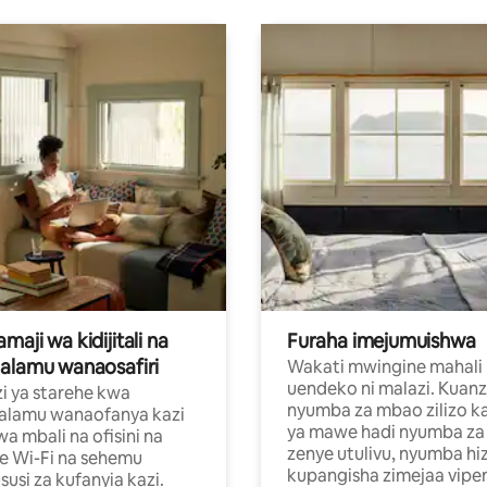
aji wa kidijitali na
Furaha imejumuishwa
alamu wanaosafiri
Wakati mwingine mahali
uendeko ni malazi. Kuanz
i ya starehe kwa
nyumba za mbao zilizo k
alamu wanaofanya kazi
ya mawe hadi nyumba za 
a mbali na ofisini na
zenye utulivu, nyumba hiz
e Wi-Fi na sehemu
kupangisha zimejaa vipe
usi za kufanyia kazi.