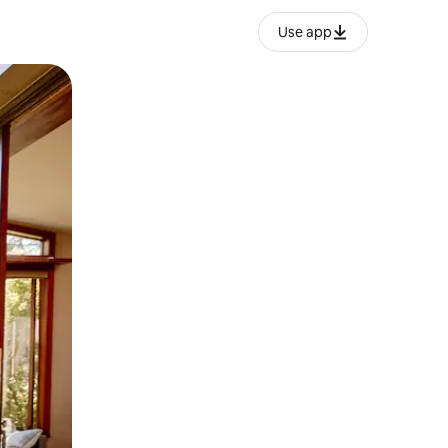
Use app
lezesha kidole kwenye ishara.