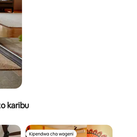
o karibu
Kipendwa cha wageni
Kipendwa cha wageni