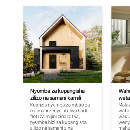
Nyumba za kupangisha
Waham
zilizo na samani kamili
wata
Kuanzia nyumba za mbao za
Malaz
milimani zenye utulivu hadi
wata
fleti za mijini zinazofaa,
wakiw
nyumba hizi za kupangisha
weny
zilizo na samani zina
mahus