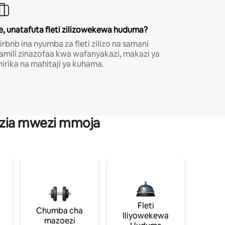
e, unatafuta fleti zilizowekewa huduma?
irbnb ina nyumba za fleti zilizo na samani
amili zinazofaa kwa wafanyakazi, makazi ya
hirika na mahitaji ya kuhama.
anzia mwezi mmoja
Fleti
Chumba cha
Iliyowekewa
mazoezi