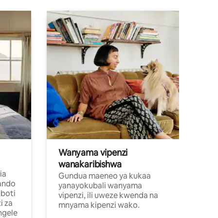
Wanyama vipenzi
wanakaribishwa
ia
Gundua maeneo ya kukaa
ando
yanayokubali wanyama
boti
vipenzi, ili uweze kwenda na
i za
mnyama kipenzi wako.
ngele