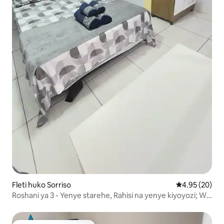
Fleti huko Sorriso
Ukadiriaji wa 
4.95 (20)
Roshani ya 3 - Yenye starehe, Rahisi na yenye kiyoyozi; Wi-
Fi.