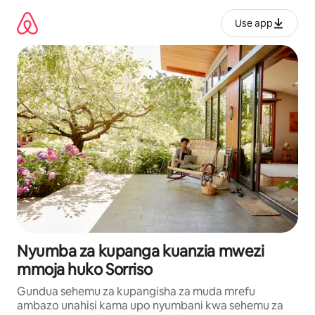
Ruka
kwenda
Use app
kwenye
maudhui
Nyumba za kupanga kuanzia mwezi
mmoja huko Sorriso
Gundua sehemu za kupangisha za muda mrefu
ambazo unahisi kama upo nyumbani kwa sehemu za