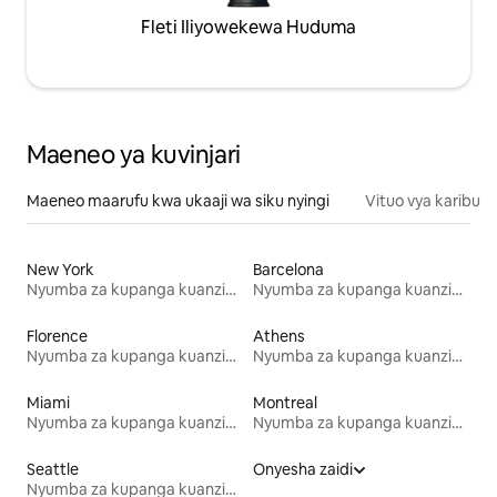
Fleti Iliyowekewa Huduma
Maeneo ya kuvinjari
Maeneo maarufu kwa ukaaji wa siku nyingi
Vituo vya karibu
New York
Barcelona
Nyumba za kupanga kuanzia mwezi mmoja
Nyumba za kupanga kuanzia mwezi mmoja
Florence
Athens
Nyumba za kupanga kuanzia mwezi mmoja
Nyumba za kupanga kuanzia mwezi mmoja
Miami
Montreal
Nyumba za kupanga kuanzia mwezi mmoja
Nyumba za kupanga kuanzia mwezi mmoja
Seattle
Onyesha zaidi
Nyumba za kupanga kuanzia mwezi mmoja