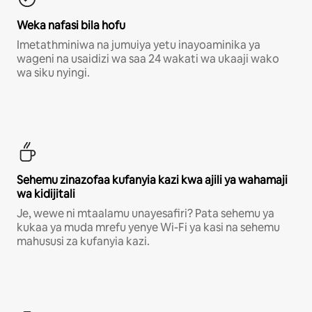
Weka nafasi bila hofu
Imetathminiwa na jumuiya yetu inayoaminika ya
wageni na usaidizi wa saa 24 wakati wa ukaaji wako
wa siku nyingi.
Sehemu zinazofaa kufanyia kazi kwa ajili ya wahamaji
wa kidijitali
Je, wewe ni mtaalamu unayesafiri? Pata sehemu ya
kukaa ya muda mrefu yenye Wi-Fi ya kasi na sehemu
mahususi za kufanyia kazi.