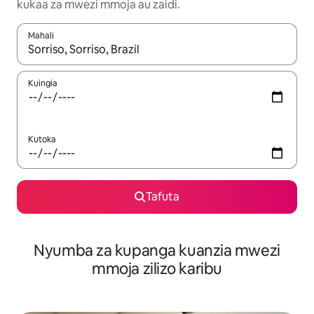
kukaa za mwezi mmoja au zaidi.
Mahali
Wakati matokeo yanapatikana, vinjari kwa kutumia vitufe vya v
Kuingia
Kutoka
Tafuta
Nyumba za kupanga kuanzia mwezi
mmoja zilizo karibu