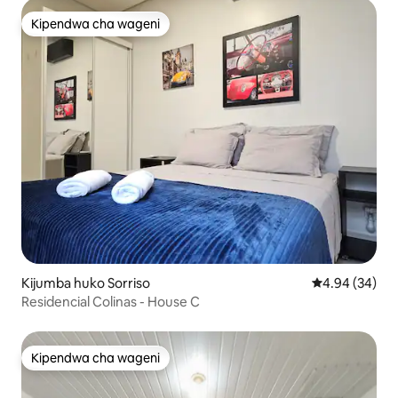
Kipendwa cha wageni
Kipendwa cha wageni
Kijumba huko Sorriso
Ukadiriaji wa 
4.94 (34)
Residencial Colinas - House C
Kipendwa cha wageni
Kipendwa cha wageni