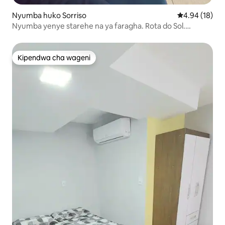
Nyumba huko Sorriso
Ukadiriaji wa 
4.94 (18)
Nyumba yenye starehe na ya faragha. Rota do Sol.
Nyumba ya 1.
Kipendwa cha wageni
Kipendwa cha wageni