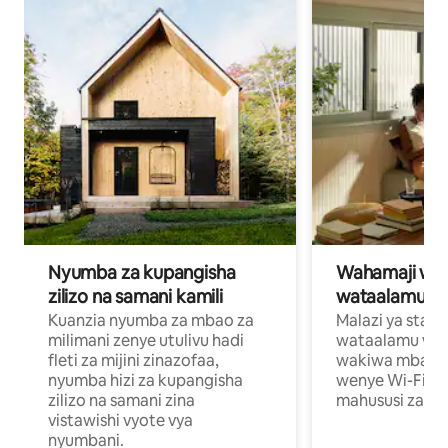
Nyumba za kupangisha
Wahamaji wa ki
zilizo na samani kamili
wataalamu wa
Kuanzia nyumba za mbao za
Malazi ya star
milimani zenye utulivu hadi
wataalamu wan
fleti za mijini zinazofaa,
wakiwa mbali na
nyumba hizi za kupangisha
wenye Wi-Fi n
zilizo na samani zina
mahususi za kuf
vistawishi vyote vya
nyumbani.