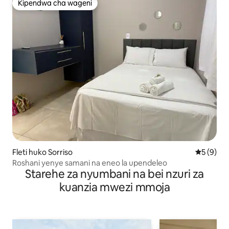
Kipendwa cha wageni
Kipendwa cha wageni
Fleti huko Sorriso
Ukadiriaji
5 (9)
Roshani yenye samani na eneo la upendeleo
Starehe za nyumbani na bei nzuri za
kuanzia mwezi mmoja