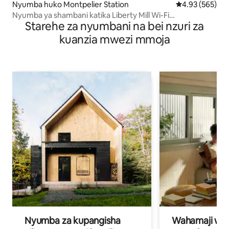
Nyumba huko Montpelier Station
Ukadiriaji wa w
4.93 (565)
Nyumba ya shambani katika Liberty Mill Wi-Fi
Starehe za nyumbani na bei nzuri za
Iliyoboreshwa Mnyama kipenzi $50
kuanzia mwezi mmoja
Nyumba za kupangisha
Wahamaji wa ki