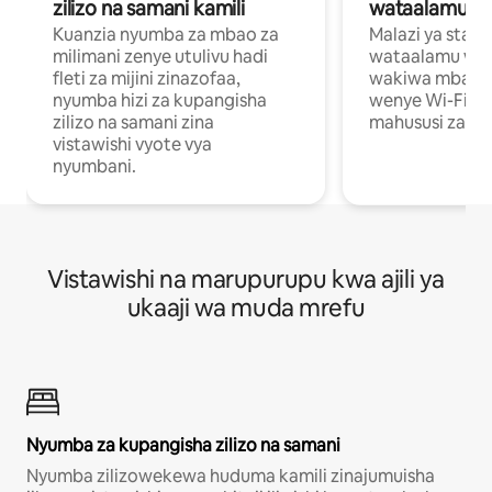
zilizo na samani kamili
wataalamu wa
Kuanzia nyumba za mbao za
Malazi ya star
milimani zenye utulivu hadi
wataalamu wan
fleti za mijini zinazofaa,
wakiwa mbali na
nyumba hizi za kupangisha
wenye Wi-Fi n
zilizo na samani zina
mahususi za kuf
vistawishi vyote vya
nyumbani.
Vistawishi na marupurupu kwa ajili ya
ukaaji wa muda mrefu
Nyumba za kupangisha zilizo na samani
Nyumba zilizowekewa huduma kamili zinajumuisha