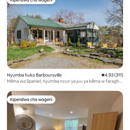
Kipendwa cha wageni
Kipendwa cha wageni
Nyumba huko Barboursville
Ukadiriaji wa w
4.93 (311)
Mlima wa Spaniel; nyumba nzuri ya juu ya kilima w faragha
na maoni
Kipendwa cha wageni
Kipendwa cha wageni