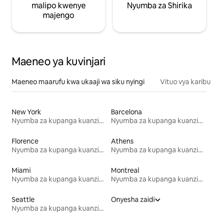
malipo kwenye
Nyumba za Shirika
majengo
Maeneo ya kuvinjari
Maeneo maarufu kwa ukaaji wa siku nyingi
Vituo vya karibu
New York
Barcelona
Nyumba za kupanga kuanzia mwezi mmoja
Nyumba za kupanga kuanzia mwezi mmoja
Florence
Athens
Nyumba za kupanga kuanzia mwezi mmoja
Nyumba za kupanga kuanzia mwezi mmoja
Miami
Montreal
Nyumba za kupanga kuanzia mwezi mmoja
Nyumba za kupanga kuanzia mwezi mmoja
Seattle
Onyesha zaidi
Nyumba za kupanga kuanzia mwezi mmoja