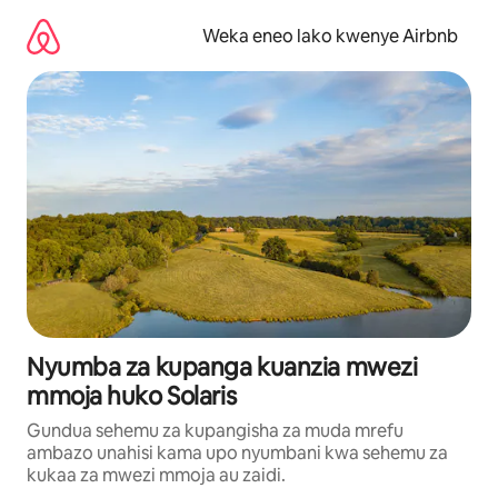
Ruka
kwenda
Weka eneo lako kwenye Airbnb
kwenye
maudhui
Nyumba za kupanga kuanzia mwezi
mmoja huko Solaris
Gundua sehemu za kupangisha za muda mrefu
ambazo unahisi kama upo nyumbani kwa sehemu za
kukaa za mwezi mmoja au zaidi.