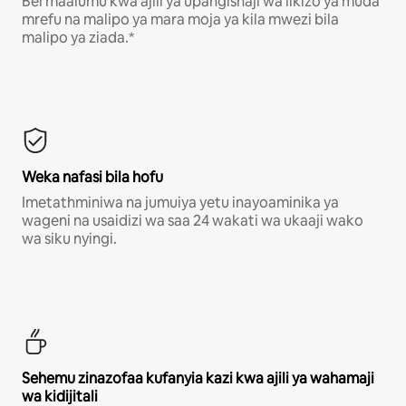
Bei maalumu kwa ajili ya upangishaji wa likizo ya muda
mrefu na malipo ya mara moja ya kila mwezi bila
malipo ya ziada.*
Weka nafasi bila hofu
Imetathminiwa na jumuiya yetu inayoaminika ya
wageni na usaidizi wa saa 24 wakati wa ukaaji wako
wa siku nyingi.
Sehemu zinazofaa kufanyia kazi kwa ajili ya wahamaji
wa kidijitali