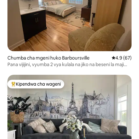
Chumba cha mgeni huko Barboursville
Ukadiriaji wa
4.9 (67)
Pana vijijini, vyumba 2 vya kulala na jiko na beseni la maji
moto
Kipendwa cha wageni
Kipendwa maarufu cha wageni