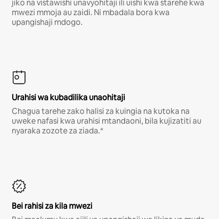
jiko na vistawishi unavyohitaji ili uishi kwa starehe kwa
mwezi mmoja au zaidi. Ni mbadala bora kwa
upangishaji mdogo.
Urahisi wa kubadilika unaohitaji
Chagua tarehe zako halisi za kuingia na kutoka na
uweke nafasi kwa urahisi mtandaoni, bila kujizatiti au
nyaraka zozote za ziada.*
Bei rahisi za kila mwezi