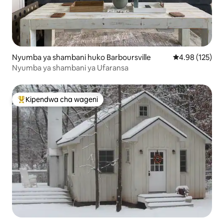
Nyumba ya shambani huko Barboursville
Ukadiriaji wa w
4.98 (125)
Nyumba ya shambani ya Ufaransa
Kipendwa cha wageni
Kipendwa maarufu cha wageni