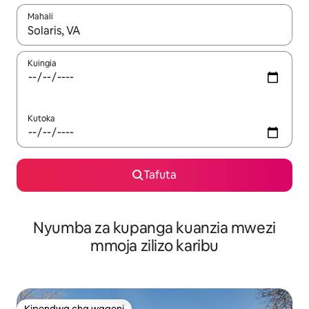
Mahali
Wakati matokeo yanapatikana, vinjari kwa kutumia vitufe vya v
Kuingia
Kutoka
Tafuta
Nyumba za kupanga kuanzia mwezi
mmoja zilizo karibu