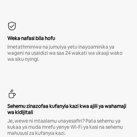
Weka nafasi bila hofu
Imetathminiwa na jumuiya yetu inayoaminika ya
wageni na usaidizi wa saa 24 wakati wa ukaaji wako
wa siku nyingi.
Sehemu zinazofaa kufanyia kazi kwa ajili ya wahamaji
wa kidijitali
Je, wewe ni mtaalamu unayesafiri? Pata sehemu ya
kukaa ya muda mrefu yenye Wi-Fi ya kasi na sehemu
mahususi za kufanyia kazi.