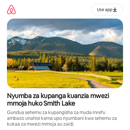
Ruka
kwenda
Use app
kwenye
maudhui
Nyumba za kupanga kuanzia mwezi
mmoja huko Smith Lake
Gundua sehemu za kupangisha za muda mrefu
ambazo unahisi kama upo nyumbani kwa sehemu za
kukaa za mwezi mmoja au zaidi.