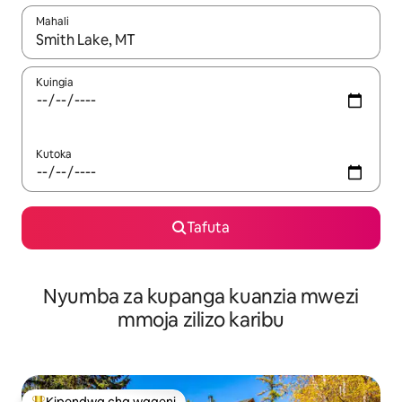
Mahali
Wakati matokeo yanapatikana, vinjari kwa kutumia vitufe vya v
Kuingia
Kutoka
Tafuta
Nyumba za kupanga kuanzia mwezi
mmoja zilizo karibu