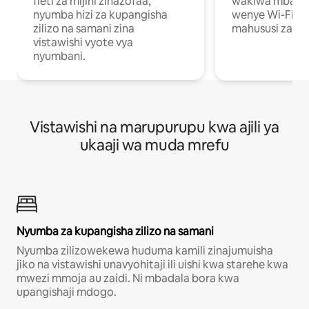
fleti za mijini zinazofaa,
wakiwa mbali na
nyumba hizi za kupangisha
wenye Wi-Fi n
zilizo na samani zina
mahususi za kuf
vistawishi vyote vya
nyumbani.
Vistawishi na marupurupu kwa ajili ya
ukaaji wa muda mrefu
Nyumba za kupangisha zilizo na samani
Nyumba zilizowekewa huduma kamili zinajumuisha
jiko na vistawishi unavyohitaji ili uishi kwa starehe kwa
mwezi mmoja au zaidi. Ni mbadala bora kwa
upangishaji mdogo.