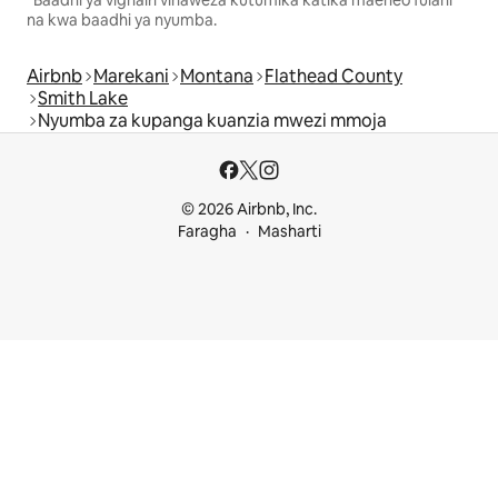
*Baadhi ya vighairi vinaweza kutumika katika maeneo fulani
na kwa baadhi ya nyumba.
Airbnb
Marekani
Montana
Flathead County
Smith Lake
Nyumba za kupanga kuanzia mwezi mmoja
© 2026 Airbnb, Inc.
Faragha
Masharti