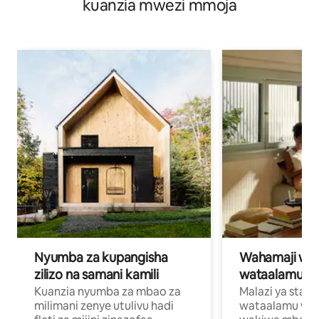
kuanzia mwezi mmoja
Nyumba za kupangisha
Wahamaji wa ki
zilizo na samani kamili
wataalamu wa
Kuanzia nyumba za mbao za
Malazi ya star
milimani zenye utulivu hadi
wataalamu wan