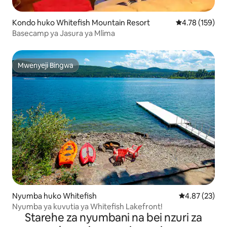
Kondo huko Whitefish Mountain Resort
Ukadiriaji wa w
4.78 (159)
Basecamp ya Jasura ya Mlima
Mwenyeji Bingwa
Mwenyeji Bingwa
Nyumba huko Whitefish
Ukadiriaji wa 
4.87 (23)
Nyumba ya kuvutia ya Whitefish Lakefront!
Starehe za nyumbani na bei nzuri za