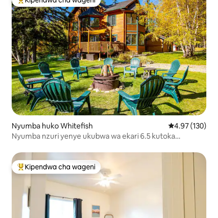
Kipendwa cha wageni
Kipendwa maarufu cha wageni
Nyumba huko Whitefish
Ukadiriaji wa w
4.97 (130)
Nyumba nzuri yenye ukubwa wa ekari 6.5 kutoka
Whitefish!
Kipendwa cha wageni
Kipendwa maarufu cha wageni