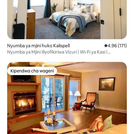
Nyumba ya mjini huko Kalispell
Ukadiriaji wa w
4.96 (171)
Nyumba ya Mjini Iliyofikiriwa Vizuri | Wi-Fi ya Kasi |
Karakana Iliyofungwa
Kipendwa cha wageni
Kipendwa cha wageni