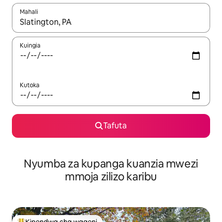
Mahali
Wakati matokeo yanapatikana, vinjari kwa kutumia vitufe vya v
Kuingia
Kutoka
Tafuta
Nyumba za kupanga kuanzia mwezi
mmoja zilizo karibu