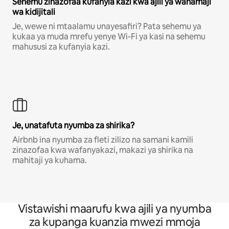
Sehemu zinazofaa kufanyia kazi kwa ajili ya wahamaji
wa kidijitali
Je, wewe ni mtaalamu unayesafiri? Pata sehemu ya
kukaa ya muda mrefu yenye Wi-Fi ya kasi na sehemu
mahususi za kufanyia kazi.
Je, unatafuta nyumba za shirika?
Airbnb ina nyumba za fleti zilizo na samani kamili
zinazofaa kwa wafanyakazi, makazi ya shirika na
mahitaji ya kuhama.
Vistawishi maarufu kwa ajili ya nyumba
za kupanga kuanzia mwezi mmoja