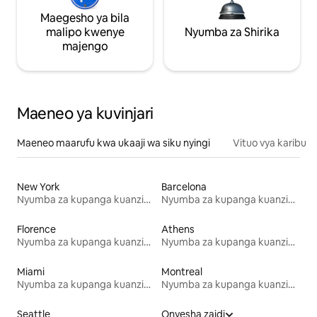
Maegesho ya bila
malipo kwenye
Nyumba za Shirika
majengo
Maeneo ya kuvinjari
Maeneo maarufu kwa ukaaji wa siku nyingi
Vituo vya karibu
New York
Barcelona
Nyumba za kupanga kuanzia mwezi mmoja
Nyumba za kupanga kuanzia mwezi mmoja
Florence
Athens
Nyumba za kupanga kuanzia mwezi mmoja
Nyumba za kupanga kuanzia mwezi mmoja
Miami
Montreal
Nyumba za kupanga kuanzia mwezi mmoja
Nyumba za kupanga kuanzia mwezi mmoja
Seattle
Onyesha zaidi