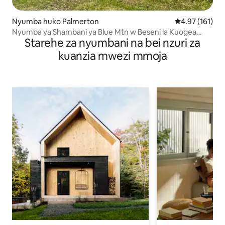
Nyumba huko Palmerton
Ukadiriaji wa w
4.97 (161)
Nyumba ya Shambani ya Blue Mtn w Beseni la Kuogea
Starehe za nyumbani na bei nzuri za
Moto, Arcade na chaja ya EV
kuanzia mwezi mmoja