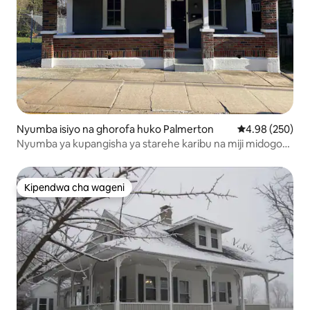
Nyumba isiyo na ghorofa huko Palmerton
Ukadiriaji wa w
4.98 (250)
Nyumba ya kupangisha ya starehe karibu na miji midogo
ya kupendeza na Blue Mt
Kipendwa cha wageni
Kipendwa cha wageni