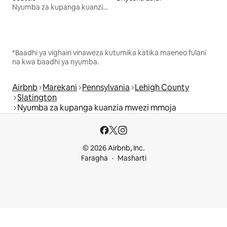
Nyumba za kupanga kuanzia mwezi mmoja
*Baadhi ya vighairi vinaweza kutumika katika maeneo fulani
na kwa baadhi ya nyumba.
Airbnb
Marekani
Pennsylvania
Lehigh County
Slatington
Nyumba za kupanga kuanzia mwezi mmoja
© 2026 Airbnb, Inc.
Faragha
Masharti