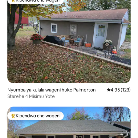
Kipendwa cha wageni
Kipendwa maarufu cha wageni
Nyumba ya kulala wageni huko Palmerton
Ukadiriaji wa w
4.95 (123)
Starehe 4 Misimu Yote
Kipendwa cha wageni
Kipendwa maarufu cha wageni