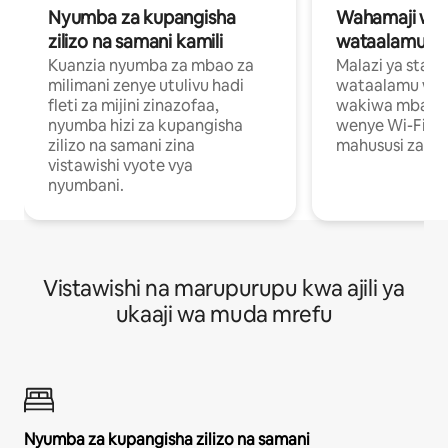
Nyumba za kupangisha
Wahamaji wa ki
zilizo na samani kamili
wataalamu wa
Kuanzia nyumba za mbao za
Malazi ya star
milimani zenye utulivu hadi
wataalamu wan
fleti za mijini zinazofaa,
wakiwa mbali na
nyumba hizi za kupangisha
wenye Wi-Fi n
zilizo na samani zina
mahususi za kuf
vistawishi vyote vya
nyumbani.
Vistawishi na marupurupu kwa ajili ya
ukaaji wa muda mrefu
Nyumba za kupangisha zilizo na samani