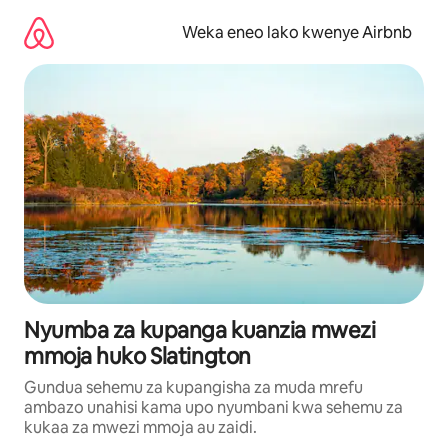
Ruka
kwenda
Weka eneo lako kwenye Airbnb
kwenye
maudhui
Nyumba za kupanga kuanzia mwezi
mmoja huko Slatington
Gundua sehemu za kupangisha za muda mrefu
ambazo unahisi kama upo nyumbani kwa sehemu za
kukaa za mwezi mmoja au zaidi.