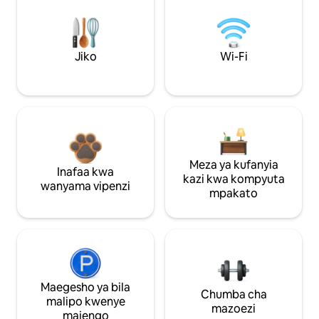
Jiko
Wi-Fi
Meza ya kufanyia
Inafaa kwa
kazi kwa kompyuta
wanyama vipenzi
mpakato
Maegesho ya bila
Chumba cha
malipo kwenye
mazoezi
majengo