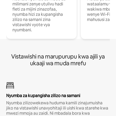
milimani zenye utulivu hadi
wataalamu wan
fleti za mijini zinazofaa,
wakiwa mbali na
nyumba hizi za kupangisha
wenye Wi-Fi n
zilizo na samani zina
mahususi za kuf
vistawishi vyote vya
nyumbani.
Vistawishi na marupurupu kwa ajili ya
ukaaji wa muda mrefu
Nyumba za kupangisha zilizo na samani
Nyumba zilizowekewa huduma kamili zinajumuisha
jiko na vistawishi unavyohitaji ili uishi kwa starehe kwa
mwezi mmoja au zaidi. Ni mbadala bora kwa