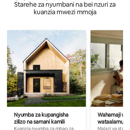
Starehe za nyumbani na bei nzuri za
kuanzia mwezi mmoja
Nyumba za kupangisha
Wahamaji wa ki
zilizo na samani kamili
wataalamu wa
Kuanzia nyumba za mbao za
Malazi ya star