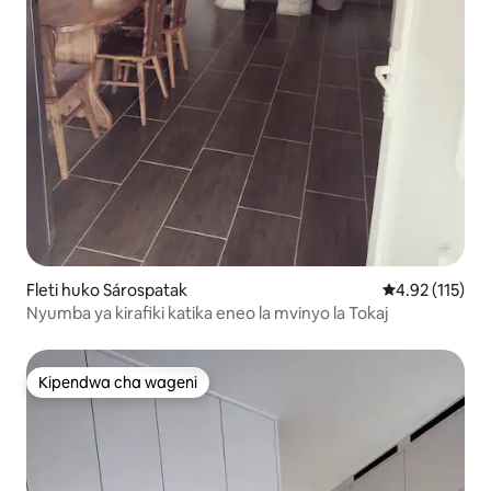
Fleti huko Sárospatak
Ukadiriaji wa w
4.92 (115)
Nyumba ya kirafiki katika eneo la mvinyo la Tokaj
Kipendwa cha wageni
Kipendwa cha wageni