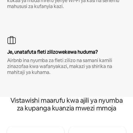
kukaa ya muda mrefu yenye Wi-Fi ya kasi na sehemu
mahususi za kufanyia kazi.
Je, unatafuta fleti zilizowekewa huduma?
Airbnb ina nyumba za fleti zilizo na samani kamili
zinazofaa kwa wafanyakazi, makazi ya shirika na
mahitaji ya kuhama.
Vistawishi maarufu kwa ajili ya nyumba
za kupanga kuanzia mwezi mmoja