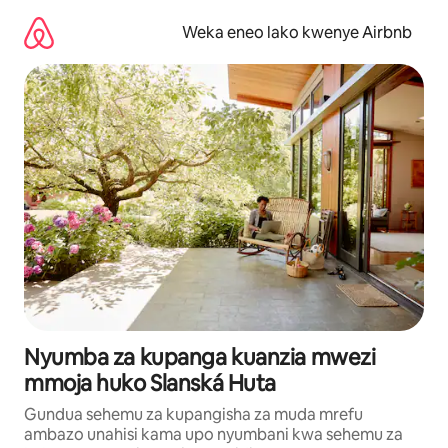
Ruka
kwenda
Weka eneo lako kwenye Airbnb
kwenye
maudhui
Nyumba za kupanga kuanzia mwezi
mmoja huko Slanská Huta
Gundua sehemu za kupangisha za muda mrefu
ambazo unahisi kama upo nyumbani kwa sehemu za