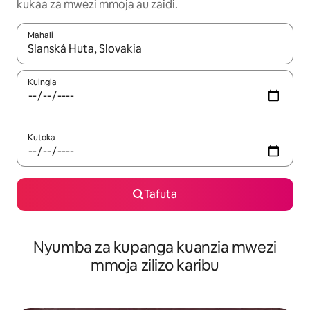
kukaa za mwezi mmoja au zaidi.
Mahali
Wakati matokeo yanapatikana, vinjari kwa kutumia vitufe vya v
Kuingia
Kutoka
Tafuta
Nyumba za kupanga kuanzia mwezi
mmoja zilizo karibu