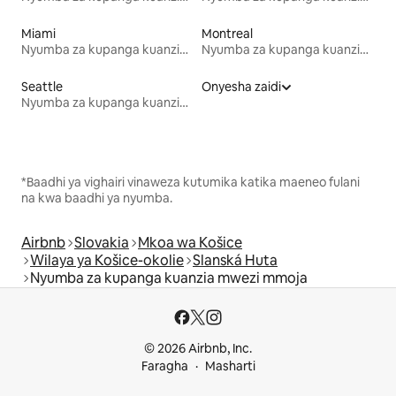
Miami
Montreal
Nyumba za kupanga kuanzia mwezi mmoja
Nyumba za kupanga kuanzia mwezi mmoja
Seattle
Onyesha zaidi
Nyumba za kupanga kuanzia mwezi mmoja
*Baadhi ya vighairi vinaweza kutumika katika maeneo fulani
na kwa baadhi ya nyumba.
Airbnb
Slovakia
Mkoa wa Košice
Wilaya ya Košice-okolie
Slanská Huta
Nyumba za kupanga kuanzia mwezi mmoja
© 2026 Airbnb, Inc.
Faragha
Masharti