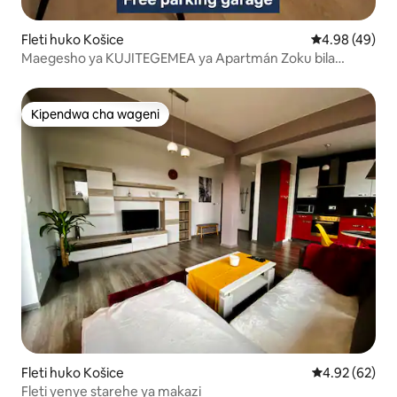
Fleti huko Košice
Ukadiriaji wa 
4.98 (49)
Maegesho ya KUJITEGEMEA ya Apartmán Zoku bila
malipo
Kipendwa cha wageni
Kipendwa cha wageni
Fleti huko Košice
Ukadiriaji wa 
4.92 (62)
Fleti yenye starehe ya makazi