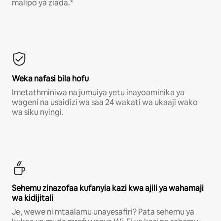
malipo ya ziada.*
Weka nafasi bila hofu
Imetathminiwa na jumuiya yetu inayoaminika ya
wageni na usaidizi wa saa 24 wakati wa ukaaji wako
wa siku nyingi.
Sehemu zinazofaa kufanyia kazi kwa ajili ya wahamaji
wa kidijitali
Je, wewe ni mtaalamu unayesafiri? Pata sehemu ya