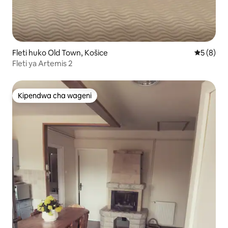
Fleti huko Old Town, Košice
Ukadiriaji
5 (8)
Fleti ya Artemis 2
Kipendwa cha wageni
Kipendwa cha wageni