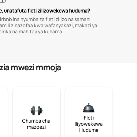
e, unatafuta fleti zilizowekewa huduma?
irbnb ina nyumba za fleti zilizo na samani
amili zinazofaa kwa wafanyakazi, makazi ya
hirika na mahitaji ya kuhama.
anzia mwezi mmoja
Fleti
Chumba cha
Iliyowekewa
mazoezi
Huduma