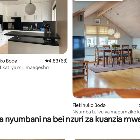
i wa 5 kati ya 5, tathmini 23
ko Bodø
Ukadiriaji wa wastani wa 4.83 kati ya 5, tathm
4.83 (63)
atikati ya mji, maegesho
Fleti huko Bodø
Nyumba tulivu ya mapumziko ka
a nyumbani na bei nzuri za kuanzia m
jiji.