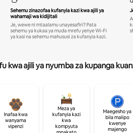
Sehemu zinazofaa kufanyia kazi kwa ajili ya
J
wahamaji wa kidijitali
A
Je, wewe ni mtaalamu unayesafiri? Pata
k
sehemu ya kukaa ya muda mrefu yenye Wi-Fi
s
ya kasi na sehemu mahususi za kufanyia kazi.
fu kwa ajili ya nyumba za kupanga ku
Meza ya
Maegesho ya
Inafaa kwa
kufanyia kazi
bila malipo
wanyama
kwa
kwenye
vipenzi
kompyuta
majengo
mpakato