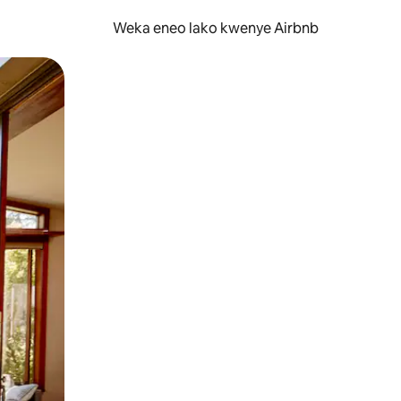
Weka eneo lako kwenye Airbnb
lezesha kidole kwenye ishara.