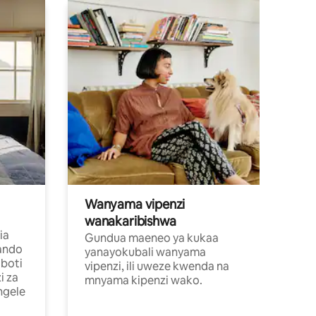
Wanyama vipenzi
wanakaribishwa
ia
Gundua maeneo ya kukaa
ando
yanayokubali wanyama
boti
vipenzi, ili uweze kwenda na
i za
mnyama kipenzi wako.
ngele