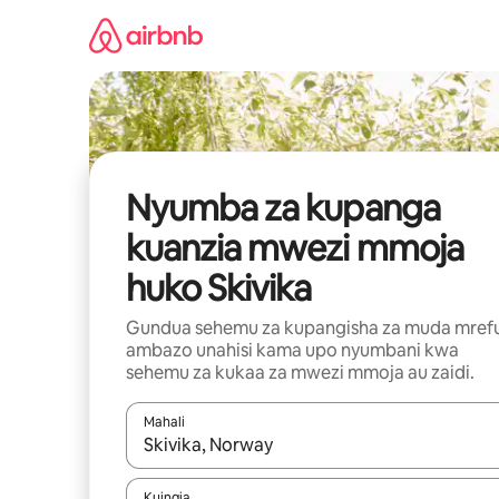
Ruka
kwenda
kwenye
maudhui
Nyumba za kupanga
kuanzia mwezi mmoja
huko Skivika
Gundua sehemu za kupangisha za muda mref
ambazo unahisi kama upo nyumbani kwa
sehemu za kukaa za mwezi mmoja au zaidi.
Mahali
Wakati matokeo yanapatikana, vinjari kwa kutumia
Kuingia