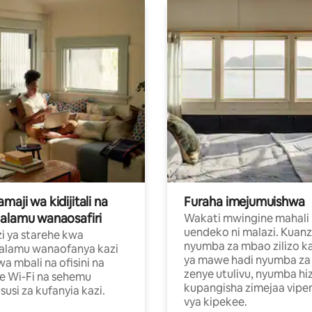
aji wa kidijitali na
Furaha imejumuishwa
alamu wanaosafiri
Wakati mwingine mahali
uendeko ni malazi. Kuanz
i ya starehe kwa
nyumba za mbao zilizo k
alamu wanaofanya kazi
ya mawe hadi nyumba za 
a mbali na ofisini na
zenye utulivu, nyumba hiz
e Wi-Fi na sehemu
kupangisha zimejaa vipe
usi za kufanyia kazi.
vya kipekee.