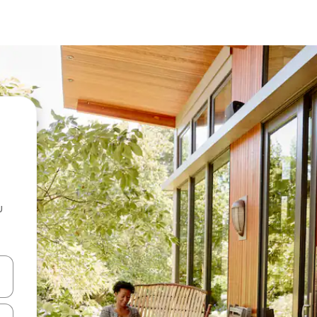
u
 vitufe vya vishale vya juu na chini au uchunguze kwa kugusa au kute