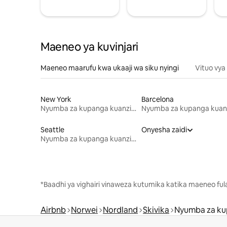
Maeneo ya kuvinjari
Maeneo maarufu kwa ukaaji wa siku nyingi
Vituo vya
New York
Barcelona
Nyumba za kupanga kuanzia mwezi mmoja
Seattle
Onyesha zaidi
Nyumba za kupanga kuanzia mwezi mmoja
*Baadhi ya vighairi vinaweza kutumika katika maeneo fu
Airbnb
Norwei
Nordland
Skivika
Nyumba za ku