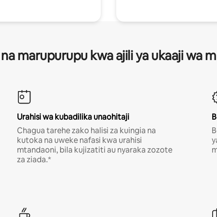
 na marupurupu kwa ajili ya ukaaji wa
Urahisi wa kubadilika unaohitaji
B
Chagua tarehe zako halisi za kuingia na
B
kutoka na uweke nafasi kwa urahisi
y
mtandaoni, bila kujizatiti au nyaraka zozote
m
za ziada.*