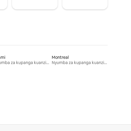
ami
Montreal
Nyumba za kupanga kuanzia mwezi mmoja
Nyumba za kupanga kuanzia mwezi mmoja