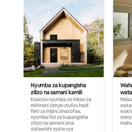
Nyumba za kupangisha
Waham
zilizo na samani kamili
wata
Kuanzia nyumba za mbao za
Malaz
milimani zenye utulivu hadi
wata
fleti za mijini zinazofaa,
wakiw
nyumba hizi za kupangisha
weny
zilizo na samani zina
mahus
vistawishi vyote vya