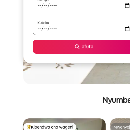
Kutoka
Tafuta
Nyumba 
Kipendwa cha wageni
Mwenyej
Kipendwa maarufu cha wageni
Mwenyej