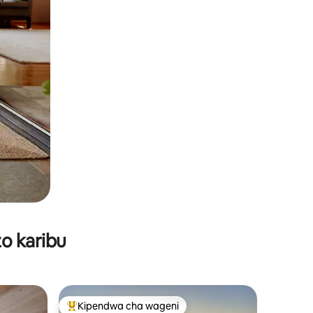
o karibu
Kipendwa cha wageni
Kipendwa maarufu cha wageni