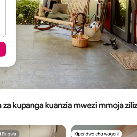
za kupanga kuanzia mwezi mmoja ziliz
i Bingwa
Kipendwa cha wageni
i Bingwa
Kipendwa cha wageni