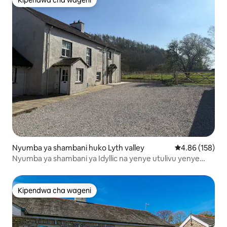
Kipendwa cha wageni
Kipendwa cha wageni
Nyumba ya shambani huko Lyth valley
Ukadiriaji wa w
4.86 (158)
Nyumba ya shambani ya Idyllic na yenye utulivu yenye
vitanda 2 Wilaya ya Ziwa
Kipendwa cha wageni
Kipendwa cha wageni