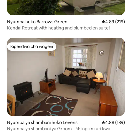
Nyumba huko Barrows Green
Ukadiriaji wa w
4.89 (219)
Kendal Retreat with heating and plumbed en suite!
Kipendwa cha wageni
Kipendwa cha wageni
Nyumba ya shambani huko Levens
Ukadiriaji wa w
4.88 (139)
Nyumba ya shambani ya Groom - Msingi mzuri kwa