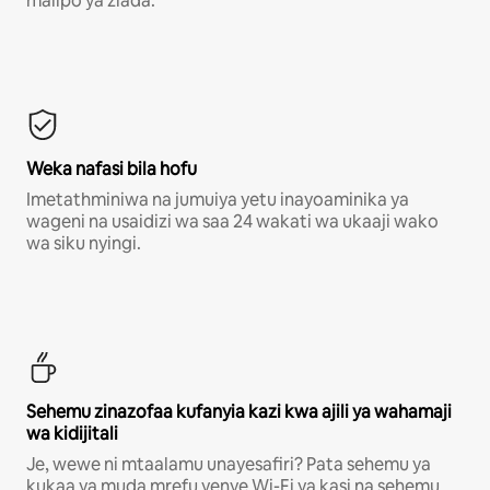
malipo ya ziada.*
Weka nafasi bila hofu
Imetathminiwa na jumuiya yetu inayoaminika ya
wageni na usaidizi wa saa 24 wakati wa ukaaji wako
wa siku nyingi.
Sehemu zinazofaa kufanyia kazi kwa ajili ya wahamaji
wa kidijitali
Je, wewe ni mtaalamu unayesafiri? Pata sehemu ya
kukaa ya muda mrefu yenye Wi-Fi ya kasi na sehemu