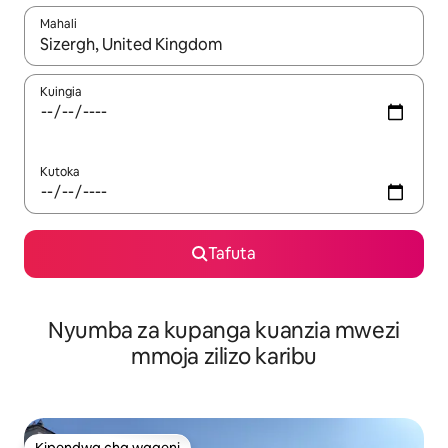
Mahali
Wakati matokeo yanapatikana, vinjari kwa kutumia vitufe vya v
Kuingia
Kutoka
Tafuta
Nyumba za kupanga kuanzia mwezi
mmoja zilizo karibu