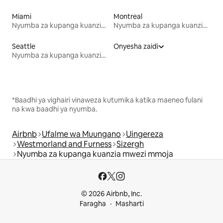
Miami
Montreal
Nyumba za kupanga kuanzia mwezi mmoja
Nyumba za kupanga kuanzia mwezi mmoja
Seattle
Onyesha zaidi
Nyumba za kupanga kuanzia mwezi mmoja
*Baadhi ya vighairi vinaweza kutumika katika maeneo fulani
na kwa baadhi ya nyumba.
Airbnb
Ufalme wa Muungano
Uingereza
Westmorland and Furness
Sizergh
Nyumba za kupanga kuanzia mwezi mmoja
© 2026 Airbnb, Inc.
Faragha
Masharti