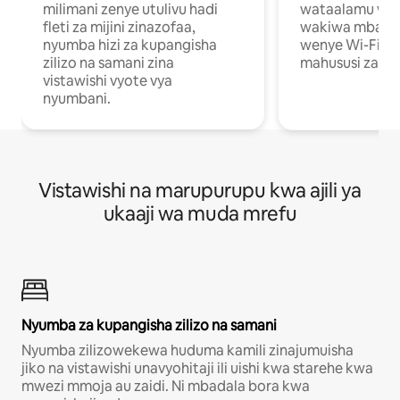
milimani zenye utulivu hadi
wataalamu wan
fleti za mijini zinazofaa,
wakiwa mbali na
nyumba hizi za kupangisha
wenye Wi-Fi n
zilizo na samani zina
mahususi za kuf
vistawishi vyote vya
nyumbani.
Vistawishi na marupurupu kwa ajili ya
ukaaji wa muda mrefu
Nyumba za kupangisha zilizo na samani
Nyumba zilizowekewa huduma kamili zinajumuisha
jiko na vistawishi unavyohitaji ili uishi kwa starehe kwa
mwezi mmoja au zaidi. Ni mbadala bora kwa