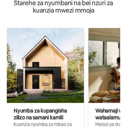
Starehe za nyumbani na bei nzuri za
wanandoa
kuanzia mwezi mmoja
Nyumba za kupangisha
Wahamaji wa ki
zilizo na samani kamili
wataalamu wa
Kuanzia nyumba za mbao za
Malazi ya star