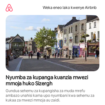
Ruka
kwenda
Weka eneo lako kwenye Airbnb
kwenye
maudhui
Nyumba za kupanga kuanzia mwezi
mmoja huko Sizergh
Gundua sehemu za kupangisha za muda mrefu
ambazo unahisi kama upo nyumbani kwa sehemu za
kukaa za mwezi mmoja au zaidi.