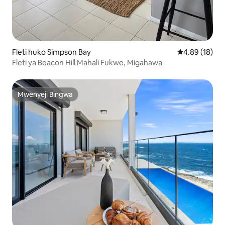
Fleti huko Simpson Bay
Ukadiriaji wa 
4.89 (18)
Fleti ya Beacon Hill Mahali Fukwe, Migahawa
Mwenyeji Bingwa
Mwenyeji Bingwa