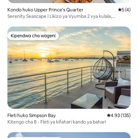
Kondo huko Upper Prince's Quarter
Ukadiriaji
5 (4)
Serenity Seascape | Likizo ya Vyumba 2 vya kulala,
Mandhari ya Bahari ya 270°
Kipendwa cha wageni
Kipendwa cha wageni
Fleti huko Simpson Bay
Ukadiriaji wa w
4.93 (135)
Kitengo cha 8 - Fleti ya kifahari kando ya bahari