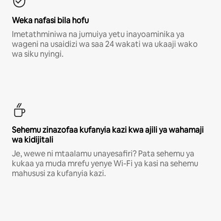
Weka nafasi bila hofu
Imetathminiwa na jumuiya yetu inayoaminika ya
wageni na usaidizi wa saa 24 wakati wa ukaaji wako
wa siku nyingi.
Sehemu zinazofaa kufanyia kazi kwa ajili ya wahamaji
wa kidijitali
Je, wewe ni mtaalamu unayesafiri? Pata sehemu ya
kukaa ya muda mrefu yenye Wi-Fi ya kasi na sehemu
mahususi za kufanyia kazi.