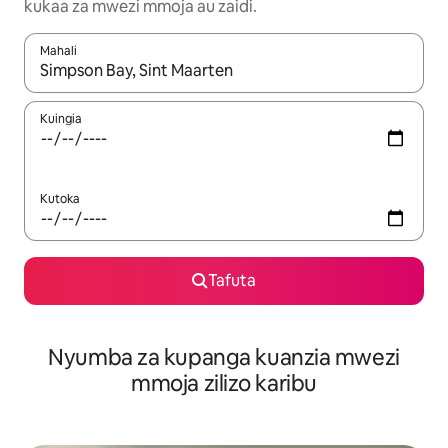
kukaa za mwezi mmoja au zaidi.
Mahali
Wakati matokeo yanapatikana, vinjari kwa kutumia vitufe vya v
Kuingia
Kutoka
Tafuta
Nyumba za kupanga kuanzia mwezi
mmoja zilizo karibu