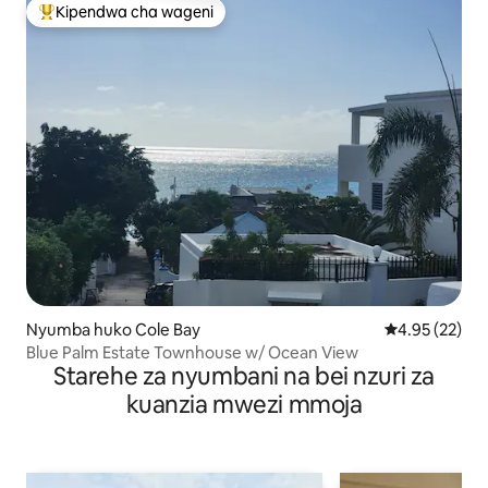
Kipendwa cha wageni
Kipendwa maarufu cha wageni
Nyumba huko Cole Bay
Ukadiriaji wa 
4.95 (22)
Blue Palm Estate Townhouse w/ Ocean View
Starehe za nyumbani na bei nzuri za
kuanzia mwezi mmoja