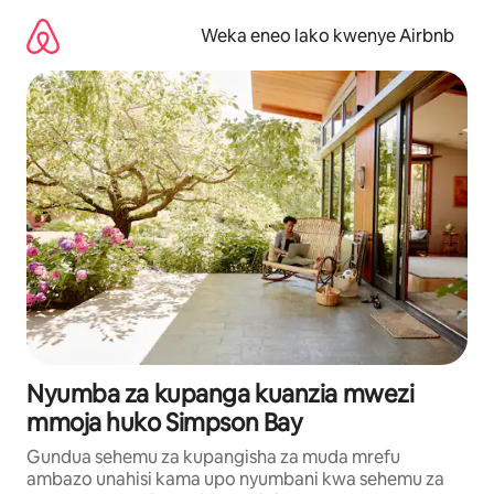
Ruka
kwenda
Weka eneo lako kwenye Airbnb
kwenye
maudhui
Nyumba za kupanga kuanzia mwezi
mmoja huko Simpson Bay
Gundua sehemu za kupangisha za muda mrefu
ambazo unahisi kama upo nyumbani kwa sehemu za