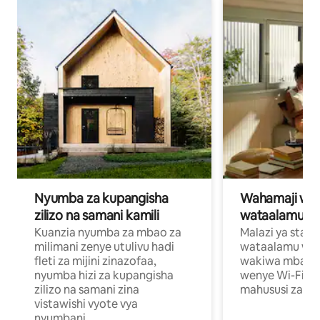
Nyumba za kupangisha
Wahamaji wa ki
zilizo na samani kamili
wataalamu wa
Kuanzia nyumba za mbao za
Malazi ya star
milimani zenye utulivu hadi
wataalamu wan
fleti za mijini zinazofaa,
wakiwa mbali na
nyumba hizi za kupangisha
wenye Wi-Fi n
zilizo na samani zina
mahususi za kuf
vistawishi vyote vya
nyumbani.