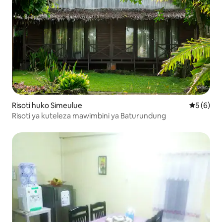
Risoti huko Simeulue
Ukadiriaji
5 (6)
Risoti ya kuteleza mawimbini ya Baturundung