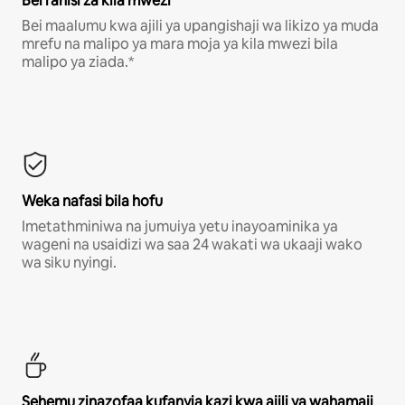
Bei rahisi za kila mwezi
Bei maalumu kwa ajili ya upangishaji wa likizo ya muda
mrefu na malipo ya mara moja ya kila mwezi bila
malipo ya ziada.*
Weka nafasi bila hofu
Imetathminiwa na jumuiya yetu inayoaminika ya
wageni na usaidizi wa saa 24 wakati wa ukaaji wako
wa siku nyingi.
Sehemu zinazofaa kufanyia kazi kwa ajili ya wahamaji