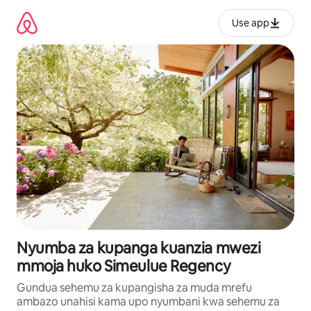
Ruka
kwenda
Use app
kwenye
maudhui
Nyumba za kupanga kuanzia mwezi
mmoja huko Simeulue Regency
Gundua sehemu za kupangisha za muda mrefu
ambazo unahisi kama upo nyumbani kwa sehemu za