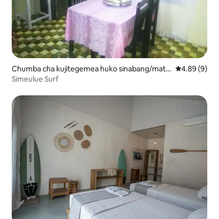
Chumba cha kujitegemea huko sinabang/mata
Ukadiriaji wa
4.89 (9)
nurung/simeulue timur
Simeulue Surf