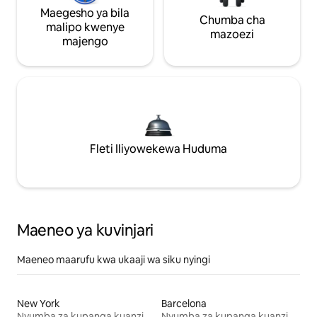
Maegesho ya bila
Chumba cha
malipo kwenye
mazoezi
majengo
Fleti Iliyowekewa Huduma
Maeneo ya kuvinjari
Maeneo maarufu kwa ukaaji wa siku nyingi
New York
Barcelona
Nyumba za kupanga kuanzia mwezi mmoja
Nyumba za kupanga kuanzia mwezi mmoja