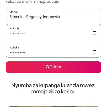
kukaa za mwezi mmoja au zaidi.
Mahali
Wakati matokeo yanapatikana, vinjari kwa kutumia vitufe vya v
Kuingia
Kutoka
Tafuta
Nyumba za kupanga kuanzia mwezi
mmoja zilizo karibu