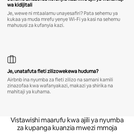
wa kidijitali
Je, wewe ni mtaalamu unayesafiri? Pata sehemu ya
kukaa ya muda mrefu yenye Wi-Fi ya kasi na sehemu
mahususi za kufanyia kazi.
Je, unatafuta fleti zilizowekewa huduma?
Airbnb ina nyumba za fleti zilizo na samani kamili
zinazofaa kwa wafanyakazi, makazi ya shirika na
mahitaji ya kuhama.
Vistawishi maarufu kwa ajili ya nyumba
za kupanga kuanzia mwezi mmoja