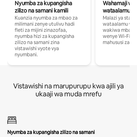
Nyumba za kupangisha
Wahamaji wa ki
zilizo na samani kamili
wataalamu wa
Kuanzia nyumba za mbao za
Malazi ya star
milimani zenye utulivu hadi
wataalamu wan
fleti za mijini zinazofaa,
wakiwa mbali na
nyumba hizi za kupangisha
wenye Wi-Fi n
zilizo na samani zina
mahususi za kuf
vistawishi vyote vya
nyumbani.
Vistawishi na marupurupu kwa ajili ya
ukaaji wa muda mrefu
Nyumba za kupangisha zilizo na samani