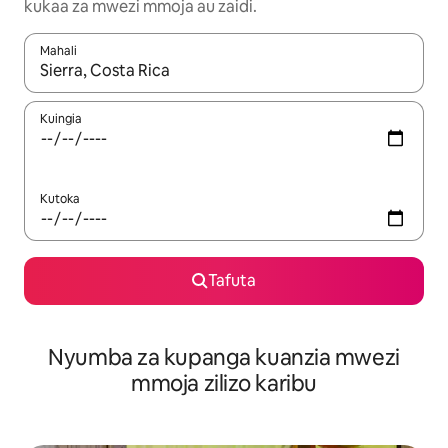
kukaa za mwezi mmoja au zaidi.
Mahali
Wakati matokeo yanapatikana, vinjari kwa kutumia vitufe vya v
Kuingia
Kutoka
Tafuta
Nyumba za kupanga kuanzia mwezi
mmoja zilizo karibu