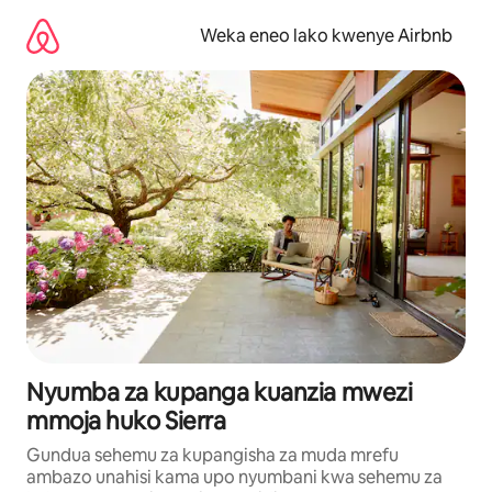
Ruka
kwenda
Weka eneo lako kwenye Airbnb
kwenye
maudhui
Nyumba za kupanga kuanzia mwezi
mmoja huko Sierra
Gundua sehemu za kupangisha za muda mrefu
ambazo unahisi kama upo nyumbani kwa sehemu za