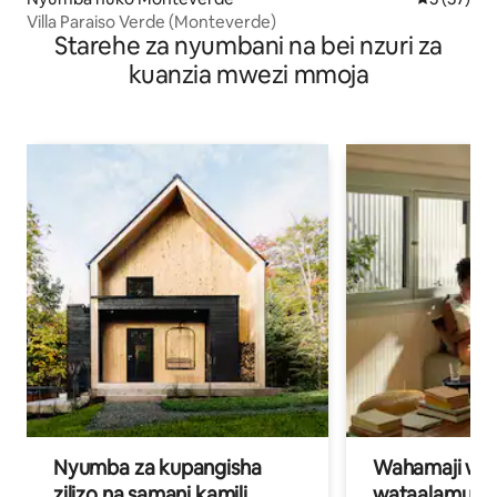
Villa Paraiso Verde (Monteverde)
Starehe za nyumbani na bei nzuri za
kuanzia mwezi mmoja
Nyumba za kupangisha
Wahamaji wa ki
zilizo na samani kamili
wataalamu wa