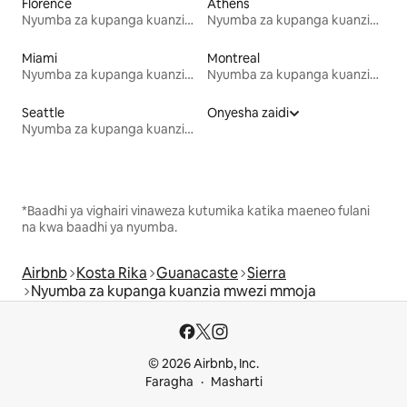
Florence
Athens
Nyumba za kupanga kuanzia mwezi mmoja
Nyumba za kupanga kuanzia mwezi mmoja
Miami
Montreal
Nyumba za kupanga kuanzia mwezi mmoja
Nyumba za kupanga kuanzia mwezi mmoja
Seattle
Onyesha zaidi
Nyumba za kupanga kuanzia mwezi mmoja
*Baadhi ya vighairi vinaweza kutumika katika maeneo fulani
na kwa baadhi ya nyumba.
Airbnb
Kosta Rika
Guanacaste
Sierra
Nyumba za kupanga kuanzia mwezi mmoja
© 2026 Airbnb, Inc.
Faragha
Masharti