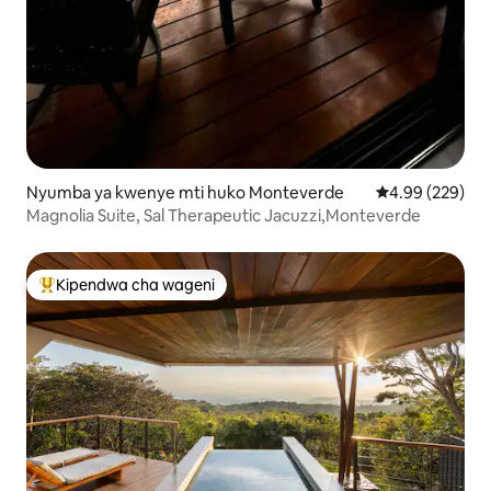
Nyumba ya kwenye mti huko Monteverde
Ukadiriaji wa w
4.99 (229)
Magnolia Suite, Sal Therapeutic Jacuzzi,Monteverde
Kipendwa cha wageni
Kipendwa maarufu cha wageni