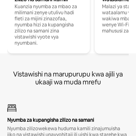
Kuanzia nyumba za mbao za
Malazi ya star
milimani zenye utulivu hadi
wataalamu wan
fleti za mijini zinazofaa,
wakiwa mbali na
nyumba hizi za kupangisha
wenye Wi-Fi n
zilizo na samani zina
mahususi za kuf
vistawishi vyote vya
nyumbani.
Vistawishi na marupurupu kwa ajili ya
ukaaji wa muda mrefu
Nyumba za kupangisha zilizo na samani
Nyumba zilizowekewa huduma kamili zinajumuisha
jiko na vistawishi unavyohitaji ili uishi kwa starehe kwa