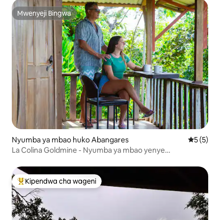
Mwenyeji Bingwa
Mwenyeji Bingwa
Nyumba ya mbao huko Abangares
Ukadiriaji
5 (5)
La Colina Goldmine - Nyumba ya mbao yenye
mwonekano wa kupendeza
Kipendwa cha wageni
Kipendwa maarufu cha wageni