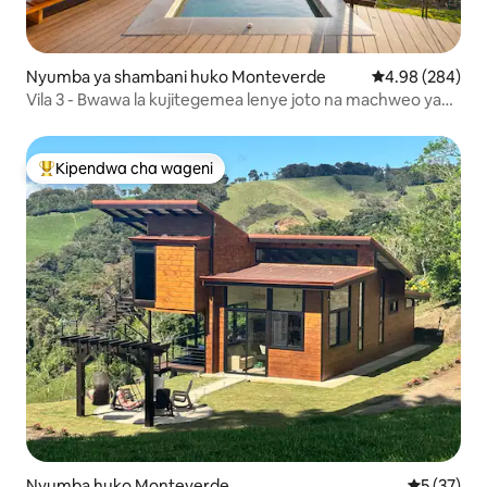
Nyumba ya shambani huko Monteverde
Ukadiriaji wa wa
4.98 (284)
Vila 3 - Bwawa la kujitegemea lenye joto na machweo ya
ajabu
Kipendwa cha wageni
Kipendwa maarufu cha wageni
Nyumba huko Monteverde
Ukadiriaji 
5 (37)