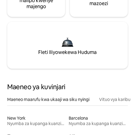
malipo kwenye
mazoezi
majengo
Fleti Iliyowekewa Huduma
Maeneo ya kuvinjari
Maeneo maarufu kwa ukaaji wa siku nyingi
Vituo vya karibu
New York
Barcelona
Nyumba za kupanga kuanzia mwezi mmoja
Nyumba za kupanga kuanzia mwezi mmoja