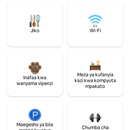
Jiko
Wi-Fi
Meza ya kufanyia
Inafaa kwa
kazi kwa kompyuta
wanyama vipenzi
mpakato
Maegesho ya bila
Chumba cha