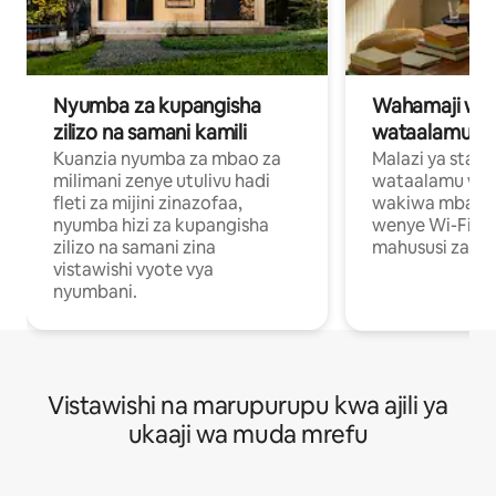
Nyumba za kupangisha
Wahamaji wa ki
zilizo na samani kamili
wataalamu wa
Kuanzia nyumba za mbao za
Malazi ya star
milimani zenye utulivu hadi
wataalamu wan
fleti za mijini zinazofaa,
wakiwa mbali na
nyumba hizi za kupangisha
wenye Wi-Fi n
zilizo na samani zina
mahususi za kuf
vistawishi vyote vya
nyumbani.
Vistawishi na marupurupu kwa ajili ya
ukaaji wa muda mrefu