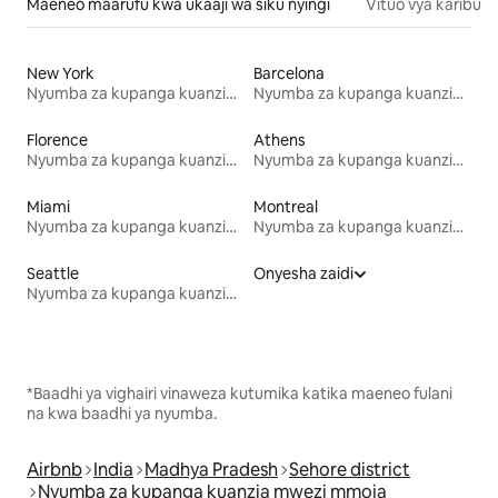
Maeneo maarufu kwa ukaaji wa siku nyingi
Vituo vya karibu
New York
Barcelona
Nyumba za kupanga kuanzia mwezi mmoja
Nyumba za kupanga kuanzia mwezi mmoja
Florence
Athens
Nyumba za kupanga kuanzia mwezi mmoja
Nyumba za kupanga kuanzia mwezi mmoja
Miami
Montreal
Nyumba za kupanga kuanzia mwezi mmoja
Nyumba za kupanga kuanzia mwezi mmoja
Seattle
Onyesha zaidi
Nyumba za kupanga kuanzia mwezi mmoja
*Baadhi ya vighairi vinaweza kutumika katika maeneo fulani
na kwa baadhi ya nyumba.
Airbnb
India
Madhya Pradesh
Sehore district
Nyumba za kupanga kuanzia mwezi mmoja