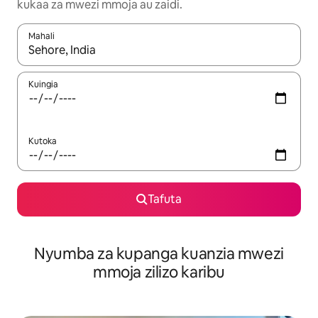
kukaa za mwezi mmoja au zaidi.
Mahali
Wakati matokeo yanapatikana, vinjari kwa kutumia vitufe vya v
Kuingia
Kutoka
Tafuta
Nyumba za kupanga kuanzia mwezi
mmoja zilizo karibu