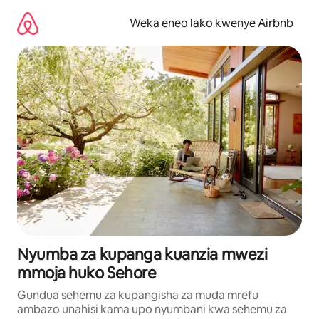
Ruka
kwenda
Weka eneo lako kwenye Airbnb
kwenye
maudhui
Nyumba za kupanga kuanzia mwezi
mmoja huko Sehore
Gundua sehemu za kupangisha za muda mrefu
ambazo unahisi kama upo nyumbani kwa sehemu za