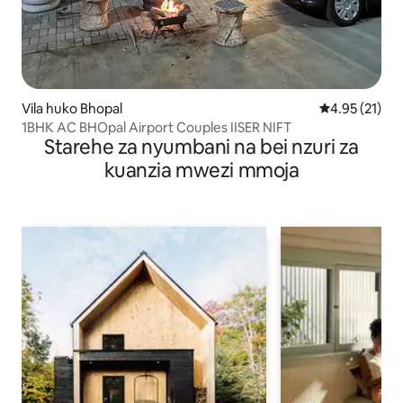
Vila huko Bhopal
Ukadiriaji wa 
4.95 (21)
1BHK AC BHOpal Airport Couples IISER NIFT
Starehe za nyumbani na bei nzuri za
kuanzia mwezi mmoja