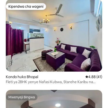
Kipendwa cha wageni
Kipendwa cha wageni
Kondo huko Bhopal
Ukadiriaji wa 
4.88 (41)
Fleti ya 2BHK yenye Nafasi Kubwa, Starehe Karibu na
Uwanja wa Ndege
Mwenyeji Bingwa
Mwenyeji Bingwa