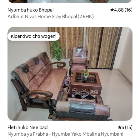
Nyumba huko Bhopal
Ukadiriaji wa 
4.88 (16)
Adbhut Nivas Home Stay Bhopal (2 BHK)
Kipendwa cha wageni
Kipendwa cha wageni
Fleti huko Neelbad
Ukadiriaji 
5 (15)
Nyumba ya Prabha - Nyumba Yako Mbali na Nyumbani