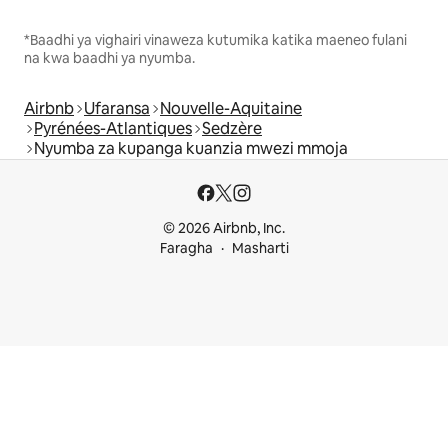
*Baadhi ya vighairi vinaweza kutumika katika maeneo fulani
na kwa baadhi ya nyumba.
Airbnb
Ufaransa
Nouvelle-Aquitaine
Pyrénées-Atlantiques
Sedzère
Nyumba za kupanga kuanzia mwezi mmoja
© 2026 Airbnb, Inc.
Faragha
Masharti