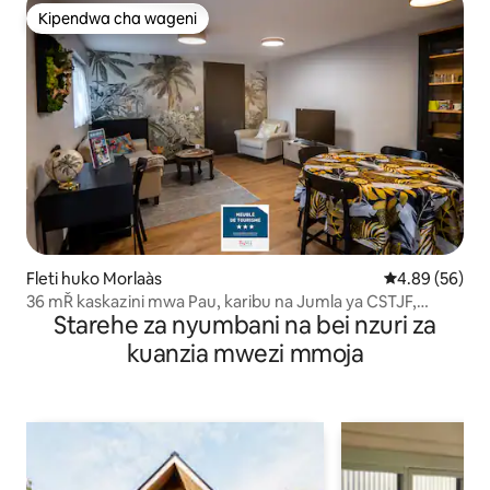
Kipendwa cha wageni
Kipendwa cha wageni
Fleti huko Morlaàs
Ukadiriaji wa 
4.89 (56)
36 mŘ kaskazini mwa Pau, karibu na Jumla ya CSTJF,
Starehe za nyumbani na bei nzuri za
Teréga
kuanzia mwezi mmoja