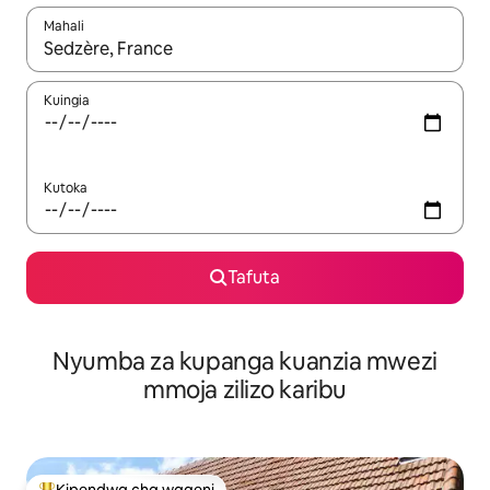
Mahali
Wakati matokeo yanapatikana, vinjari kwa kutumia vitufe vya v
Kuingia
Kutoka
Tafuta
Nyumba za kupanga kuanzia mwezi
mmoja zilizo karibu