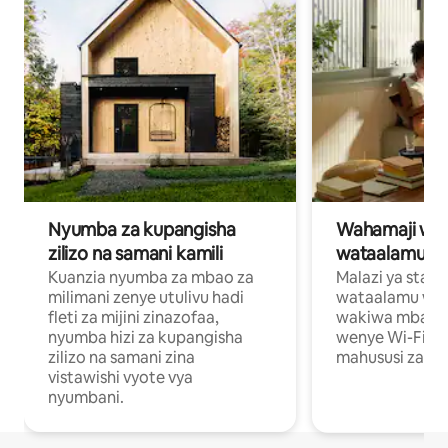
Nyumba za kupangisha
Wahamaji wa ki
zilizo na samani kamili
wataalamu wa
Kuanzia nyumba za mbao za
Malazi ya star
milimani zenye utulivu hadi
wataalamu wan
fleti za mijini zinazofaa,
wakiwa mbali na
nyumba hizi za kupangisha
wenye Wi-Fi n
zilizo na samani zina
mahususi za kuf
vistawishi vyote vya
nyumbani.