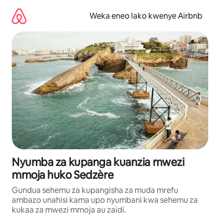
Ruka
kwenda
Weka eneo lako kwenye Airbnb
kwenye
maudhui
Nyumba za kupanga kuanzia mwezi
mmoja huko Sedzère
Gundua sehemu za kupangisha za muda mrefu
ambazo unahisi kama upo nyumbani kwa sehemu za
kukaa za mwezi mmoja au zaidi.