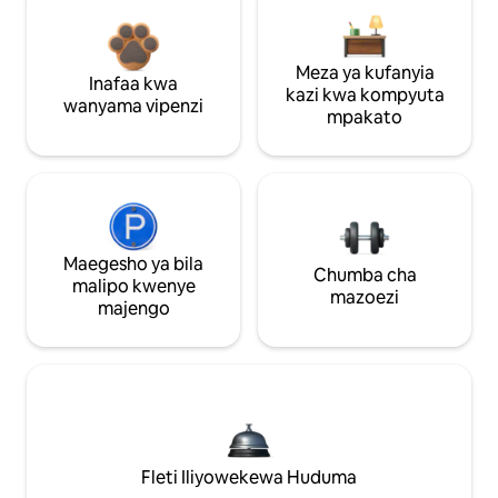
Meza ya kufanyia
Inafaa kwa
kazi kwa kompyuta
wanyama vipenzi
mpakato
Maegesho ya bila
Chumba cha
malipo kwenye
mazoezi
majengo
Fleti Iliyowekewa Huduma