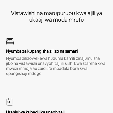
Vistawishi na marupurupu kwa ajili ya
ukaaji wa muda mrefu
Nyumba za kupangisha zilizo na samani
Nyumba zilizowekewa huduma kamili zinajumuisha
jiko na vistawishi unavyohitaji ili uishi kwa starehe kwa
mwezi mmoja au zaidi. Ni mbadala bora kwa
upangishaji mdogo.
Urahisi wa kubadilika unaohitaji