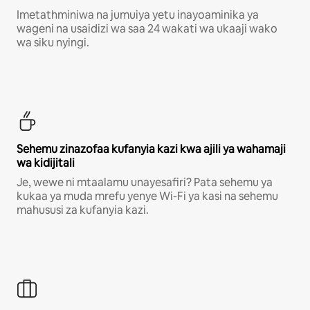
Imetathminiwa na jumuiya yetu inayoaminika ya
wageni na usaidizi wa saa 24 wakati wa ukaaji wako
wa siku nyingi.
Sehemu zinazofaa kufanyia kazi kwa ajili ya wahamaji
wa kidijitali
Je, wewe ni mtaalamu unayesafiri? Pata sehemu ya
kukaa ya muda mrefu yenye Wi-Fi ya kasi na sehemu
mahususi za kufanyia kazi.