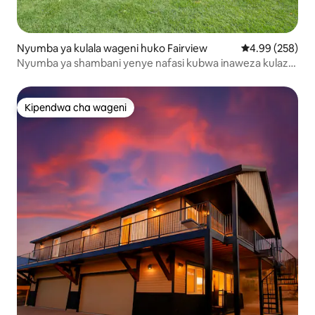
Nyumba ya kulala wageni huko Fairview
Ukadiriaji wa w
4.99 (258)
Nyumba ya shambani yenye nafasi kubwa inaweza kulaza
watu 5 kwa starehe….
Kipendwa cha wageni
Kipendwa cha wageni