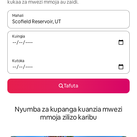
kukaa za mwezi mmoja au zaidi.
Mahali
Wakati matokeo yanapatikana, vinjari kwa kutumia vitufe vya v
Kuingia
Kutoka
Tafuta
Nyumba za kupanga kuanzia mwezi
mmoja zilizo karibu