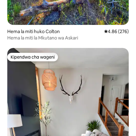
Hema la miti huko Colton
Ukadiriaji wa w
4.86 (276)
Hema la miti la Mkutano wa Askari
Kipendwa cha wageni
Kipendwa cha wageni