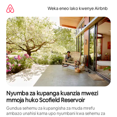
Ruka
kwenda
Weka eneo lako kwenye Airbnb
kwenye
maudhui
Nyumba za kupanga kuanzia mwezi
mmoja huko Scofield Reservoir
Gundua sehemu za kupangisha za muda mrefu
ambazo unahisi kama upo nyumbani kwa sehemu za