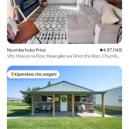
Nyumba huko Price
Ukadiriaji wa w
4.97 (143)
Vito Visivyo na Doa: Mpangilio wa Ghorofa Wazi. Chumba
cha michezo. Meko
Kipendwa cha wageni
Kipendwa maarufu cha wageni