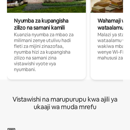
Nyumba za kupangisha
Wahamaji wa ki
zilizo na samani kamili
wataalamu wa
Kuanzia nyumba za mbao za
Malazi ya star
milimani zenye utulivu hadi
wataalamu wan
fleti za mijini zinazofaa,
wakiwa mbali na
nyumba hizi za kupangisha
wenye Wi-Fi n
zilizo na samani zina
mahususi za kuf
vistawishi vyote vya
nyumbani.
Vistawishi na marupurupu kwa ajili ya
ukaaji wa muda mrefu