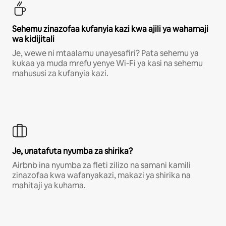
Sehemu zinazofaa kufanyia kazi kwa ajili ya wahamaji
wa kidijitali
Je, wewe ni mtaalamu unayesafiri? Pata sehemu ya
kukaa ya muda mrefu yenye Wi-Fi ya kasi na sehemu
mahususi za kufanyia kazi.
Je, unatafuta nyumba za shirika?
Airbnb ina nyumba za fleti zilizo na samani kamili
zinazofaa kwa wafanyakazi, makazi ya shirika na
mahitaji ya kuhama.