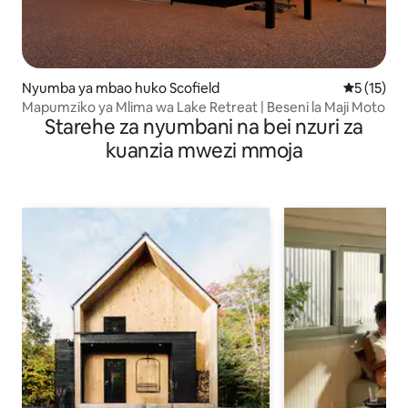
Nyumba ya mbao huko Scofield
Ukadiriaji 
5 (15)
Mapumziko ya Mlima wa Lake Retreat | Beseni la Maji Moto
Starehe za nyumbani na bei nzuri za
kuanzia mwezi mmoja