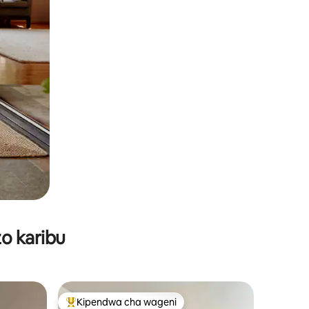
o karibu
Kipendwa cha wageni
Kipendwa maarufu cha wageni