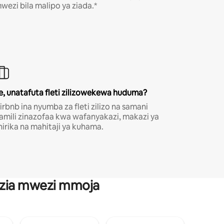
wezi bila malipo ya ziada.*
e, unatafuta fleti zilizowekewa huduma?
irbnb ina nyumba za fleti zilizo na samani
amili zinazofaa kwa wafanyakazi, makazi ya
hirika na mahitaji ya kuhama.
anzia mwezi mmoja