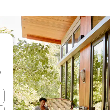
u
 vitufe vya vishale vya juu na chini au uchunguze kwa kugusa au kute