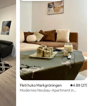
ini 18
Fleti huko Markgröningen
Ukadiriaji wa wastani w
4.89 (27)
Modernes Neubau-Apartment in
Markgröningen