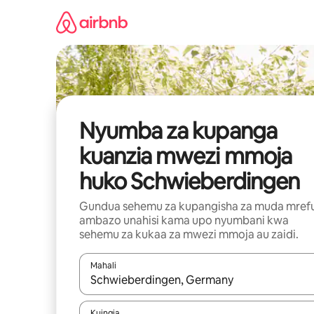
Ruka
kwenda
kwenye
maudhui
Nyumba za kupanga
kuanzia mwezi mmoja
huko Schwieberdingen
Gundua sehemu za kupangisha za muda mref
ambazo unahisi kama upo nyumbani kwa
sehemu za kukaa za mwezi mmoja au zaidi.
Mahali
Wakati matokeo yanapatikana, vinjari kwa kutumia
Kuingia