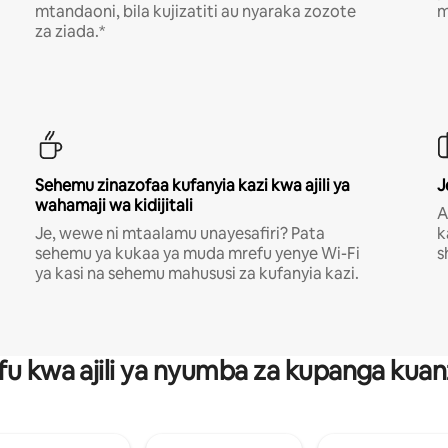
mtandaoni, bila kujizatiti au nyaraka zozote
m
za ziada.*
Sehemu zinazofaa kufanyia kazi kwa ajili ya
J
wahamaji wa kidijitali
A
Je, wewe ni mtaalamu unayesafiri? Pata
k
sehemu ya kukaa ya muda mrefu yenye Wi-Fi
s
ya kasi na sehemu mahususi za kufanyia kazi.
fu kwa ajili ya nyumba za kupanga ku