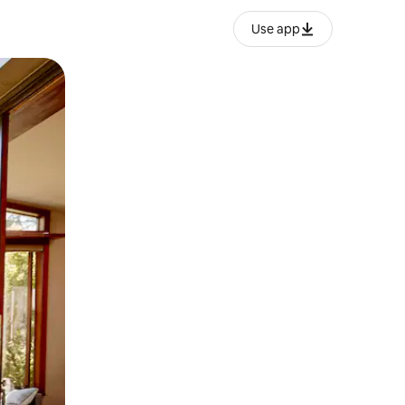
Use app
lezesha kidole kwenye ishara.