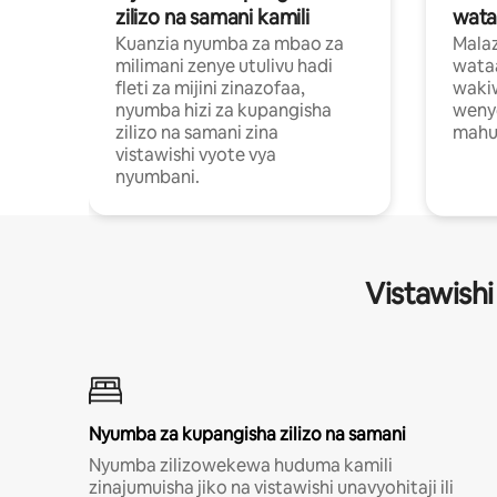
zilizo na samani kamili
wata
Kuanzia nyumba za mbao za
Malaz
milimani zenye utulivu hadi
wata
fleti za mijini zinazofaa,
wakiw
nyumba hizi za kupangisha
weny
zilizo na samani zina
mahus
vistawishi vyote vya
nyumbani.
Vistawishi
Nyumba za kupangisha zilizo na samani
Nyumba zilizowekewa huduma kamili
zinajumuisha jiko na vistawishi unavyohitaji ili