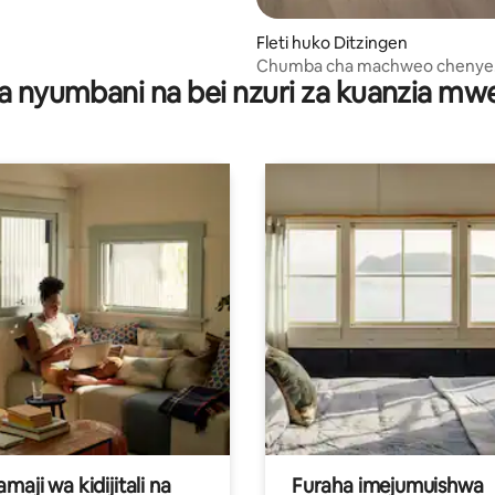
Fleti huko Ditzingen
Chumba cha machweo chenye
a nyumbani na bei nzuri za kuanzia m
mwonekano wa panoramu
aji wa kidijitali na
Furaha imejumuishwa