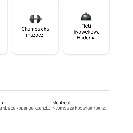
Fleti
Chumba cha
Iliyowekewa
mazoezi
Huduma
ami
Montreal
Nyumba za kupanga kuanzia mwezi mmoja
Nyumba za kupanga kuanzia mwezi mmoja