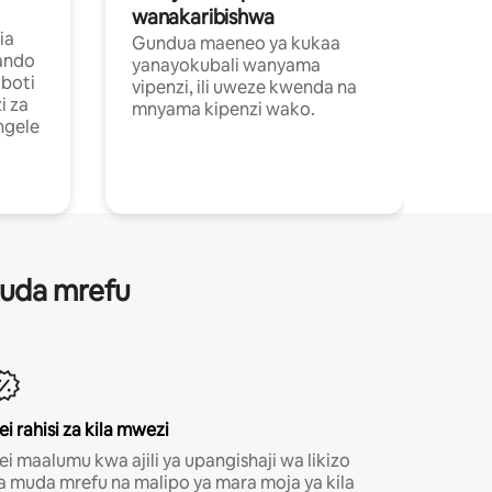
wanakaribishwa
ia
Gundua maeneo ya kukaa
ando
yanayokubali wanyama
boti
vipenzi, ili uweze kwenda na
i za
mnyama kipenzi wako.
ngele
 muda mrefu
ei rahisi za kila mwezi
ei maalumu kwa ajili ya upangishaji wa likizo
a muda mrefu na malipo ya mara moja ya kila