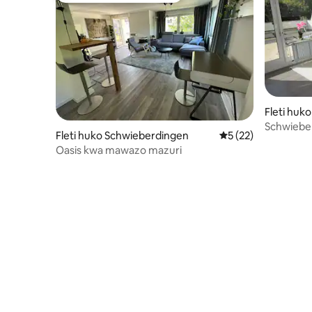
Fleti huk
Schwiebe
Fleti huko Schwieberdingen
Ukadiriaji wa wastan
5 (22)
ghorofa
Oasis kwa mawazo mazuri