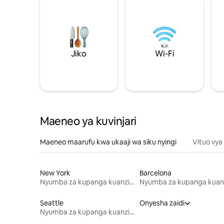
Jiko
Wi-Fi
Maeneo ya kuvinjari
Maeneo maarufu kwa ukaaji wa siku nyingi
Vituo vya
New York
Barcelona
Nyumba za kupanga kuanzia mwezi mmoja
Seattle
Onyesha zaidi
Nyumba za kupanga kuanzia mwezi mmoja