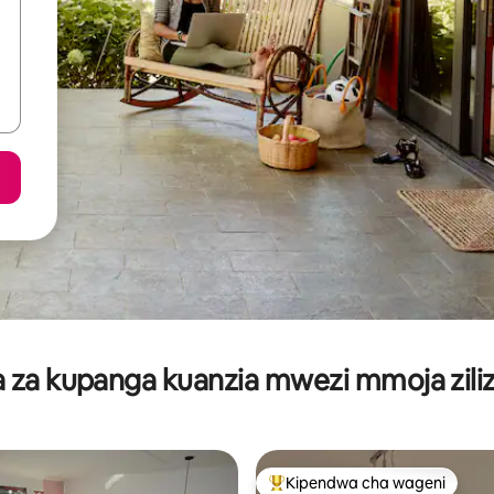
za kupanga kuanzia mwezi mmoja ziliz
Kipendwa cha wageni
Kipendwa maarufu cha wageni