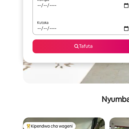
Kutoka
Tafuta
Nyumba 
Kipendwa cha wageni
Kipendwa maarufu cha wageni