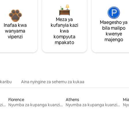
Meza ya
Maegesho ya
Inafaa kwa
kufanyia kazi
bila malipo
wanyama
kwa
kwenye
vipenzi
kompyuta
majengo
mpakato
 karibu
Aina nyingine za sehemu za kukaa
Florence
Athens
Mi
Nyumba za kupanga kuanzia mwezi mmoja
Nyumba za kupanga kuanzia mwezi mmoja
Nyumba za kupanga kuanzia mwezi mmoja