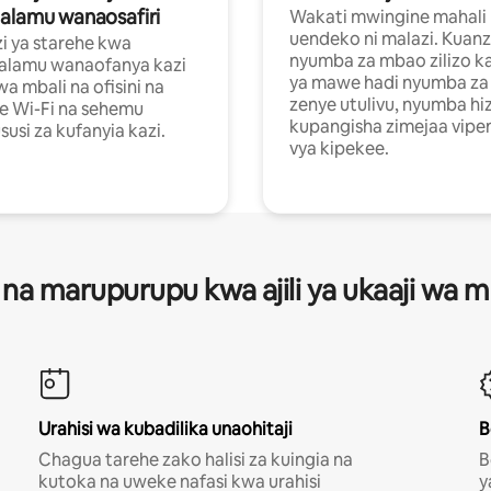
alamu wanaosafiri
Wakati mwingine mahali
uendeko ni malazi. Kuanz
i ya starehe kwa
nyumba za mbao zilizo k
alamu wanaofanya kazi
ya mawe hadi nyumba za 
a mbali na ofisini na
zenye utulivu, nyumba hiz
e Wi-Fi na sehemu
kupangisha zimejaa vipe
usi za kufanyia kazi.
vya kipekee.
 na marupurupu kwa ajili ya ukaaji wa
Urahisi wa kubadilika unaohitaji
B
Chagua tarehe zako halisi za kuingia na
B
kutoka na uweke nafasi kwa urahisi
y