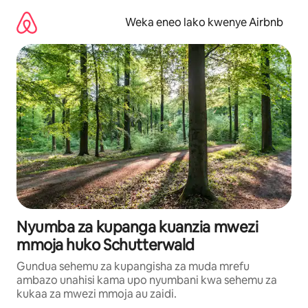
Ruka
kwenda
Weka eneo lako kwenye Airbnb
kwenye
maudhui
Nyumba za kupanga kuanzia mwezi
mmoja huko Schutterwald
Gundua sehemu za kupangisha za muda mrefu
ambazo unahisi kama upo nyumbani kwa sehemu za
kukaa za mwezi mmoja au zaidi.