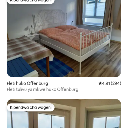
Kipendwa cha wageni
Kipendwa cha wageni
Fleti huko Offenburg
Ukadiriaji wa w
4.91 (294)
Fleti tulivu ya mkwe huko Offenburg
Kipendwa cha wageni
Kipendwa cha wageni