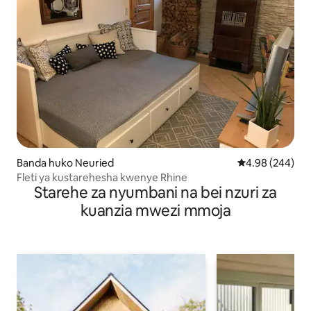
Banda huko Neuried
Ukadiriaji wa wa
4.98 (244)
Fleti ya kustarehesha kwenye Rhine
Starehe za nyumbani na bei nzuri za
kuanzia mwezi mmoja