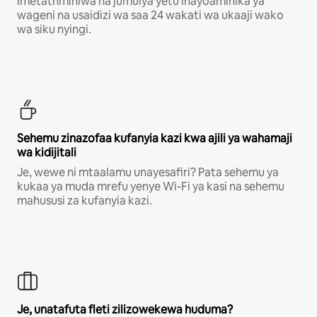
Imetathminiwa na jumuiya yetu inayoaminika ya
wageni na usaidizi wa saa 24 wakati wa ukaaji wako
wa siku nyingi.
Sehemu zinazofaa kufanyia kazi kwa ajili ya wahamaji
wa kidijitali
Je, wewe ni mtaalamu unayesafiri? Pata sehemu ya
kukaa ya muda mrefu yenye Wi-Fi ya kasi na sehemu
mahususi za kufanyia kazi.
Je, unatafuta fleti zilizowekewa huduma?