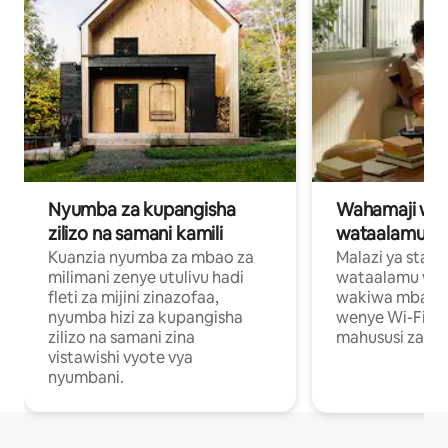
Nyumba za kupangisha
Wahamaji wa ki
zilizo na samani kamili
wataalamu wa
Kuanzia nyumba za mbao za
Malazi ya star
milimani zenye utulivu hadi
wataalamu wan
fleti za mijini zinazofaa,
wakiwa mbali na
nyumba hizi za kupangisha
wenye Wi-Fi n
zilizo na samani zina
mahususi za kuf
vistawishi vyote vya
nyumbani.