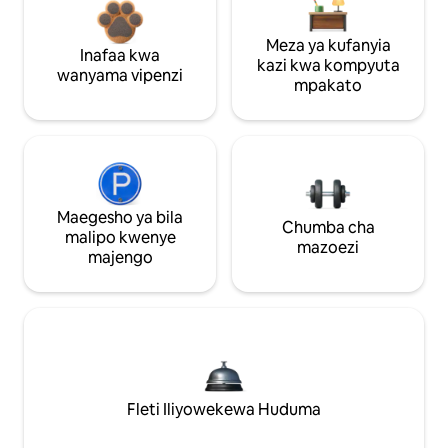
Meza ya kufanyia
Inafaa kwa
kazi kwa kompyuta
wanyama vipenzi
mpakato
Maegesho ya bila
Chumba cha
malipo kwenye
mazoezi
majengo
Fleti Iliyowekewa Huduma