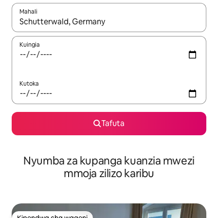
Mahali
Wakati matokeo yanapatikana, vinjari kwa kutumia vitufe vya v
Kuingia
Kutoka
Tafuta
Nyumba za kupanga kuanzia mwezi
mmoja zilizo karibu