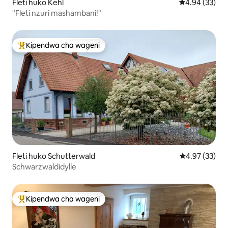
Fleti huko Kehl
Ukadiriaji wa 
4.94 (33)
"Fleti nzuri mashambani!"
Kipendwa cha wageni
Kipendwa maarufu cha wageni
Fleti huko Schutterwald
Ukadiriaji wa 
4.97 (33)
Schwarzwaldidylle
Kipendwa cha wageni
Kipendwa maarufu cha wageni