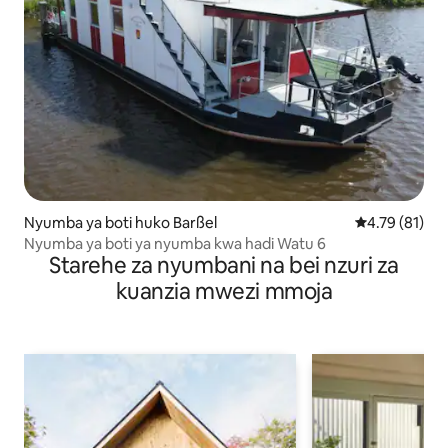
Nyumba ya boti huko Barßel
Ukadiriaji wa 
4.79 (81)
Nyumba ya boti ya nyumba kwa hadi Watu 6
Starehe za nyumbani na bei nzuri za
kuanzia mwezi mmoja