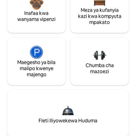
Meza ya kufanyia
Inafaa kwa
kazi kwa kompyuta
wanyama vipenzi
mpakato
Maegesho ya bila
Chumba cha
malipo kwenye
mazoezi
majengo
Fleti Iliyowekewa Huduma