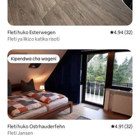
Fleti huko Esterwegen
Ukadiriaji wa 
4.94 (32)
Fleti ya likizo katika risoti
Kipendwa cha wageni
Kipendwa cha wageni
Fleti huko Ostrhauderfehn
Ukadiriaji wa 
4.91 (32)
Fleti Jansen