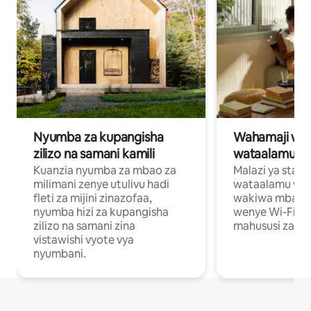
Nyumba za kupangisha
Wahamaji wa ki
zilizo na samani kamili
wataalamu wa
Kuanzia nyumba za mbao za
Malazi ya star
milimani zenye utulivu hadi
wataalamu wan
fleti za mijini zinazofaa,
wakiwa mbali na
nyumba hizi za kupangisha
wenye Wi-Fi n
zilizo na samani zina
mahususi za kuf
vistawishi vyote vya
nyumbani.