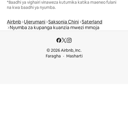
*Baadhi ya vighairi vinaweza kutumika katika maeneo fulani
na kwa baadhi ya nyumba.
Airbnb
Ujerumani
Saksonia Chini
Saterland
Nyumba za kupanga kuanzia mwezi mmoja
© 2026 Airbnb, Inc.
Faragha
Masharti