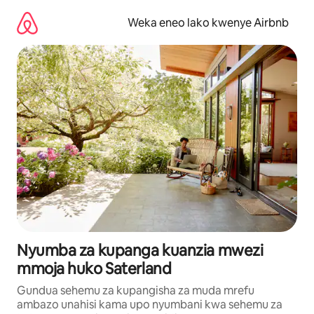
Ruka
kwenda
Weka eneo lako kwenye Airbnb
kwenye
maudhui
Nyumba za kupanga kuanzia mwezi
mmoja huko Saterland
Gundua sehemu za kupangisha za muda mrefu
ambazo unahisi kama upo nyumbani kwa sehemu za