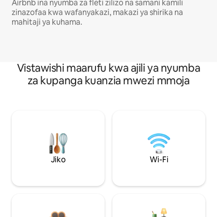
Airbnb ina nyumba za fleti zilizo na samani kamili
zinazofaa kwa wafanyakazi, makazi ya shirika na
mahitaji ya kuhama.
Vistawishi maarufu kwa ajili ya nyumba
za kupanga kuanzia mwezi mmoja
Jiko
Wi-Fi