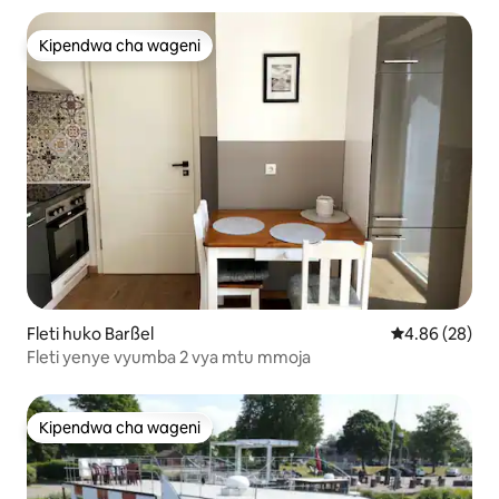
Kipendwa cha wageni
Kipendwa cha wageni
Fleti huko Barßel
Ukadiriaji wa 
4.86 (28)
Fleti yenye vyumba 2 vya mtu mmoja
Kipendwa cha wageni
Kipendwa cha wageni