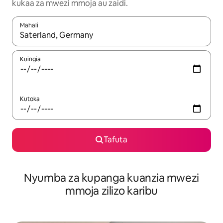
kukaa za mwezi mmoja au zaidi.
Mahali
Wakati matokeo yanapatikana, vinjari kwa kutumia vitufe vya v
Kuingia
Kutoka
Tafuta
Nyumba za kupanga kuanzia mwezi
mmoja zilizo karibu