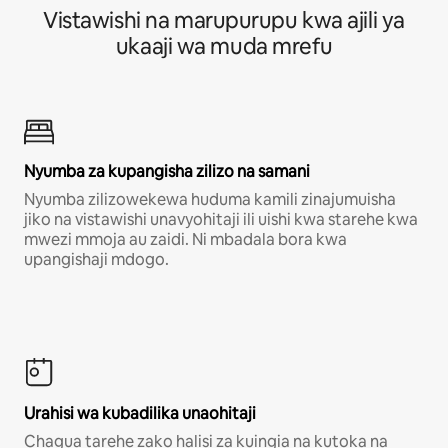
Vistawishi na marupurupu kwa ajili ya
ukaaji wa muda mrefu
Nyumba za kupangisha zilizo na samani
Nyumba zilizowekewa huduma kamili zinajumuisha
jiko na vistawishi unavyohitaji ili uishi kwa starehe kwa
mwezi mmoja au zaidi. Ni mbadala bora kwa
upangishaji mdogo.
Urahisi wa kubadilika unaohitaji
Chagua tarehe zako halisi za kuingia na kutoka na