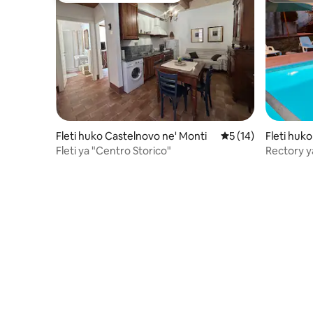
Fleti huko Castelnovo ne' Monti
Ukadiriaji wa wastan
5 (14)
Fleti huk
Fleti ya "Centro Storico"
Rectory y