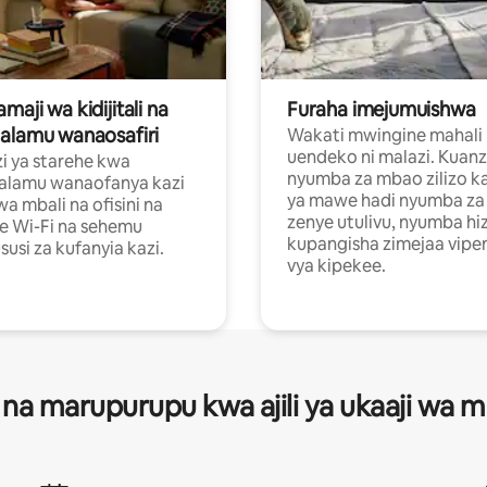
aji wa kidijitali na
Furaha imejumuishwa
alamu wanaosafiri
Wakati mwingine mahali
uendeko ni malazi. Kuanz
i ya starehe kwa
nyumba za mbao zilizo k
alamu wanaofanya kazi
ya mawe hadi nyumba za 
a mbali na ofisini na
zenye utulivu, nyumba hiz
e Wi-Fi na sehemu
kupangisha zimejaa vipe
usi za kufanyia kazi.
vya kipekee.
 na marupurupu kwa ajili ya ukaaji wa