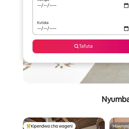
Kutoka
Tafuta
Nyumba 
Kipendwa cha wageni
Mwenyej
Kipendwa maarufu cha wageni
Mwenyej