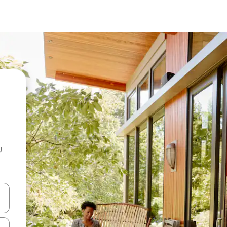
u
 vitufe vya vishale vya juu na chini au uchunguze kwa kugusa au kute