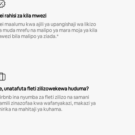
ei rahisi za kila mwezi
ei maalumu kwa ajili ya upangishaji wa likizo
a muda mrefu na malipo ya mara moja ya kila
wezi bila malipo ya ziada.*
e, unatafuta fleti zilizowekewa huduma?
irbnb ina nyumba za fleti zilizo na samani
amili zinazofaa kwa wafanyakazi, makazi ya
hirika na mahitaji ya kuhama.