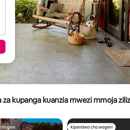
za kupanga kuanzia mwezi mmoja ziliz
i Bingwa
Kipendwa cha wageni
i Bingwa
Kipendwa cha wageni