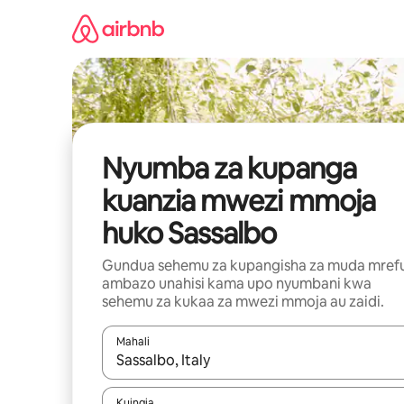
Ruka
kwenda
kwenye
maudhui
Nyumba za kupanga
kuanzia mwezi mmoja
huko Sassalbo
Gundua sehemu za kupangisha za muda mref
ambazo unahisi kama upo nyumbani kwa
sehemu za kukaa za mwezi mmoja au zaidi.
Mahali
Wakati matokeo yanapatikana, vinjari kwa kutumia
Kuingia