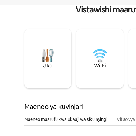
Vistawishi maaru
Jiko
Wi-Fi
Maeneo ya kuvinjari
Maeneo maarufu kwa ukaaji wa siku nyingi
Vituo vya