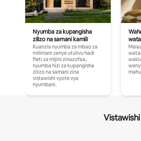
Nyumba za kupangisha
Waham
zilizo na samani kamili
wata
Kuanzia nyumba za mbao za
Malaz
milimani zenye utulivu hadi
wata
fleti za mijini zinazofaa,
wakiw
nyumba hizi za kupangisha
weny
zilizo na samani zina
mahus
vistawishi vyote vya
nyumbani.
Vistawishi