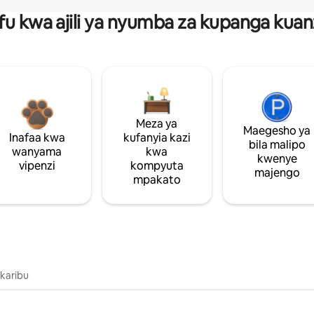
fu kwa ajili ya nyumba za kupanga ku
Meza ya
Maegesho ya
Inafaa kwa
kufanyia kazi
bila malipo
wanyama
kwa
kwenye
vipenzi
kompyuta
majengo
mpakato
 karibu