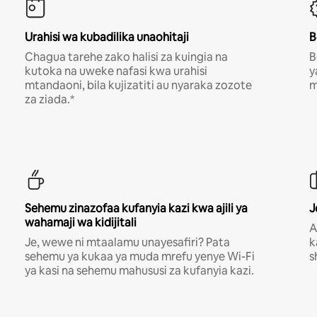
Urahisi wa kubadilika unaohitaji
B
Chagua tarehe zako halisi za kuingia na
B
kutoka na uweke nafasi kwa urahisi
y
mtandaoni, bila kujizatiti au nyaraka zozote
m
za ziada.*
Sehemu zinazofaa kufanyia kazi kwa ajili ya
J
wahamaji wa kidijitali
A
Je, wewe ni mtaalamu unayesafiri? Pata
k
sehemu ya kukaa ya muda mrefu yenye Wi-Fi
s
ya kasi na sehemu mahususi za kufanyia kazi.