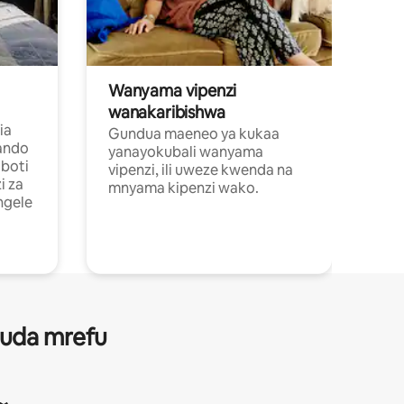
Wanyama vipenzi
wanakaribishwa
ia
Gundua maeneo ya kukaa
ando
yanayokubali wanyama
boti
vipenzi, ili uweze kwenda na
i za
mnyama kipenzi wako.
ngele
 muda mrefu