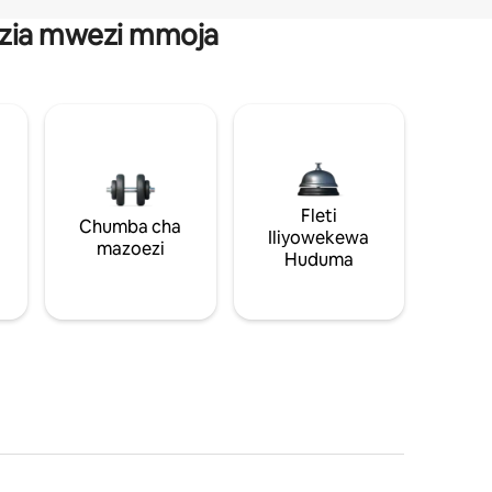
anzia mwezi mmoja
Fleti
Chumba cha
Iliyowekewa
mazoezi
Huduma