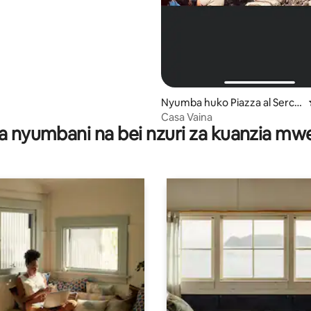
Nyumba huko Piazza al Serchi
o
Casa Vaina
a nyumbani na bei nzuri za kuanzia m