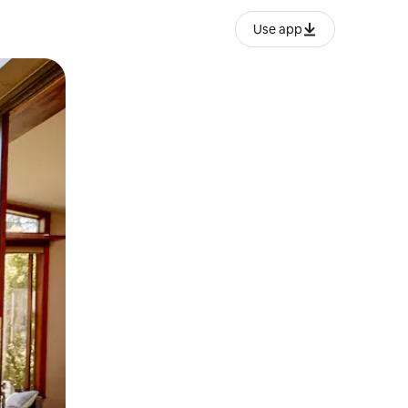
Use app
lezesha kidole kwenye ishara.