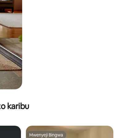
o karibu
Mwenyeji Bingwa
Mwenyeji Bingwa