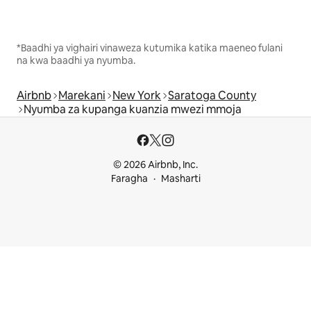
*Baadhi ya vighairi vinaweza kutumika katika maeneo fulani
na kwa baadhi ya nyumba.
Airbnb
Marekani
New York
Saratoga County
Nyumba za kupanga kuanzia mwezi mmoja
© 2026 Airbnb, Inc.
Faragha
Masharti