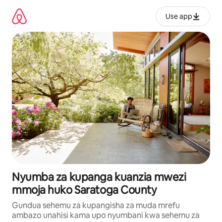
Ruka
kwenda
Use app
kwenye
maudhui
Nyumba za kupanga kuanzia mwezi
mmoja huko Saratoga County
Gundua sehemu za kupangisha za muda mrefu
ambazo unahisi kama upo nyumbani kwa sehemu za