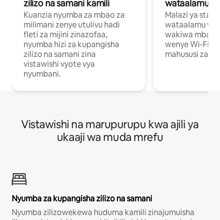
zilizo na samani kamili
wataalamu wa
Kuanzia nyumba za mbao za
Malazi ya star
milimani zenye utulivu hadi
wataalamu wan
fleti za mijini zinazofaa,
wakiwa mbali na
nyumba hizi za kupangisha
wenye Wi-Fi n
zilizo na samani zina
mahususi za kuf
vistawishi vyote vya
nyumbani.
Vistawishi na marupurupu kwa ajili ya
ukaaji wa muda mrefu
Nyumba za kupangisha zilizo na samani
Nyumba zilizowekewa huduma kamili zinajumuisha