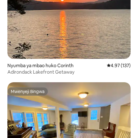
Nyumba ya mbao huko Corinth
Ukadiriaji wa w
4.97 (137)
Adirondack Lakefront Getaway
Mwenyeji Bingwa
Mwenyeji Bingwa