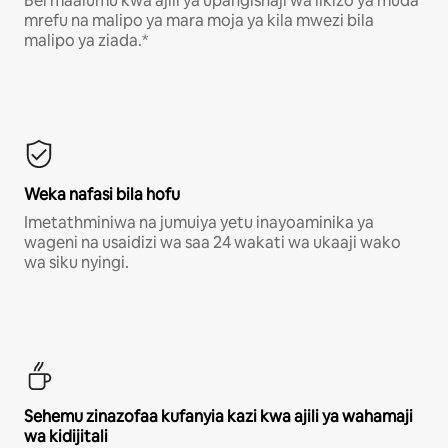
Bei maalumu kwa ajili ya upangishaji wa likizo ya muda
mrefu na malipo ya mara moja ya kila mwezi bila
malipo ya ziada.*
Weka nafasi bila hofu
Imetathminiwa na jumuiya yetu inayoaminika ya
wageni na usaidizi wa saa 24 wakati wa ukaaji wako
wa siku nyingi.
Sehemu zinazofaa kufanyia kazi kwa ajili ya wahamaji
wa kidijitali