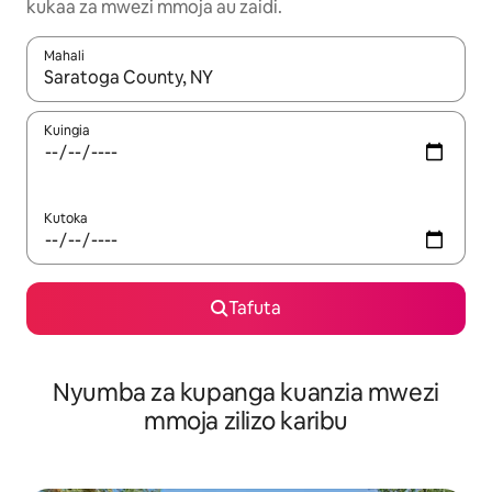
kukaa za mwezi mmoja au zaidi.
Mahali
Wakati matokeo yanapatikana, vinjari kwa kutumia vitufe vya v
Kuingia
Kutoka
Tafuta
Nyumba za kupanga kuanzia mwezi
mmoja zilizo karibu