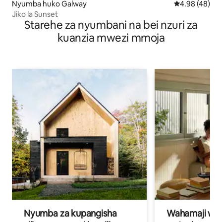
Nyumba huko Galway
Ukadiriaji wa 
4.98 (48)
Jiko la Sunset
Starehe za nyumbani na bei nzuri za
kuanzia mwezi mmoja
Nyumba za kupangisha
Wahamaji wa ki