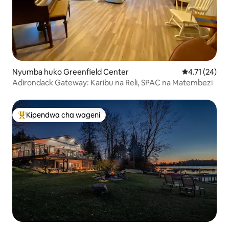
Nyumba huko Greenfield Center
Ukadiriaji wa 
4.71 (24)
Adirondack Gateway: Karibu na Reli, SPAC na Matembezi
Kipendwa cha wageni
Kipendwa maarufu cha wageni