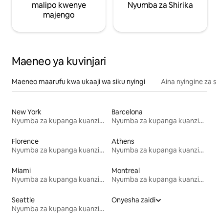
malipo kwenye
Nyumba za Shirika
majengo
Maeneo ya kuvinjari
Maeneo maarufu kwa ukaaji wa siku nyingi
Aina nyingine za 
New York
Barcelona
Nyumba za kupanga kuanzia mwezi mmoja
Nyumba za kupanga kuanzia mwezi mmoja
Florence
Athens
Nyumba za kupanga kuanzia mwezi mmoja
Nyumba za kupanga kuanzia mwezi mmoja
Miami
Montreal
Nyumba za kupanga kuanzia mwezi mmoja
Nyumba za kupanga kuanzia mwezi mmoja
Seattle
Onyesha zaidi
Nyumba za kupanga kuanzia mwezi mmoja