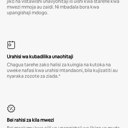
jiko na vistawishi unavyohitaji ili uishi kwa starehe kwa
mwezi mmoja au zaidi. Ni mbadala bora kwa
upangishaji mdogo.
Urahisi wa kubadilika unaohitaji
Chagua tarehe zako halisi za kuingia na kutoka na
uweke nafasi kwa urahisi mtandaoni, bila kujizatiti au
nyaraka zozote za ziada.*
Bei rahisi za kila mwezi