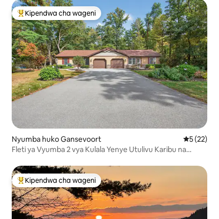
Kipendwa cha wageni
Kipendwa maarufu cha wageni
Nyumba huko Gansevoort
Ukadiriaji 
5 (22)
Fleti ya Vyumba 2 vya Kulala Yenye Utulivu Karibu na
Saratoga Springs
Kipendwa cha wageni
Kipendwa maarufu cha wageni