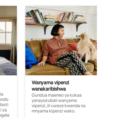
Wanyama vipenzi
wanakaribishwa
ia
Gundua maeneo ya kukaa
ando
yanayokubali wanyama
boti
vipenzi, ili uweze kwenda na
i za
mnyama kipenzi wako.
ngele