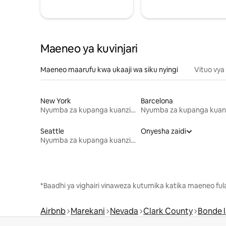
Maeneo ya kuvinjari
Maeneo maarufu kwa ukaaji wa siku nyingi
Vituo vya
New York
Barcelona
Nyumba za kupanga kuanzia mwezi mmoja
Seattle
Onyesha zaidi
Nyumba za kupanga kuanzia mwezi mmoja
*Baadhi ya vighairi vinaweza kutumika katika maeneo fu
Airbnb
Marekani
Nevada
Clark County
Bonde 