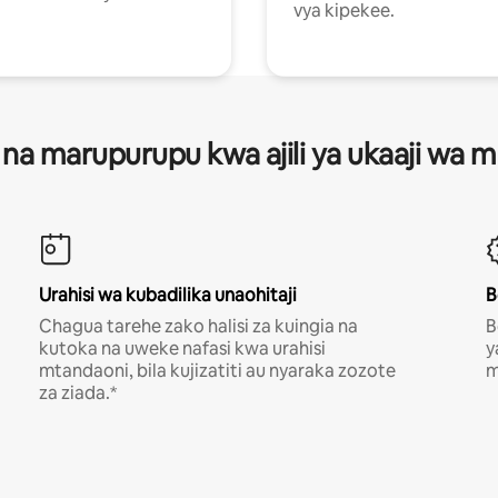
vya kipekee.
 na marupurupu kwa ajili ya ukaaji wa
Urahisi wa kubadilika unaohitaji
B
Chagua tarehe zako halisi za kuingia na
B
kutoka na uweke nafasi kwa urahisi
y
mtandaoni, bila kujizatiti au nyaraka zozote
m
za ziada.*