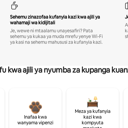
Sehemu zinazofaa kufanyia kazi kwa ajili ya
J
wahamaji wa kidijitali
A
Je, wewe ni mtaalamu unayesafiri? Pata
k
sehemu ya kukaa ya muda mrefu yenye Wi-Fi
s
ya kasi na sehemu mahususi za kufanyia kazi.
fu kwa ajili ya nyumba za kupanga ku
Meza ya kufanyia
Inafaa kwa
kazi kwa
wanyama vipenzi
kompyuta