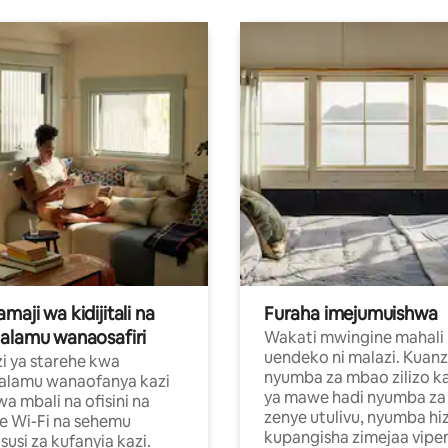
aji wa kidijitali na
Furaha imejumuishwa
alamu wanaosafiri
Wakati mwingine mahali
uendeko ni malazi. Kuanz
i ya starehe kwa
nyumba za mbao zilizo k
alamu wanaofanya kazi
ya mawe hadi nyumba za 
a mbali na ofisini na
zenye utulivu, nyumba hiz
e Wi-Fi na sehemu
kupangisha zimejaa vipe
usi za kufanyia kazi.