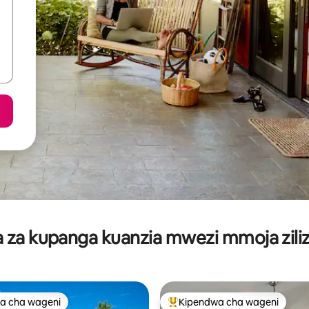
za kupanga kuanzia mwezi mmoja ziliz
a cha wageni
Kipendwa cha wageni
a cha wageni
Kipendwa maarufu cha wageni