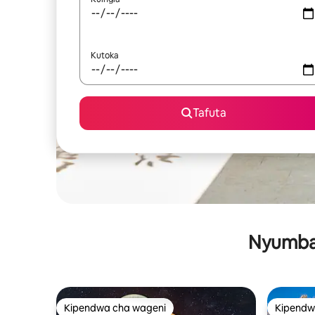
Kutoka
Tafuta
Nyumba 
Kipendwa cha wageni
Kipendw
Kipendwa cha wageni
Kipendw