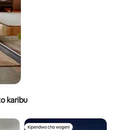
o karibu
Kipendwa cha wageni
Kipendwa cha wageni