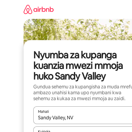
Ruka
kwenda
kwenye
maudhui
Nyumba za kupanga
kuanzia mwezi mmoja
huko Sandy Valley
Gundua sehemu za kupangisha za muda mref
ambazo unahisi kama upo nyumbani kwa
sehemu za kukaa za mwezi mmoja au zaidi.
Mahali
Wakati matokeo yanapatikana, vinjari kwa kutumia
Kuingia