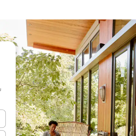
u
 vitufe vya vishale vya juu na chini au uchunguze kwa kugusa au kute