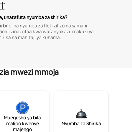
e, unatafuta nyumba za shirika?
irbnb ina nyumba za fleti zilizo na samani
amili zinazofaa kwa wafanyakazi, makazi ya
hirika na mahitaji ya kuhama.
anzia mwezi mmoja
Maegesho ya bila
malipo kwenye
Nyumba za Shirika
majengo