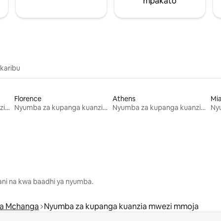
mpakato
 karibu
Florence
Athens
Mi
Nyumba za kupanga kuanzia mwezi mmoja
Nyumba za kupanga kuanzia mwezi mmoja
Nyumba za kupanga kuanzia mwezi mmoja
lani na kwa baadhi ya nyumba.
la Mchanga
Nyumba za kupanga kuanzia mwezi mmoja