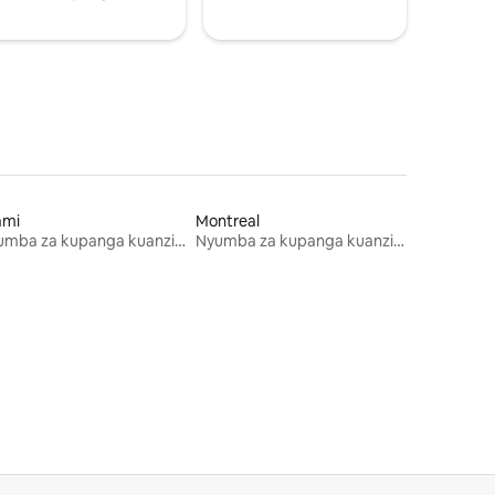
ami
Montreal
Nyumba za kupanga kuanzia mwezi mmoja
Nyumba za kupanga kuanzia mwezi mmoja