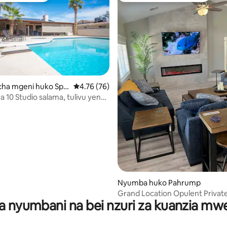
a 4.9 kati ya 5, tathmini 449
ha mgeni huko Spri
Ukadiriaji wa wastani wa 4.76 kati ya 5, tathm
4.76 (76)
 10 Studio salama, tulivu yenye
ufulia
Nyumba huko Pahrump
Grand Location Opulent Private
a nyumbani na bei nzuri za kuanzia m
bedroom Home