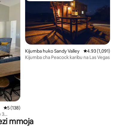
ini 76
Kijumba huko Sandy Valley
Ukadiriaji wa wastani wa 4
4.93 (1,091)
Kijumba cha Peacock karibu na Las Vegas
Ukadiriaji wa wastani wa 5 kati ya 5, tathmini 138
5 (138)
 3
wezi mmoja