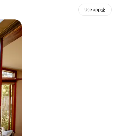
Use app
lezesha kidole kwenye ishara.