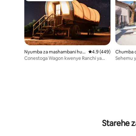
Nyumba za mashambani huk
Ukadiriaji wa wastani w
4.9 (449)
Chumba c
o Sandy Valley
ng Valley
Conestoga Wagon kwenye Ranchi ya
Sehemu ya
Dude KARIBU NA LAS VEGAS
nguo za k
Starehe z