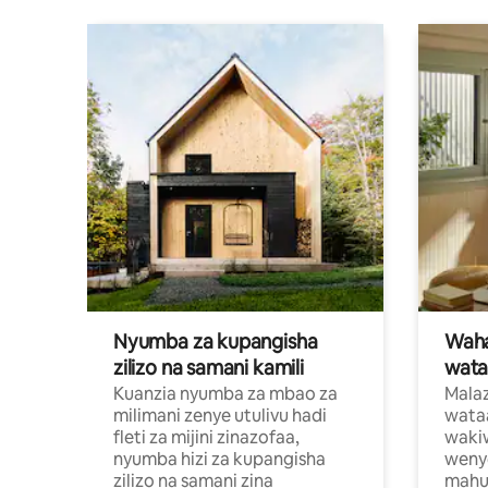
Nyumba za kupangisha
Waham
zilizo na samani kamili
wata
Kuanzia nyumba za mbao za
Malaz
milimani zenye utulivu hadi
wata
fleti za mijini zinazofaa,
wakiw
nyumba hizi za kupangisha
weny
zilizo na samani zina
mahus